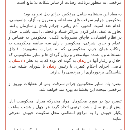
مرخصی به منظور دریافت رضایت از سایر شكات بلا مانع است.
د- مفاد این بخشنامه شامل مرتكبین جرائم ذیل نخواهد بود:
محكومین جرایم سرقت های مسلحانه و مقرون به آزار، جاسوسی،
اقدام ضد امنیت كشور، آدم ربائی، جرائم باندی و سازمان یافته،
تجاوز به عنف، دایر كردن مراكز فساد و فحشاء، اسید پاشی، اختلال
در نظام اقتصادی، قاچاق مشروبات الكلی، محكومین به قصاص و
اعدام و حدود شرعی، محكومین دارای سه سابقه محكومیت به
ارتكاب همان جرم، محكومینی كه به شرارت مشهورند، قاچاق
مسلحانه و یا عمده موادمخدر و روان گردان ها و سایر محكومینی كه
اخلاق و رفتار آنها در
زندان
به گونه ای بوده كه بنا به نظر
دادستان
یا
قاضی اجرای احكام كیفری یا رئیس
زندان
یا شورای طبقه بندی
شایستگی برخورداری از مرخصی را ندارند.
تبصره یك: سایر محكومین جرائم سرقت، پس از تعطیلات نوروز از
مرخصی مبحث این بخشنامه بهره مند خواهند شد.
تبصره دو: در مورد محكومان مواد مخدركه میزان محكومیت آنان
بیش از پنج سال باشد، ترتیبی اتخاذ گردد هر چهل و هشت ساعت
یكبار خویش را به مراجع انتظامی محل سكونت خویش معرفی
نمایند.