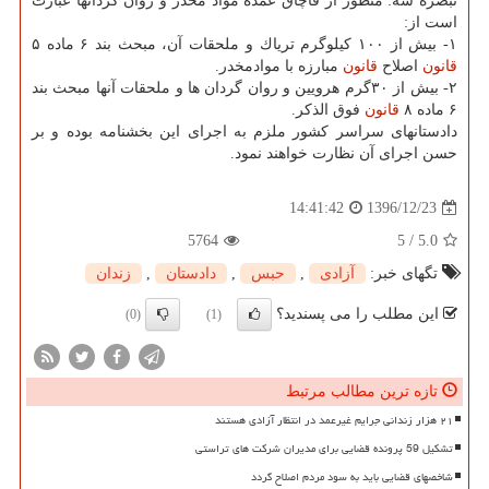
تبصره سه: منظور از قاچاق عمده مواد مخدر و روان گردانها عبارت
است از:
۱- بیش از ۱۰۰ كیلوگرم تریاك و ملحقات آن، مبحث بند ۶ ماده ۵
قانون
اصلاح
قانون
مبارزه با موادمخدر.
۲- بیش از ۳۰گرم هرویین و روان گردان ها و ملحقات آنها مبحث بند
۶ ماده ۸
قانون
فوق الذكر.
دادستانهای سراسر كشور ملزم به اجرای این بخشنامه بوده و بر
حسن اجرای آن نظارت خواهند نمود.
1396/12/23
14:41:42
5764
5
/
5.0
تگهای خبر:
آزادی
,
حبس
,
دادستان
,
زندان
این مطلب را می پسندید؟
(0)
(1)
تازه ترین مطالب مرتبط
۲۱ هزار زندانی جرایم غیرعمد در انتظار آزادی هستند
تشکیل 59 پرونده قضایی برای مدیران شرکت های تراستی
شاخصهای قضایی باید به سود مردم اصلاح گردد