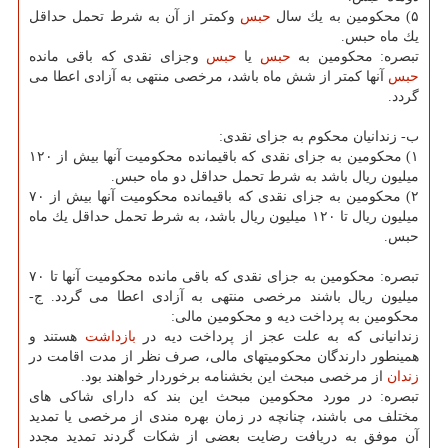
۵) محكومین به یك سال
حبس
وكمتر از آن به شرط تحمل حداقل
یك ماه حبس.
تبصره: محكومین به
حبس
یا
حبس
وجزای نقدی كه باقی مانده
حبس
آنها كمتر از شش ماه باشد، مرخصی منتهی به آزادی اعطا می
گردد.
ب- زندانیان محكوم به جزای نقدی:
۱) محكومین به جزای نقدی كه باقیمانده محكومیت آنها بیش از ۱۲۰
میلیون ریال باشد به شرط تحمل حداقل دو ماه حبس.
۲) محكومین به جزای نقدی كه باقیمانده محكومیت آنها بیش از ۷۰
میلیون ریال تا ۱۲۰ میلیون ریال باشد، به شرط تحمل حداقل یك ماه
حبس.
تبصره: محكومین به جزای نقدی كه باقی مانده محكومیت آنها تا ۷۰
میلیون ریال باشند مرخصی منتهی به آزادی اعطا می گردد. ج-
محكومین به پرداخت دیه و محكومین مالی:
زندانیانی كه به علت عجز از پرداخت دیه در
بازداشت
هستند و
همینطور دارندگان محكومیتهای مالی، صرف نظر از مدت اقامت در
زندان
از مرخصی مبحث این بخشنامه برخوردار خواهند بود.
تبصره: در مورد محكومین مبحث این بند كه دارای شاكی های
مختلف می باشند، چنانچه در زمان بهره مندی از مرخصی یا تمدید
آن موفق به دریافت رضایت بعضی از شكات گردند تمدید مجدد