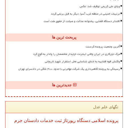
ویلای علی کریمی توقیف شد، عکس
ترتیبات امنیتی در منطقه غرب آسیا، دیگر به قبل برنمی گردد
اقتدار دستگاه قضایی، پشتوانه عدالت و صیانت از حقوق ملت است
پربحث ترین ها
آخرین وضعیت پرونده کرسنت
مرگ دورکاری در ایران وقتی اینترنت ناپایدار متخصصان را وادار به کوچ کرد
واکنش قوه قضاییه به ادعای شناسایی محل استقرار شهید لاریجانی
رسیدگی به پرونده کلاهبرداری یک شرکت مهاجرتی با حدود ۳۰۰ شاکی در دادسرای تهران
جدیدترین ها
تگهای علم عدل
پرونده
اسلامی
دستگاه
رپورتاژ
ثبت
خدمات
دادستان
جرم