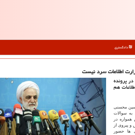
دادگستری
ی قوه قضاییه اظهار داشت: ۶ نفر در پرونده
لاعات هم
حسین محسنی
به سوالات
 همواره در
 و پیروی از
 ها حضور