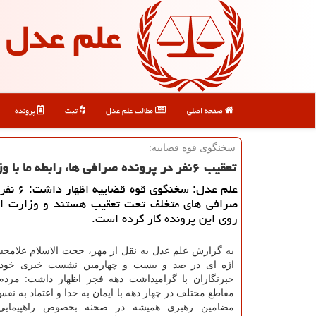
علم عدل
صفحه اصلی
مطالب علم عدل
ثبت
پرونده
سخنگوی قوه قضاییه:
تعقیب ۶نفر در پرونده صرافی ها، رابطه ما با وزارت اطلاعات سرد نیست
علم عدل: سخنگو
صرافی های متخلف تحت تعقیب هستند و وزارت اط
روی این پرونده كار كرده است.
به گزارش علم عدل به نقل از مهر، حجت الاسلام غلام
اژه ای در صد و بیست و چهارمین نشست خبری خود 
خبرنگاران با گرامیداشت دهه فجر اظهار داشت: مردم
مقاطع مختلف در چهار دهه با ایمان به خدا و اعتماد به نفس
مضامین رهبری همیشه در صحنه بخصوص راهپیمایی