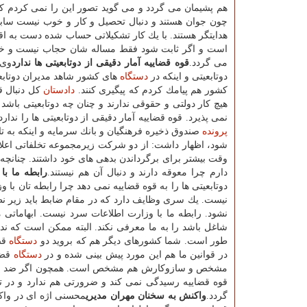
هم پشیمان می گردد و می گوید تصور این را نمی كردم ك
چون جوان هستند و دنبال تحصیل و كار و خوب نیست سابقه
هدایتگر هستند. با یك كار تشكیلاتی حساب شده دست به ا
است و اگر ثابت شود فقط مساله شان حجاب نیست و خط
می گردد.
قوه قضاییه آمار دقیقی از دوتابعیتی ها ندارد
وی 
دوتابعیتی و اینكه در
دستگاه
های كشور شاهد مدیران دوتابعی
كشور هم پیامك كردم كه پیگیری كنند.
دادستان
كل دنبال ق
هیچ كار دولتی و حقوقی ندارند و چنان چه دوتابعیتی با
نمی پذیرد. قوه قضاییه آمار دقیقی از دوتابعیتی ها را ندارد.
پرونده
صندوق ذخیره فرهنگیان و بانك سرمایه و اینكه به ت
شود، اظهار داشت: از دو شركت زیرمجموعه تخلفاتی اعلام
وقت بیشتر برای برگرداندن بدهی های خود داشتند. چنانچه ب
دارم چرا معوقه دارند و دنبال آن هم نیستند.
رابطه ما با
دوتابعیتی ها را به قوه قضاییه نمی دهد چرا رابطه تان ب
نیست. یك سری وظایف دارد كه در مقام ضابط باید زیر 
نشود. رابطه ما با وزارت اطلاعات سرد نیست. ابهاماتی مر
شاغل باشد را به ما معرفی نكند. البته ممكن است كه ند
طور است. شما كشورهای دیگر هم كه بروید دو
دستگاه
قض
در قوانین ما هم این مورد پیش بینی شده و در
دستگاه
قضا
مشخص و سازوكارش هم مشخص است. همچون اگر ضد قوه 
قوه قضاییه رسیدگی نمی كند و ضرورتی هم ندارد و در ت
گردد.
واكنش به سخنان مهران مدیری
محسنی اژه ای در واك