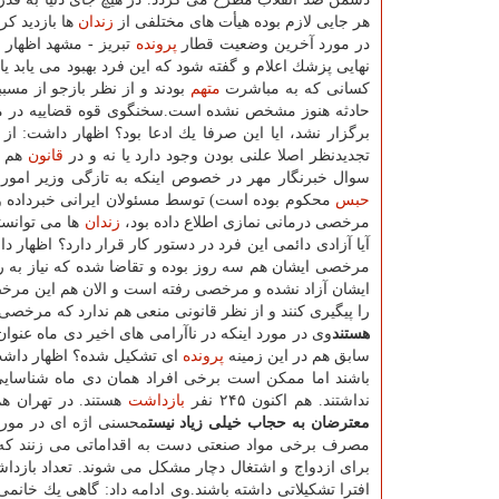
هر جایی لازم بوده هیأت های مختلفی از
زندان
ها بازدید كرد
در مورد آخرین وضعیت قطار
پرونده
تبریز - مشهد اظهار 
نهایی پزشك اعلام و گفته شود كه این فرد بهبود می یابد 
كسانی كه به مباشرت
متهم
بودند و از نظر بازجو از مسبب
حادثه هنوز مشخص نشده است.سخنگوی قوه قضاییه در مورد
برگزار نشد، ایا این صرفا یك ادعا بود؟ اظهار داشت: از
تجدیدنظر اصلا علنی بودن وجود دارد یا نه و در
قانون
هم چ
سوال خبرنگار مهر در خصوص اینكه به تازگی وزیر امور خا
حبس
محكوم بوده است) توسط مسئولان ایرانی خبرداده و ا
مرخصی درمانی نمازی اطلاع داده بود،
زندان
ها می توانست
آیا آزادی دائمی این فرد در دستور كار قرار دارد؟ اظهار
مرخصی ایشان هم سه روز بوده و تقاضا شده كه نیاز به 
ایشان آزاد نشده و مرخصی رفته است و الان هم این مرخصی
را پیگیری كنند و از نظر قانونی منعی هم ندارد كه مرخصی
هستند
وی در مورد اینكه در ناآرامی های اخیر دی ماه عنو
سابق هم در این زمینه
پرونده
ای تشكیل شده؟ اظهار داشت: 
باشند اما ممكن است برخی افراد همان دی ماه شناسایی
نداشتند. هم اكنون ۲۴۵ نفر
بازداشت
هستند. در تهران ه
معترضان به حجاب خیلی زیاد نیست
محسنی اژه ای در مور
مصرف برخی مواد صنعتی دست به اقداماتی می زنند كه خود 
برای ازدواج و اشتغال دچار مشكل می شوند. تعداد بازداشت
افترا تشكیلاتی داشته باشند.وی ادامه داد: گاهی یك خانم