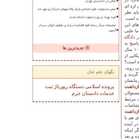
شاکی در دادسرای تهران
اژه ای
سفیر مسئولیت های اجتماعی مرکز وکلا میهمان خبرگزاری مهر شد
اید نظر
امید بهزاد و پوریا صفوت اعدام شدند
ده است.
توضیحات مرکز رسانه قوه قضائیه درباره ی توقیف اموال سردار
ای این
آزمون
ا علنی
در
دادگاه
اسخ به
جدیدترین ها
كایی از
ده است؟
ی روند،
تگهای علم عدل
ردید و
رمانشان
پرونده
اسلامی
دستگاه
رپورتاژ
ثبت
ازداشت
خدمات
دادستان
جرم
مسئولان
ت مرتبط
تشاشات
ازداشت
ی هم با
ر آینده
ر اینكه
ه و بعد