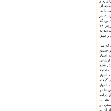
 وارد و
ته هستید؟!معاون اول قوه قضاییه در پاسخ به این سوال كه شهردار تهران به تازگی از تخلف ۵۰۰ صفحه ای
 یا نه.
 ای در
 و ۵۰۰ هزار دلار ارزش آن بود كه
به شركت نفت داد. مجموع بدهی وی دو میلیارد و ۶۶۰ میلیون یورو بوده است. ۶۵۰ میلیون یورو را قبلا پرداخته بوده و یك دكل هم به ارزش ۷۹
ید دید به
 وی شناسایی و طبق
 كه می
و چندین
 اظهار
زارشاتی
ارش شده
در مورد ۶۰ نفر دیگر هم تحقیقات ادامه
م اظهار
ر گرفته
 اظهار
نی شده بود. با تلاش ها در
ت و ار درآمد
مل نمی دهند. ما
تر، در
خشی از آن به