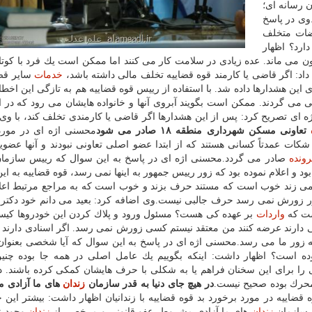
 رسانه ای؛
وی در پاسخ
قضات متخلف
ارد؟ اظهار
ون می ماند. عده زیادی در سلامت كار می كنند اما ممكن است یك فرد با كوت
اد: اگر قاضی یا كارمند قوه قضاییه تخلف مالی داشته باشد،
خدمات
سایر قض
ین هشدارها داده شد. با استفاده از رییس قوه قضاییه هم به تازگی این اخطا
ی گردند. ممكن است بگویند آبروی آنها و خانواده هایشان می رود كه در این
ه ای تصریح كرد: پس از این هشدارها اگر قاضی یا كارمندی تخلف كند، با وی
تعاونی مسكن شهرداری منطقه ۱۸ صادر می شود
محسنی اژه ای در مورد
سكن شهرداری منطقه ۱۸گفت: شكات عمدتاً كسانی هستند كه از ابتدا عضو اصلی تعاونی نبودند و آنها عض
رونده
صادر می گردد.محسنی اژه ای در پاسخ به این سوال كه رییس سازما
ود و اعلام نموده بود كه زور رییس جمهور به اینها نمی رسد، قوه قضاییه به ای
ی زند خوب است كه مستند حرف بزند و خوب است كه به مراجع مرتبط اعلام
هور زورش نمی رسد حرف جالبی نیست.وی اضافه كرد: بعید می دانم خود دكتر
است كه
واردات
بر عهده كی هست؟ مسئول ورود و پلاك كردن این خودروها كیس
كی دارند عرضه كنند من معتقد نیستم كسی زورش نمی رسد. اگر اسنادی دارند 
لله زور ما می رسد.محسنی اژه ای در پاسخ به این سوال كه آیا شخصی بعنو
ده است؟ اظهار داشت: اینكه بگوییم یك عامل اصلی در همه جا بوده چنی
ی را برای این سخنان فراهم یا به شكلی با حرف هایشان كمكی كرده باشند.
 محرك بوده صحیح نیست.
در هیچ جای دنیا به قدر سازمان
زندان
های ما آزادی 
 قضاییه در مورد برخورد بد قوه قضاییه با زندانیان اظهار داشت: بیشتر این ح
ر سازمان
زندان
های ما آزادی مشروط، عفو قانونی و مرخصی از
زندان
وجود ند