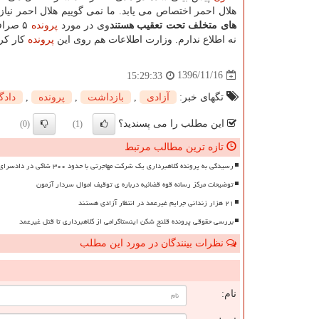
هلال احمر اختصاص می یابد. ما نمی گوییم هلال احمر نیاز ن
های متخلف تحت تعقیب هستند
وی در مورد
پرونده
۵ صرافی كه پلمب شدند، اظهار داشت: ۶ نفر تحت تعقیب هستند اما اینكه
نه اطلاع ندارم. وزارت اطلاعات هم روی این
پرونده
كار كر
1396/11/16
15:29:33
تگهای خبر:
آزادی
,
بازداشت
,
پرونده
,
دادگ
این مطلب را می پسندید؟
(0)
(1)
تازه ترین مطالب مرتبط
رسیدگی به پرونده کلاهبرداری یک شرکت مهاجرتی با حدود ۳۰۰ شاکی در دادسرای تهران
توضیحات مرکز رسانه قوه قضائیه درباره ی توقیف اموال سردار آزمون
۲۱ هزار زندانی جرایم غیرعمد در انتظار آزادی هستند
بررسی حقوقی پرونده قلنج شکن اینستاگرامی از کلاهبرداری تا قتل غیرعمد
نظرات بینندگان در مورد این مطلب
ن
نام: