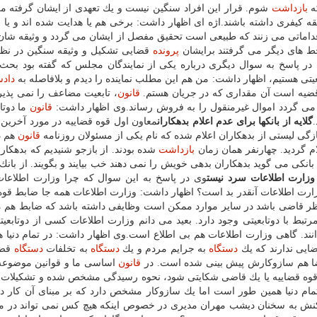
ه
بازداشت
شوم. قرار این افراد سنگین نیست و یك تعهدی از ایشان گرفته م
 كیفری داشته باشند.اژه ای اظهار داشت: برخی هم یا هدایت شده اند و یا
قداماتی می زنند كه طبیعی است تحقیق مفصل از ایشان می گردد و وثیقه شا
 های دیگر می گرفتند برایشان
پرونده
قضایی تشكیل و وثیقه سنگین در نظر
در پاسخ به سوال دیگری درباره یكی از نمایندگان مجلس كه گفته بود بحث 
تی هستیم، اظهار داشت: من هم این مطلب نماینده را دیدم و بلافاصله به
دادس
ضیه است آن مقداری كه در جریان هستم.
قانون
، تابعیت مضاعف را نمی پذی
شد می گردد اموال غیرمنقول را به فروش رساند.وی اظهار داشت:
قانون
ما دوتاب
گلایه از بانكها برای عدم اعلام بدهكاران
معاون اول قوه قضاییه در مورد آخرین
ازگی لیستی از بدهكاران اعلام شده كه نام یكی از مسئولان روزنامه
قانون
هم د
 گردید. چهارنفر همان زمان
بازداشت
شده بودند. از بازجو شنیدیم كه بدهكا
انكی می گوید بدهكاران بدهی خویش را نمی دهند خب بیایند و بگویند. از بانك ه
 وزارت اطلاعات سرد نیست
وی در پاسخ به این سوال كه چرا وزارت اطلاعا
ا وزارت اطلاعات آنقدر بد است؟ اظهار داشت: وزارت اطلاعات همه جا ضابط قوه
نظر قاضی باشد در سایر موارد ممكن است وظایفی داشته باشد كه ضابط هم
تبط با دوتابعیتی وجود دارد. بعید می دانم وزارت اطلاعات كسی از دوتابعیت
انند. گاهی وزارت اطلاعات هم بی اطلاع است.وی اظهار داشت: در تمام دنیا 
ایی ندارند كه یك
دستگاه
به جرایم مردم و یك
دستگاه
به تخلفات
دستگاه
قضا
 هم سازوكارش پیش بینی شده است. در
قانون
اساسی ما و قوانین موضوعه
قضاییه یا یك قاضی شكایتی شود، نحوه رسیدگی مشخص شده و تشكیلات خ
مام دنیا همین طور است اما یك سازوكار مشخص دارد كه بر مبنای آن كار د
نش به سخنان دیشب مهران مدیری در خصوص اینكه هیچ كس نمی تواند در مو