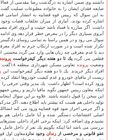
داشتند.وی ضمن اشاره به درگذشت رضا مقدسی از فعالان
ضایعه فقدان ایشان را به خانواده مطبوعات تسلیت گفت.
به این سوال كه رییس قوه قضاییه به انتشار اسامی 
اشاره كرده بودند، آماری از میزان تخلفات قضات وجود د
داشت: اگر مبارزه با فساد باشد حیثیت و آبروی افراد مص
آبروی بسیاری دیگر را در معرض خطر قرار دهد.وی ادامه د
سوال می رود و در همین راستا به تمامی روسای دادگستری ا
تكرار شده است و در صورت ارتكاب جرم به افراد معرفی م
دید با عدم معرفی چه زیان هایی وارد می گردد.محسنی اژ
قطعی می گردد.
یك تا دو هفته دیگر كیفرخواست
پرونده
وضعیت
پرونده
تعاونی م
افراد دیگر خریدند. یك تا دو هفته دیگر كیفرخواست این
پ
زیست از مافیای خودرو و عدم كیفیت خودروها انتقاد كرده ب
ورود كرده است؟ اظهار داشت: یك مدیر وقتی حرفی را م
اینكه معاون رییس جمهور بگوید مافیا داریم و رییس جم
این سخن را قبول داشته باشند. علاوه بر این سوال اینج
تولید داخلی هم هست كه بیشتر باید اطلاع دهند، اگر مدر
و اگر جرمی احراز شود قوه قضاییه ورود می كند انشاا
اصلی اغتشاشات دستگیر شده و آیا عامل داخلی هم بو
نشنیدم.وی اضافه كرد: اینكه برخی افراد داخلی بسترهای
بررسی می باشد اما اینكه بگوییم یك نفر از داخل عامل
عفو قانونی و مرخصی از
زندان
وجود ندارد
معاون اول قوه
دشمن ضد انقلاب مطرح می گردد. در هیچ جای دنیا به قد