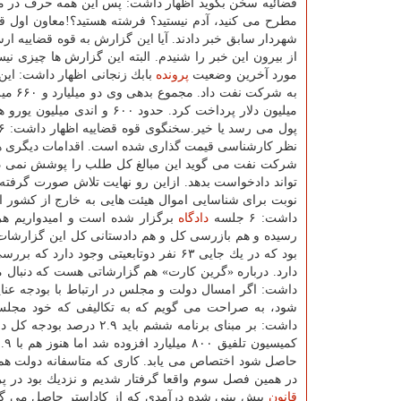
قضائیه سخن بگوید اظهار داشت: پس این همه حرف در مورد
شهردار سابق خبر دادند. آیا این گزارش به قوه قضاییه 
از بیرون این خبر را شنیدم. البته این گزارش ها چیزی نیس
مورد آخرین وضعیت
پرونده
میلیون دلار پرداخت كرد. حد
نظر كارشناسی قیمت گذاری شده است. اقدامات دیگری 
شركت نفت می گوید این مبالغ كل طلب را پوشش نمی ده
تواند دادخواست بدهد. ازاین رو نهایت تلاش صورت گرفته
نوبت برای شناسایی اموال هیئت هایی به خارج از كشور 
داشت: ۶ جلسه
دادگاه
برگزار شده است و امیدواریم هرچه
رسیده و هم بازرسی كل و هم دادستانی كل این گزارشات ر
دارد. درباره «گرین كارت» هم گزارشاتی هست كه دنبال 
داشت: اگر امسال دولت و مجلس در ارتباط با بودجه عنای
شود، به صراحت می گویم كه به تكالیفی كه خود مجل
در همین فصل سوم واقعا گرفتار شدیم و نزدیك بود در 
قانون