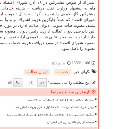
اشتراك از قبوض مشتركین در ۱۹ آذر، شورا
ماه به پیشنهاد وزارت نفت دریافت « هزینه
خدمات
م
مشتركین گاز طبیعی را تصویب كرد. به دنبال تصویب ای
شورای اقتصاد كه عملاً جایگزین هزینه اشتراك و نهایتاً من
نشدن مصوبه هیأت عمومی دیوان عدالت اداری در مورد حذ
آئین دادرسی دیوان عدالت اداری، رئیس دیوان، مصوبه شو
مصوبه شورای اقتصاد در مورد دریافت هزینه
خدمات
مستمر
مصوبه را باطل نمود.
1396/11/06
18:02:57
تگهای خبر:
خدمات
,
دیوان عدالت
این مطلب را می پسندید؟
(0)
(1)
تازه ترین مطالب مرتبط
سند تحول دفاتر ازدواج و طلاق در دستور کار سازمان ثبت
اجرای مقررات استخدامی نفت، مانع تشکیل ۹ هزار پرونده قضایی شد
شرکتهای اینترنتی باید در تصادفات پیک های موتوری شریک مسئولیت باشند
سیستم گزارش کلاهبرداری های اینترنتی