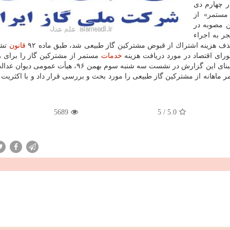
ی اقتصاد در چهارم دی
ستمر» از
ن مصوبه در
جر به اجراء
ف هزینه اشتراك از قبوض مشتركین گاز طبیعی شد، طبق ماده ۹۲
قانون
تشك
رای اقتصاد در مورد دریافت هزینه
خدمات
مستمر از مشتركین گاز را برای 
خارج از نوبت به صحن علنی هیأت عمومی ارائه نمود. بر مبنای این گزارش در نشست سه شنبه سوم بهمن ۹۶،
 ماهانه از مشتركین گاز طبیعی را مورد بحث و بررسی قرار داد و با اكثریت آ
5689
5
/
5.0