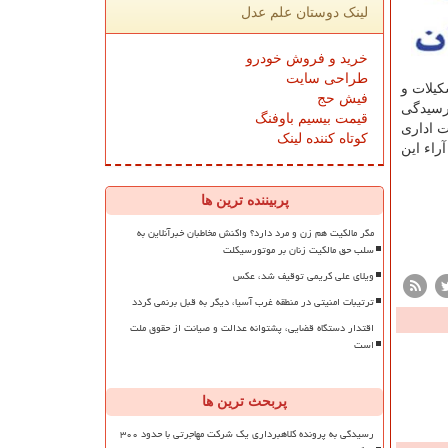
لینک دوستان علم عدل
خرید و فروش خودرو
طراحی سایت
یلات و
فیش حج
رسیدگی
قیمت بیسیم باوفنگ
 هیأت عمومی دیوان عدالت اداری
کوتاه کننده لینک
راء این
پربیننده ترین ها
مگر مالکیت هم زن و مرد دارد؟ واکنش مخاطبان خبرآنلاین به
سلب حق مالکیت زنان بر موتورسیکلت
ویلای علی کریمی توقیف شد، عکس
ترتیبات امنیتی در منطقه غرب آسیا، دیگر به قبل برنمی گردد
اقتدار دستگاه قضایی، پشتوانه عدالت و صیانت از حقوق ملت
است
پربحث ترین ها
رسیدگی به پرونده کلاهبرداری یک شرکت مهاجرتی با حدود ۳۰۰