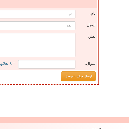
ن
نام:
ایمیل:
نظر:
سوال:
= ۹ بعلاوه ۳