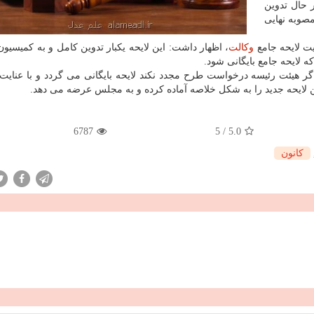
 حال تدوین
صوبه نهایی
ت لایحه جامع
وكالت
، اظهار داشت: این لایحه یكبار تدوین كامل و به كمیسیو
 لایحه جامع بایگانی شود.
اگر هیئت رئیسه درخواست طرح مجدد نكند لایحه بایگانی می گردد و با عنایت
ین لایحه جدید را به شكل خلاصه آماده كرده و به مجلس عرضه می دهد.
6787
5
/
5.0
كانون