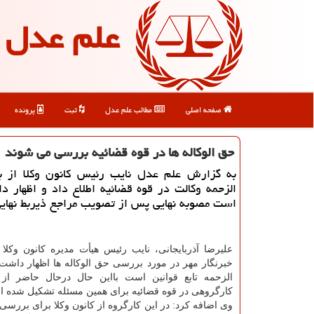
علم عدل
صفحه اصلی
مطالب علم عدل
ثبت
پرونده
حق الوكاله ها در قوه قضائیه بررسی می شوند
به گزارش علم عدل نایب رئیس كانون وكلا از 
الزحمه وكالت در قوه قضائیه اطلاع داد و اظهار د
است مصوبه نهایی پس از تصویب مراجع ذیربط نهای
علیرضا آذربایجانی، نایب رئیس هیأت مدیره كانون وكلا د
خبرنگار مهر در مورد بررسی حق الوكاله ها اظهار داشت
الزحمه تابع قوانین است بااین حال درحال حاضر از 
كارگروهی در قوه قضائیه برای همین مسئله تشكیل شده 
وی اضافه كرد: در این كارگروه از كانون وكلا برای بررس