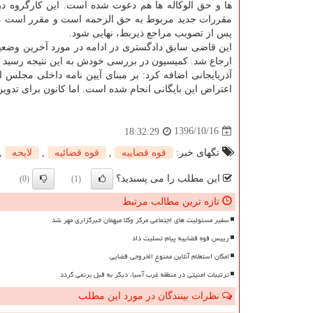
ها و حق الوكاله ها هم دعوت شده است. این كارگروه در
مقررات جدید مربوط به حق الزحمه است و مقرر است م
پس از تصویب مراجع ذیربط، نهایی شود.
این قاضی سابق دادگستری در ادامه در مورد آخرین وضعی
ارجاع شد. كمیسیون در بررسی خودش به این نتیجه رسید كه
آذربایجانی اضافه كرد: بر مبنای آیین نامه داخلی مجلس 
اعتراض این بایگانی انجام شده است. اما كانون برای تدو
1396/10/16
18:32:29
تگهای خبر:
قوه قضاییه
,
قوه قضائیه
,
لایحه
,
این مطلب را می پسندید؟
(0)
(1)
تازه ترین مطالب مرتبط
سفیر مسئولیت های اجتماعی مرکز وکلا میهمان خبرگزاری مهر شد
رییس قوه قضاییه پیام تسلیت داد
امکان استعلام آنلاین ممنوع الخروجی قضایی
ترتیبات امنیتی در منطقه غرب آسیا، دیگر به قبل برنمی گردد
نظرات بینندگان در مورد این مطلب