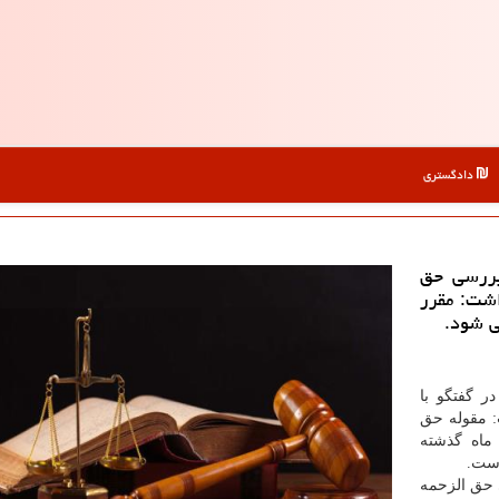
دادگستری
بررسی حق
اشت: مقرر
ی شود.
ر گفتگو با
: مقوله حق
ماه گذشته
است.
ی حق الزحمه