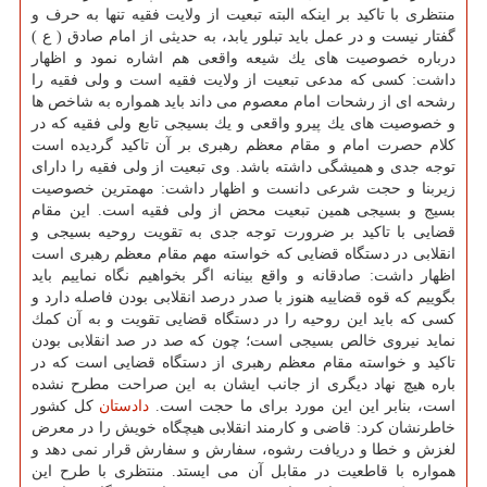
منتظری با تاكید بر اینكه البته تبعیت از ولایت فقیه تنها به حرف و
گفتار نیست و در عمل باید تبلور یابد، به حدیثی از امام صادق ( ع )
درباره خصوصیت های یك شیعه واقعی هم اشاره نمود و اظهار
داشت: كسی كه مدعی تبعیت از ولایت فقیه است و ولی فقیه را
رشحه ای از رشحات امام معصوم می داند باید همواره به شاخص ها
و خصوصیت های یك پیرو واقعی و یك بسیجی تابع ولی فقیه كه در
كلام حصرت امام و مقام معظم رهبری بر آن تاكید گردیده است
توجه جدی و همیشگی داشته باشد. وی تبعیت از ولی فقیه را دارای
زیربنا و حجت شرعی دانست و اظهار داشت: مهمترین خصوصیت
بسیج و بسیجی همین تبعیت محض از ولی فقیه است. این مقام
قضایی با تاكید بر ضرورت توجه جدی به تقویت روحیه بسیجی و
انقلابی در دستگاه قضایی كه خواسته مهم مقام معظم رهبری است
اظهار داشت: صادقانه و واقع بینانه اگر بخواهیم نگاه نماییم باید
بگوییم كه قوه قضاییه هنوز با صدر درصد انقلابی بودن فاصله دارد و
كسی كه باید این روحیه را در دستگاه قضایی تقویت و به آن كمك
نماید نیروی خالص بسیجی است؛ چون كه صد در صد انقلابی بودن
تاكید و خواسته مقام معظم رهبری از دستگاه قضایی است كه در
باره هیچ نهاد دیگری از جانب ایشان به این صراحت مطرح نشده
است، بنابر این این مورد برای ما حجت است.
دادستان
كل كشور
خاطرنشان كرد: قاضی و كارمند انقلابی هیچگاه خویش را در معرض
لغزش و خطا و دریافت رشوه، سفارش و سفارش قرار نمی دهد و
همواره با قاطعیت در مقابل آن می ایستد. منتظری با طرح این