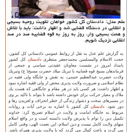
علم عدل: دادستان كل كشور خواهان تقویت روحیه بسیجی
و انقلابی در دستگاه قضایی شد و اظهار داشت: باید با تلاش
و همت بسیجی وار، روز به روز به قوه قضاییه صد در صد
انقلابی نزدیك شویم.
به گزارش علم عدل به نقل از روابط عمومی دادستانی كل كشور،
حجت الاسلام والمسلمین محمدجعفر منتظری
دادستان
كل كشور
بامداد امروز در نشست معاونان عقیدتی سیاسی و جمعی از
فرماندهان بسیج قوه قضاییه با تبریك میلاد حضرت مسیح( ع) وتبریك
ولادت حضرت عبدالعظیم حسنی، به نقش و جایگاه ولی فقیه در
نظام اسلامی و ضرورت ولایت پذیری محض از ولی ققیه اشاره نمود
و اظهار داشت: هر كسی باید در هر مقام و جایگاهی كه هست یك
ملاك و معیار حركت برای خودش داشته باشد تا بتواند با تاكید بر وی
در مسیرهای سخت و دشوار زندگی از خطر انحراف و لغزیدن رها و
دور شود.
دادستان
كل كشور با اشاره به برخی آیات و روایات
مربوط به جایگاه امامت و ولایت در اسلام تصریح كرد: خداوند
تكمیل دین را توام با پذیرش ولایت دانسته است و در واقع اسلام
منهای ولایت كامل نیست و دین اسلام، این نعمت الهی، وقتی كامل
می گردد و باعث كمال می گردد كه با ولایت پذیری همراه باشد.