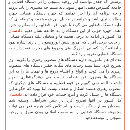
پرسش كه چقدر توانسته ایم روحیه بسیجی را در دستگاه قضایی و
جامعه گسترش دهیم، اظهار نمود: باید ببینیم چه مسیری را باید برویم
و چه برنامه ای را اجرا نماییم كه چهره دستگاه قضایی چهره
مطلوب تری باشد و بتوانیم در مقابل این همه هجمه و توطئه ای كه
علیه دستگاه قضایی می گردد تا چهره قوه قضاییه را نامطلوب جلوه
دهند، چهره خوبی از این دستگاه را به جامعه نشان دهیم.
دادستان
كل كشور در ادامه به برخی هجمه ها و سخنان علیه دستگاه قضایی
از جانب برخی افراد كه امروز نقش اپوزوسیون را دارند اشاره نمود
و اضافه كرد: كسانی با بزرگ بینی و دروغ های مخرب قصد دارند به
دستگاه قضایی ضربه وارد كنند.
عده ای هم ماموریت دارند دستگاه های منصوب رهبری را بكوبند. وی
تصریح كرد: شما ببینید رسانه های بیگانه چقدر دستگاه های منصوب
رهبری را می كوبند و انواع و اقسام دروغ ها و تهمت ها را به این
دستگاه ها همچون قوه قضاییه نسبت می دهند؟منتظری اظهار
داشت: البته نمی گوییم در قوه قضاییه و دستگاه های دیگری كه
منصوب رهبری هستند اشكال و ضعف نیست اما ببینید كه چگونه این
دستگاه ها را سیبل كرده و آماج حملات خود قرار داده اند.
دادستان
كل كشور در انتها تصریح كرد: در چنین شرایطی وظیفه شما
بسیجیان بسیار سنگین است و باید تلاش كنید هرچه قدر می توانید
مجموعه دستگاه قضایی را به سمت انقلابی بودن سوق و روحیه
بسیجی را توسعه دهید.