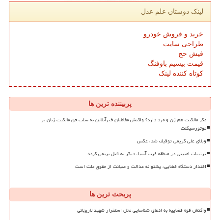
لینک دوستان علم عدل
خرید و فروش خودرو
طراحی سایت
فیش حج
قیمت بیسیم باوفنگ
کوتاه کننده لینک
پربیننده ترین ها
مگر مالکیت هم زن و مرد دارد؟ واکنش مخاطبان خبرآنلاین به سلب حق مالکیت زنان بر
موتورسیکلت
ویلای علی کریمی توقیف شد، عکس
ترتیبات امنیتی در منطقه غرب آسیا، دیگر به قبل برنمی گردد
اقتدار دستگاه قضایی، پشتوانه عدالت و صیانت از حقوق ملت است
پربحث ترین ها
واکنش قوه قضاییه به ادعای شناسایی محل استقرار شهید لاریجانی