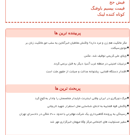
فیش حج
قیمت بیسیم باوفنگ
کوتاه کننده لینک
پربیننده ترین ها
مگر مالکیت هم زن و مرد دارد؟ واکنش مخاطبان خبرآنلاین به سلب حق مالکیت زنان بر
موتورسیکلت
ویلای علی کریمی توقیف شد، عکس
ترتیبات امنیتی در منطقه غرب آسیا، دیگر به قبل برنمی گردد
اقتدار دستگاه قضایی، پشتوانه عدالت و صیانت از حقوق ملت است
پربحث ترین ها
مرگ دورکاری در ایران وقتی اینترنت ناپایدار متخصصان را وادار به کوچ کرد
واکنش قوه قضاییه به ادعای شناسایی محل استقرار شهید لاریجانی
رسیدگی به پرونده کلاهبرداری یک شرکت مهاجرتی با حدود ۳۰۰ شاکی در دادسرای تهران
سفیر مسئولیت های اجتماعی مرکز وکلا میهمان خبرگزاری مهر شد