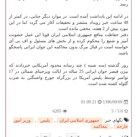
رسد.
در ادامه این یادداشت آمده است: در موارد دیگر جنایی، در كمتر از
48 ساعت خبر رویداد منتشر و تحقیقات آغاز می گردد اما در این
مورد بیش از 2 هفته، مخفی مانده است.
دفتر حفاظت منافع جمهوری اسلامی ایران قویا این عمل خشونت
آمیز و شنیع را محكوم كرده و از بخش های مسئول و اف بی آی
خواسته است در قبال مرگ بدون محاكمه این جوان ایرانی پاسخگو
باشند.
روز گذشته (سه شنبه ) چند رسانه محدود آمریكایی خبردادند كه
بیژن قیصر جوان ایرانی 25 ساله در ایالت ویرجینای شمالی در 17
نوامبر توسط پلیس آمریكا در بزرگراه جورج واشنگتن به ضرب
گلوله كشته شده است.
1396/09/09
01:09:21
6205
5
/
5.0
تگهای خبر:
جمهوری اسلامی ایران
,
پلیس
,
وزیر امور
خارجه
,
محاكمه