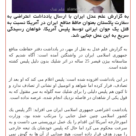
به گزارش علم عدل ایران با ارسال یادداشت اعتراضی به
سفارت پاكستان بعنوان حافظ منافع ایران در آمریكا نسبت به
قتل یك جوان ایرانی توسط پلیس آمریكا، خواهان رسیدگی
سریع به این عمل جنایی شد.
به گزارش علم عدل به نقل از مهر، در یادداشت دفتر حفاظت منافع
جمهوری اسلامی ایران در واشنگتن آمده است: آگاه شدیم كه
متاسفانه بیژن قیصر 25 ساله در اثر شلیك بدون دلیل پلیس كشته
شده است.
در این یادداشت افزوده شده است: پلیس اعلام می كند كه او بعد از
تصادف، فرار كرده اما شواهد و اتومبیل او نشانی از تصادف ندارد و
تا كنون هم پلیس دلیلی را برای شلیك سه گلوله به سر مقتول كه به
قول یكی از شاهدان در فاصله نزدیك انجام شده، عرضه نداده است.
یادداشت اعتراضی جمهوری اسلامی ایران می افزاید: اگر پلیس یك
كشور اسلامی چنین عمل جنایی را مرتكب شده بود، وزارت
امورخارجه آمریكا این اقدام را یك عمل تروریستی می دانست و به
سرعت محكوم می كرد اما حال كه پلیس خودشان یك تبعه خارجی
را مورد هدف قرار داده است، هیچ صدایی از آن ها به گوش نمی