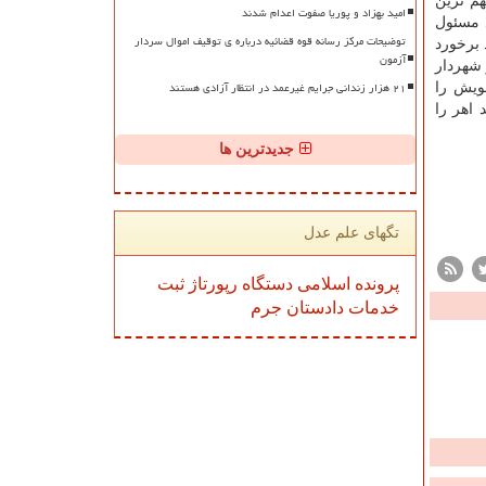
هم ترین
امید بهزاد و پوریا صفوت اعدام شدند
 مسئول
توضیحات مرکز رسانه قوه قضائیه درباره ی توقیف اموال سردار
 برخورد
آزمون
 شهردار
۲۱ هزار زندانی جرایم غیرعمد در انتظار آزادی هستند
ویش را
 اهر را
جدیدترین ها
تگهای علم عدل
پرونده
اسلامی
دستگاه
رپورتاژ
ثبت
خدمات
دادستان
جرم