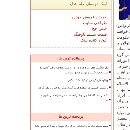
لینک دوستان علم عدل
خرید و فروش خودرو
طراحی سایت
كرم(ص)
فیش حج
 خواهیم
قیمت بیسیم باوفنگ
 حكومت
کوتاه کننده لینک
ولان ما
تأسفانه
می گوید
پربیننده ترین ها
 امورات
 و شرعی
مگر مالکیت هم زن و مرد دارد؟ واکنش مخاطبان خبرآنلاین به
سلب حق مالکیت زنان بر موتورسیکلت
 اهر با
م معظم
ویلای علی کریمی توقیف شد، عکس
الاسلام
ترتیبات امنیتی در منطقه غرب آسیا، دیگر به قبل برنمی گردد
نها با
اقتدار دستگاه قضایی، پشتوانه عدالت و صیانت از حقوق ملت
ی ایران
است
مدبرانه
ت تحقق
، تولید
پربحث ترین ها
دن معضل
ار سال،
سفیر مسئولیت های اجتماعی مرکز وکلا میهمان خبرگزاری مهر شد