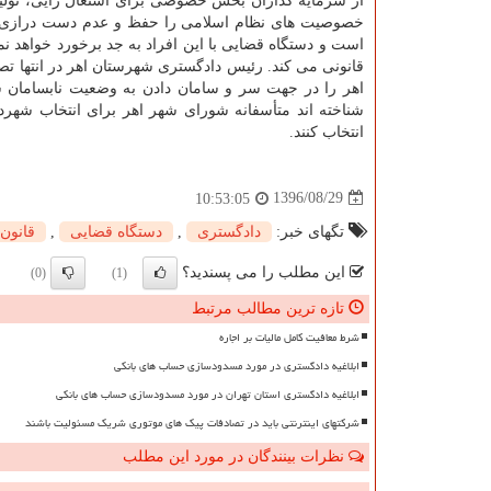
از سرمایه گذاران بخش خصوصی برای اشتغال زایی، تولید 
خصوصیت های نظام اسلامی را حفظ و عدم دست درازی به
است و دستگاه قضایی با این افراد به جد برخورد خواهد نمو
قانونی می كند. رئیس دادگستری شهرستان اهر در انتها تصر
اهر را در جهت سر و سامان دادن به وضعیت نابسامان ش
شناخته اند متأسفانه شورای شهر اهر برای انتخاب شهردا
انتخاب كنند.
1396/08/29
10:53:05
تگهای خبر:
دادگستری
,
دستگاه قضایی
,
قانون
این مطلب را می پسندید؟
(0)
(1)
تازه ترین مطالب مرتبط
شرط معافیت کامل مالیات بر اجاره
ابلاغیه دادگستری در مورد مسدودسازی حساب های بانکی
ابلاغیه دادگستری استان تهران در مورد مسدودسازی حساب های بانکی
شرکتهای اینترنتی باید در تصادفات پیک های موتوری شریک مسئولیت باشند
نظرات بینندگان در مورد این مطلب