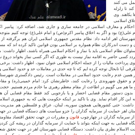
مل می كنند
ند تا زلزله
 بكاهند. وی
خلاق اسلامی
، احكام و معارف اسلامی در جامعه ساری و جاری شد، اضافه كرد: پیامبر ا
علی(ع) بود و اگر به اخلاق پیامبر اكرم(ص) و امام علی(ع) توجه كنیم متوجه
شهرستان اهر ادامه داد: نظام مقدس جمهوری اسلامی ایران هم برگرفته از
 دست اندركاران نظام همواره بر اسلامی بودن قوانین تاكید كرده اند كه مسئ
ئولان نظام اسلامی باید با نماز و احكام اسلامی همراه باشند، اظهار داشت: م
دد كسی حاضر به اقامه نماز نیست به طوری كه اگر كسی نماز بخواند دروغ ن
وی پرداخت مالیات را از جمله احكام اسلامی عنوان نمود، اظهار داشت: برخی
طرفی آیا تابحال توجه كرده ایم كه تا چه حدی در معاملات حد و حدود اسلامی
بر همین عدم رعایت حدود اسلامی در معاملات است. رئیس دادگستری شهرستان
دم و حقوق شهروندی را رعایت كنند، خاطرنشان كرد: امام خمینی(ره) و مقا
 و ما هم می گوییم در اطاعت از مقام معظم رهبری ما خادم مردم هستیم. حجت 
ون دستور مقام قضایی احضار و یا بازجویی كند فقط مقام قضایی آن هم ت
این كار اقدام نماید. وی با تاكید بر اینكه حكومت هایی كه به جمهوری اسلام
هار داشت: حتی كشورهایی همچون سوریه، لبنان، عراق و فلسطین هم مدیریت 
ان اهر حمایت از سرمایه گذاران را جزو سیاست های دستگاه قضایی در جه
از سرمایه گذاران در چهارچوب
قانون
و مقررات در جهت تحقق اقتصاد مقاومتی
ه قضایی به جهت اینكه بتواند با حمایت از سرمایه گذاران در ریشه كن كر
حجت الاسلام نظری بیان داشت: دستگاه قضایی شهرستان اهر در جهت تحقق شع