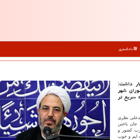
دادگستری
ار داشت:
ورای شهر
 سریع تر
دعلی نظری
 جان باختن
غرب كشور و
سال 91 زلزله را دیده ایم و خوب