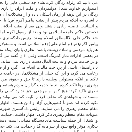
می دانیم كه زلزله زدگان كرمانشاه چه سختی هایی را تح
امیدواریم خداوند متعال دولتمردان و ملت ایران را یاری ك
زدگان در این برهه از زمان اسكان داده و از مشكلات آن ها
با اشاره به اینكه مردم پیش از بعثت پیامبر اكرم(ص) با ا
و انسانیت فاصله زیادی داشتند ولی بعد از بعثت اخلاق
نخستین حاكم جامعه اسلامی بود و بعد از رسول اكرم امام 
شد حاكم علی الاالمطلق اسلام بودند. رئیس دادگستری 
پیامبر اكرم(ص) و امام علی(ع) و اسلامی است و مسئولان و
هم باید مردمی و ساده زیست باشند. نظری بابیان اینكه مس
در بعضی ادارات نماز كمرنگ است، وقتی اذان گفته می گر
و در خدمت مردم و به بیت المال دست درازی نمی نماید. 
با درآمدهای ناشی از پرداخت مالیات انجام می گیرد و از 
رعایت می گردد و این كه خیلی از مشكلاتمان در جامعه 
تاكید بر اینكه مسئولین وظیفه دارند تا حق و حقوق مر
رهبری بارها تاكید كرده اند ما خدمت گذاران مردم هستیم
نظری تاكید كرد: هیچ كس و مرجعی حق ندارد كسی را بد
مستندات و شواهدی كه تخلف فرد را ثابت كند می تواند به 
تكیه كرده اند عموماً كشورهایی آزاد و امن هستند، اظ
مقام معظم رهبری را می ستایند. رئیس دادگستری شهرست
منویات مقام معظم رهبری ذكر كرد، اظهار داشت: حمایت 
و اشتغال از جمله سیاست های دستگاه قضایی است، دستگا
بیكاری مؤثر واقع شود از سرمایه گذار حمایت می كند. 