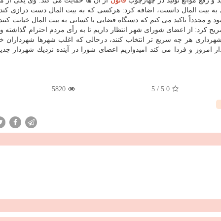
و رفع موانع تولید در چهارچوب
قانون
از آن ها حمایت می كند. وی یكی از م
 بیت المال دانست، اضافه كرد: هركسی كه به بیت المال دست درازی كند
د و مجدداً تاكید می كنم كه دستگاه قضایی با كسانی به بیت المال خیانت كنند
یح كرد: از اعضای شورای شهر انتظار داریم تا به رأی مردم احترام گذاشته و
هرداری هر چه سریع تر انتخاب كنند، درحالی كه اغلب شهرها شهرداران خ
ر امروز و فردا می كند امیدواریم اعضای شورا در آینده نزدیك شهردار جدید
5820
5
/
5.0