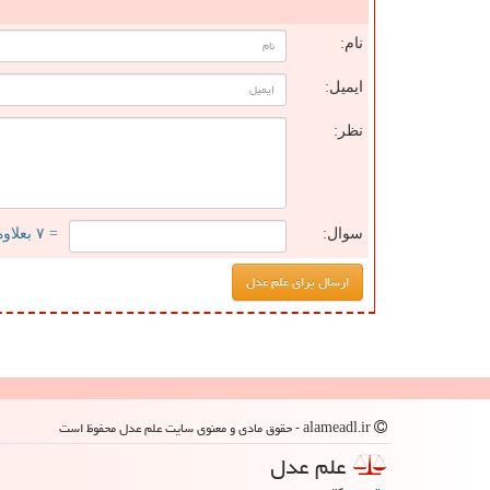
ن
نام:
ایمیل:
نظر:
سوال:
= ۷ بعلاوه ۲
alameadl.ir - حقوق مادی و معنوی سایت علم عدل محفوظ است
علم عدل