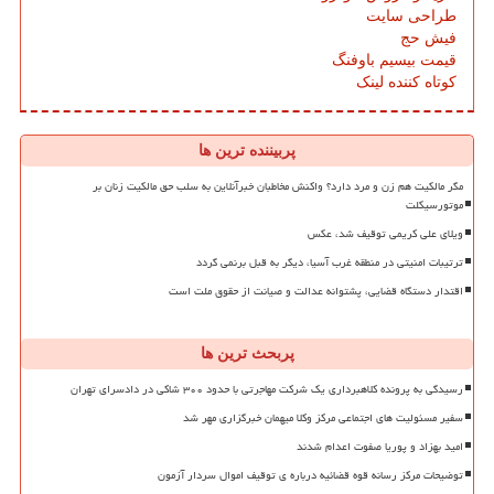
طراحی سایت
فیش حج
قیمت بیسیم باوفنگ
کوتاه کننده لینک
پربیننده ترین ها
مگر مالکیت هم زن و مرد دارد؟ واکنش مخاطبان خبرآنلاین به سلب حق مالکیت زنان بر
موتورسیکلت
ویلای علی کریمی توقیف شد، عکس
ترتیبات امنیتی در منطقه غرب آسیا، دیگر به قبل برنمی گردد
اقتدار دستگاه قضایی، پشتوانه عدالت و صیانت از حقوق ملت است
پربحث ترین ها
رسیدگی به پرونده کلاهبرداری یک شرکت مهاجرتی با حدود ۳۰۰ شاکی در دادسرای تهران
سفیر مسئولیت های اجتماعی مرکز وکلا میهمان خبرگزاری مهر شد
امید بهزاد و پوریا صفوت اعدام شدند
توضیحات مرکز رسانه قوه قضائیه درباره ی توقیف اموال سردار آزمون