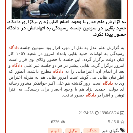
به گزارش علم عدل با وجود اعلام قبلی زمان برگزاری دادگاه،
حمید بقایی در سومین جلسه رسیدگی به اتهاماتش در دادگاه
حضور پیدا نكرد.
به گزارش علم عدل به نقل از مهر، قرار بود سومین جلسه
دادگاه
رسیدگی به اتهامات حمید بقایی بامداد امروز در شعبه ۱۰۵۷ كار
كنان دولت برگزار گردد. این جلسه با حضور وكلای وی قرار است
امروز برگزار گردد. بقایی پیشتر در هر دو جلسه غیر علنی
دادگاه
و
بعد از اتمام آن، اعتراضاتی را به
دادگاه
مطرح داشت. آنطور كه
اطرافیان بقایی می گویند غیبت امروز بقایی هم به منزله اعتراض
وی به
دادگاه
است. روز گذشته هم علی اكبر جوانفكر مشاور رسانه
ای دولت احمدی نژاد هم با وجود احضار برای رسیدگی به افترا
توهین و افترا در
دادگاه
حضور نیافت.
1396/08/24
21:24:28
6226
5
/
5.0
تگهای خبر:
دادگاه
,
وكیل
,
اتهام