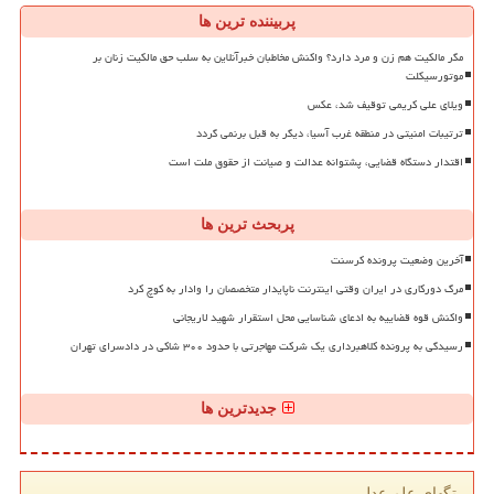
پربیننده ترین ها
مگر مالکیت هم زن و مرد دارد؟ واکنش مخاطبان خبرآنلاین به سلب حق مالکیت زنان بر
موتورسیکلت
ویلای علی کریمی توقیف شد، عکس
ترتیبات امنیتی در منطقه غرب آسیا، دیگر به قبل برنمی گردد
اقتدار دستگاه قضایی، پشتوانه عدالت و صیانت از حقوق ملت است
پربحث ترین ها
آخرین وضعیت پرونده کرسنت
مرگ دورکاری در ایران وقتی اینترنت ناپایدار متخصصان را وادار به کوچ کرد
واکنش قوه قضاییه به ادعای شناسایی محل استقرار شهید لاریجانی
رسیدگی به پرونده کلاهبرداری یک شرکت مهاجرتی با حدود ۳۰۰ شاکی در دادسرای تهران
جدیدترین ها
تگهای علم عدل