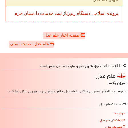
پرونده
اسلامی
دستگاه
رپورتاژ
ثبت
خدمات
دادستان
جرم
صفحه اخبار علم عدل
علم عدل : صفحه اصلی
alameadl.ir - حقوق مادی و معنوی سایت علم عدل محفوظ است
علم عدل
حقوق و وکالت
علم عدل، عدالت در دسترس همگان. با علم عدل، حقوق خودتون رو به بهترین شکل حفظ کنید
صفحات علم عدل
درباره ما
تبلیغات در علم عدل
آرشیو علم عدل