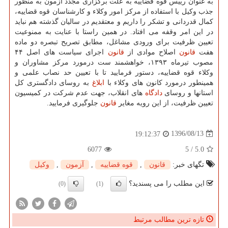
به عنوان رییس قوه قضاییه به علت برگزاری مجدد آزمون به منظور
جذب وكیل با استفاده از مركز امور وكلاء و كارشناسان قوه قضاییه،
كمال قدردانی و تشكر را داریم و معتقدیم در سالیان گذشته هم نباید
در این امر وقفه می افتاد. در همین راستا با عنایت به ممنوعیت
تعیین ظرفیت برای ورودی مشاغل، مطابق تصریح تبصره دو ماده
هفت
قانون
اصلاح موادی از
قانون
اجرای سیاست های اصل ۴۴
مصوب تیرماه ۱۳۹۳، خواهشمند ست درمورد مركز مشاوران و
وكلاء قوه قضاییه، دستور فرمایید تا با تعیین حد نصاب علمی و
همینطور درمورد كانون های وكلاء با
ابلاغ
به روسای دادگستری كل
استانها و روسای
دادگاه
های انقلاب، جهت عدم شركت در كمیسیون
تعیین ظرفیت، از این رویه مغایر
قانون
جلوگیری فرمایید.
1396/08/13
19:12:37
6077
5
/
5.0
تگهای خبر:
قانون
,
قوه قضاییه
,
آزمون
,
وكیل
این مطلب را می پسندید؟
(0)
(1)
تازه ترین مطالب مرتبط