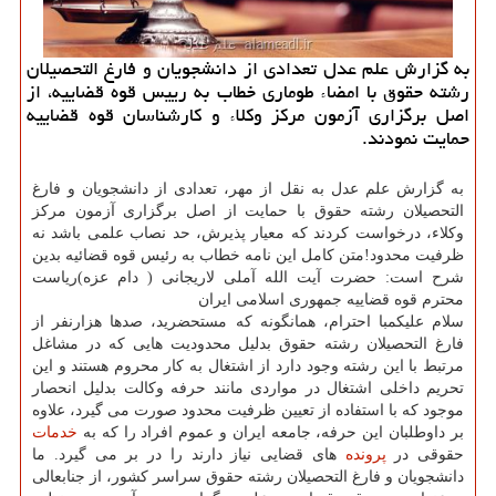
به گزارش علم عدل تعدادی از دانشجویان و فارغ التحصیلان
رشته حقوق با امضاء طوماری خطاب به رییس قوه قضاییه، از
اصل برگزاری آزمون مركز وكلاء و كارشناسان قوه قضاییه
حمایت نمودند.
به گزارش علم عدل به نقل از مهر، تعدادی از دانشجویان و فارغ
التحصیلان رشته حقوق با حمایت از اصل برگزاری آزمون مركز
وكلاء، درخواست كردند كه معیار پذیرش، حد نصاب علمی باشد نه
ظرفیت محدود!متن كامل این نامه خطاب به رئیس قوه قضائیه بدین
شرح است: حضرت آیت الله آملی لاریجانی ( دام عزه)ریاست
محترم قوه قضاییه جمهوری اسلامی ایران
سلام علیكمبا احترام، همانگونه كه مستحضرید، صدها هزارنفر از
فارغ التحصیلان رشته حقوق بدلیل محدودیت هایی كه در مشاغل
مرتبط با این رشته وجود دارد از اشتغال به كار محروم هستند و این
تحریم داخلی اشتغال در مواردی مانند حرفه وكالت بدلیل انحصار
موجود كه با استفاده از تعیین ظرفیت محدود صورت می گیرد، علاوه
بر داوطلبان این حرفه، جامعه ایران و عموم افراد را كه به
خدمات
حقوقی در
پرونده
های قضایی نیاز دارند را در بر می گیرد. ما
دانشجویان و فارغ التحصیلان رشته حقوق سراسر كشور، از جنابعالی