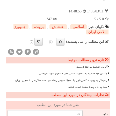
1405/03/11
14:48:55
347
5
/
5.0
تگهای خبر:
اسلامی
,
اغتشاش
,
پرونده
,
جمهوری
اسلامی ایران
این مطلب را می پسندید؟
(0)
(1)
تازه ترین مطالب مرتبط
آخرین وضعیت پرونده کرسنت
واکنش قوه قضاییه به ادعای شناسایی محل استقرار شهید لاریجانی
رسیدگی به پرونده کلاهبرداری یک شرکت مهاجرتی با حدود ۳۰۰ شاکی در دادسرای تهران
امید بهزاد و پوریا صفوت اعدام شدند
نظرات بینندگان در مورد این مطلب
نظر شما در مورد این مطلب
نام: