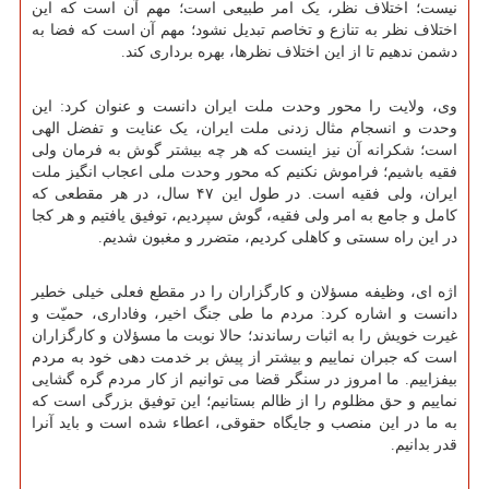
نیست؛ اختلاف نظر، یک امر طبیعی است؛ مهم آن است که این
اختلاف نظر به تنازع و تخاصم تبدیل نشود؛ مهم آن است که فضا به
دشمن ندهیم تا از این اختلاف نظرها، بهره برداری کند.
وی، ولایت را محور وحدت ملت ایران دانست و عنوان کرد: این
وحدت و انسجام مثال زدنی ملت ایران، یک عنایت و تفضل الهی
است؛ شکرانه آن نیز اینست که هر چه بیشتر گوش به فرمان ولی
فقیه باشیم؛ فراموش نکنیم که محور وحدت ملی اعجاب انگیز ملت
ایران، ولی فقیه است. در طول این ۴۷ سال، در هر مقطعی که
کامل و جامع به امر ولی فقیه، گوش سپردیم، توفیق یافتیم و هر کجا
در این راه سستی و کاهلی کردیم، متضرر و مغبون شدیم.
اژه ای، وظیفه مسؤلان و کارگزاران را در مقطع فعلی خیلی خطیر
دانست و اشاره کرد: مردم ما طی جنگ اخیر، وفاداری، حمیّت و
غیرت خویش را به اثبات رساندند؛ حالا نوبت ما مسؤلان و کارگزاران
است که جبران نماییم و بیشتر از پیش بر خدمت دهی خود به مردم
بیفزاییم. ما امروز در سنگر قضا می توانیم از کار مردم گره گشایی
نماییم و حق مظلوم را از ظالم بستانیم؛ این توفیق بزرگی است که
به ما در این منصب و جایگاه حقوقی، اعطاء شده است و باید آنرا
قدر بدانیم.