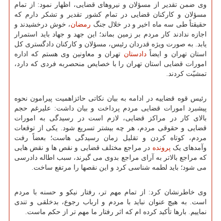
وی ضمن تقدیر از مسؤلان و نیروهای قضایی، اظهار نمود: از تمام
مسؤلان و کارکنان قضایی در تمام کشور تقدیر و تشکر دارم که
حقیقتاً طی سه ماه اخیر و در خلال جنگ
رمضان
، خوش درخشیدند و
اجازه ندادند کار مردم بر زمین بماند؛ این جهد و جهاد باید استمرار
یابد. به صورت ویژه قدردان رئیس، مسؤلان و کارکنان دادگستری کل
استان تهران و ایضاً
دادستان
تهران و معاونین وی هستم که اداره
امورات قضایی استان تهران را با خصایص منحصربه فردی که دارد،
تمشیّت کردند.
رئیس قوه قضاییه در ادامه به بیان نکاتی حائزاهمیت پیرامون نحوه
پیشبرد امورات قضایی مردم پرداخت و بیان داشت: علیرغم حجم
بالای کار در مراکز قضایی، لازم است در رسیدگی به امورات
قضایی و حقوقی مردم، هر چه بیشتر تسریع شود. یکی از توقعات
مردم، کوتاه کردن و تقلیل زمان رسیدگی هاست؛ بعضاً رفت
وآمدهای یک
پرونده
در مراجع مختلف قضایی و نقص ها و نقض هایی
که مراجع بالاتر به آرای مراجع بدوی می گیرند، سبب اطاله دادرسی
می شود؛ باید لطمه شناسی کرد و این نقصها را مرتفع ساخت.
وی خاطرنشان کرد: از تمام مهم تر، رفتار نیکو و حسنه با مردم
است. به هیچ عنوان نباید با مردم و ارباب رجوع، بدخلقی و تندی
نماییم. بارها تأکید کرده ام که اثر رفتار ما مهم تر از حکم ماست.