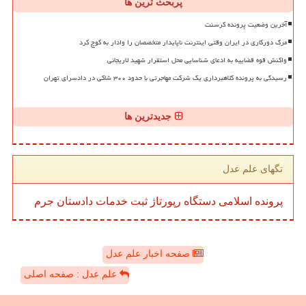
پربحث ترین ها
آخرین وضعیت پرونده کرسنت
مرگ دورکاری در ایران وقتی اینترنت ناپایدار متخصصان را وادار به کوچ کرد
واکنش قوه قضاییه به ادعای شناسایی محل استقرار شهید لاریجانی
رسیدگی به پرونده کلاهبرداری یک شرکت مهاجرتی با حدود ۳۰۰ شاکی در دادسرای تهران
جدیدترین ها
تگهای علم عدل
پرونده
اسلامی
دستگاه
رپورتاژ
ثبت
خدمات
دادستان
جرم
صفحه اخبار علم عدل
علم عدل : صفحه اصلی