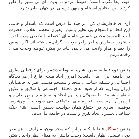
خود، رها نکرده است؛ حقیقتاً مردم ما پدیده ای بی نظیر را خلق
کردند. این اتحاد و انسجام و میهن دوستی، در جهان نظیر ندارد.
اژه ای خاطرنشان کرد: بر همه ما فرض است که پاسدار و حامی
این اتحاد و انسجام بی نظیر باشیم. رهبری معظم انقلاب، حضرت
آیت الله سید مجتبی حسینی خامنه ای (حفظه الله) طی مدت اخیر،
بیشترین سفارش و امر را بر «وحدت گرایی» داشته اند. اگر خویش
را خط و مدار ولایت می دانیم، نباید بر پیکره تنومند وحدت ملی،
زخمه بزنیم.
رئیس قوه قضاییه ضمن اشاره به توطئه دشمن برای دوقطبی سازی
در جامعه ایران بیان داشت: امروز آحاد ملت، فارغ از هر دیدگاه
اجتماعی و سلیقه سیاسی، متحد و منسجم هستند. نظر به جانفدایان
ایران بیندازیم که از طیف های مختلف اجتماعی با سلایق و علایق
متفاوت هستند. ما مسؤلان باید این اتحاد و انسجام را پاس بداریم و
از هر آن چه سبب تجزیه های اجتماعی می شود، جداً بپرهیزیم.
دوقطبی سازی در اجتماع همان خواست دشمن است. ابتناء جنگ
شناختی دشمن، ایجاد تفرق و تشتت در جامعه ما است.
رئیس
دستگاه
قضا با تکیه بر این که متحد بودن، مترادف با هم نظر
بودن نیست، اظهار داشت: وحدت داشتن به معنای نظر واحد داشتن