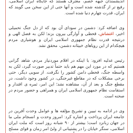
اندیشمندان جبهه خصم، معترف هستند که جایگاه ایران اسلامی،
رفیع تر از گذشته شده است و آنها حتی از این سخن می گویند که
ایران، قدرت چهارم دنیا شده است.
وی اضافه کرد: دشمن در سودای آن بود که از دل جنگ تحمیلی
اخیر،
اغتشاش
، قحطی و آوارگی بیرون بزند؛ لکن به فضل الهی و
درنتیجه قدرت نظام جمهوری اسلامی ایران و هوشیاری مردم
هیچکدام از این رویاهای خبیثانه دشمن، محقق نشد.
رئیس عدلیه افزود: با اینکه در اقلام موردنیاز مردم، شاهد گرانی
هستیم که در مورد این مهم هم باید حتماً تدبیر صورت گیرد، لکن به
واسطه جنگ، قحطی دامن کشور را نگرفت. از سویی دیگر، حتی
برخی مشکلات که در مقاطع غیرجنگی، در کشور وجود داشت، در
مقطع جنگ و بعد از آن، مشاهده نشد؛ این امر، ثمره ی اقتدار و
استقامت نظام جمهوری اسلامی ایران و همراهی و حضور مردم در
صحنه است.
وی در ادامه به تبیین و تشریح مؤلفه ها و عوامل وحدت آفرین در
جامعه ایران پرداخت و اشاره کرد: امروز وحدت و انسجام ملی ما
در جهان زبانزد است؛ بیشتر از ۹۰ شبانه روز است که ملت ایران
اسلامی، سنگر خیابان را در پشتیبانی از ولیّ امر زمان و قوای مسلح