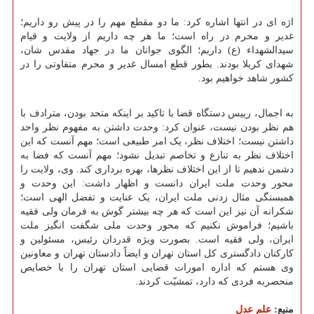
اژه ای در انتها اشاره کرد: ما دو مقطع مهم را در پیش رو داریم؛
غدیر و محرم در راه است؛ ما هر چه داریم از ولایت و قیام
سیدالشهداء (ع) داریم؛ الگوی جوانان ما در جهاد مقدس شان،
شهدای کربلا بودند. بطور قطع امسال غدیر و محرم متفاوتی را در
کشور شاهد خواهیم بود.
به اجمال، رییس دستگاه قضا با تاکید بر اینکه متحد بودن، مترادف با
هم نظر بودن نیست، عنوان کرد: وحدت داشتن به مفهوم نظر واحد
داشتن نیست؛ اختلاف نظر، یک امر طبیعی است؛ مهم آنست که این
اختلاف نظر به تنازع و تخاصم تبدیل نشود؛ مهم آنست که فضا به
دشمن ندهیم تا از این اختلاف نظرها، بهره برداری کند. وی، ولایت را
محور وحدت ملت ایران دانست و اظهار داشت: این وحدت و
همبستگی مثال زدنی ملت ایران، یک عنایت و تفضل الهی است؛
شکرانه آن نیز این است که هر چه بیشتر گوش به فرمان ولی فقیه
باشیم؛ فراموش نکنیم که محور وحدت ملی شگفت انگیز ملت
ایران، ولی فقیه است. بصورت ویژه قدردان رئیس، مسئولین و
کارکنان دادگستری کل استان تهران و ایضاً دادستان تهران و معاونین
وی هستم که اداره امورات قضایی استان تهران را با خصایص
منحصربه فردی که دارد، تمشیّت کردند.
منبع:
علم عدل