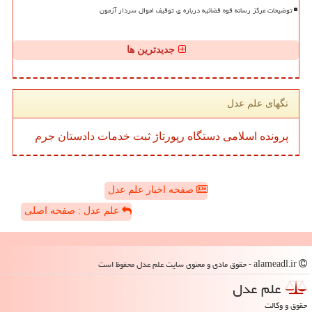
توضیحات مرکز رسانه قوه قضائیه درباره ی توقیف اموال سردار آزمون
جدیدترین ها
تگهای علم عدل
پرونده
اسلامی
دستگاه
رپورتاژ
ثبت
خدمات
دادستان
جرم
صفحه اخبار علم عدل
علم عدل : صفحه اصلی
alameadl.ir - حقوق مادی و معنوی سایت علم عدل محفوظ است
علم عدل
حقوق و وکالت