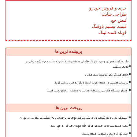
خرید و فروش خودرو
طراحی سایت
فیش حج
قیمت بیسیم باوفنگ
کوتاه کننده لینک
پربیننده ترین ها
مگر مالکیت هم زن و مرد دارد؟ واکنش مخاطبان خبرآنلاین به سلب حق مالکیت زنان بر
موتورسیکلت
ویلای علی کریمی توقیف شد، عکس
ترتیبات امنیتی در منطقه غرب آسیا، دیگر به قبل برنمی گردد
اقتدار دستگاه قضایی، پشتوانه عدالت و صیانت از حقوق ملت است
پربحث ترین ها
رسیدگی به پرونده کلاهبرداری یک شرکت مهاجرتی با حدود ۳۰۰ شاکی در دادسرای تهران
سفیر مسئولیت های اجتماعی مرکز وکلا میهمان خبرگزاری مهر شد
امید بهزاد و پوریا صفوت اعدام شدند