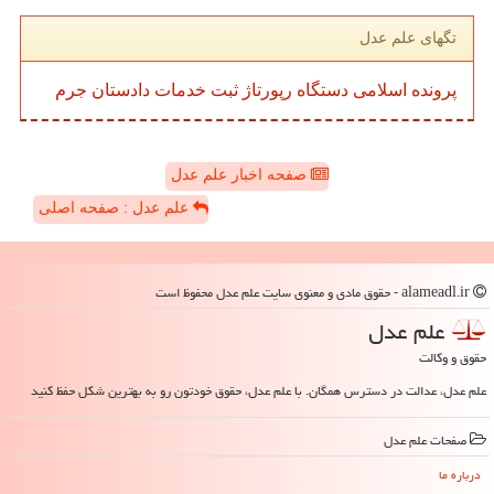
تگهای علم عدل
پرونده
اسلامی
دستگاه
رپورتاژ
ثبت
خدمات
دادستان
جرم
صفحه اخبار علم عدل
علم عدل : صفحه اصلی
alameadl.ir - حقوق مادی و معنوی سایت علم عدل محفوظ است
علم عدل
حقوق و وکالت
علم عدل، عدالت در دسترس همگان. با علم عدل، حقوق خودتون رو به بهترین شکل حفظ کنید
صفحات علم عدل
درباره ما