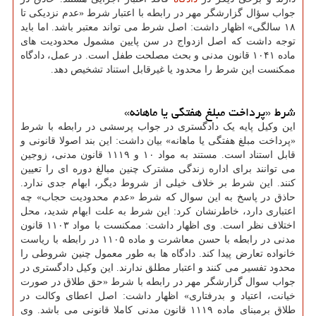
جواب سؤال گزارشگر مهر در رابطه با اعتبار شرط «عدم نزدیکی تا
۱۸ سالگی» اظهار داشت: اصل شرط می تواند معتبر باشد. اما باید
توجه داشت که اصل ازدواج در سن پایین مشمول محدودیت های
ماده ۱۰۴۱ قانون مدنی و بحث مصلحت طفل است. در عمل، دادگاه
ممکنست این شرط را محدود یا غیرقابل استناد تشخیص دهد.
شرط «پرداخت مبلغ هفتگی یا ماهانه»
این وکیل پایه یک دادگستری در جواب پرسشی در رابطه با شرط
«پرداخت مبلغ هفتگی یا ماهانه» بیان داشت: این بند اصولا قانونی و
قابل استناد است. مستند به مواد ۱۰ و ۱۱۱۹ قانون مدنی، زوجین
می توانند برای اداره زندگی مشترک چنین مبالغ دوره ای را تعیین
کنند. این شرط بر خلاف خیلی از شروط دیگر، ابهام جدی ندارد.
حاذق در پاسخ به این سوال که شرط «عدم محدودیت حجاب» چه
اعتباری دارد، خاطرنشان کرد: این شرط به علت ابهام شدید، محل
اختلاف نظر است. وی اظهار داشت: ممکنست با مواد ۱۱۰۳ قانون
مدنی در رابطه با حسن معاشرت و ماده ۱۱۰۵ در رابطه با ریاست
خانواده تعارض پیدا کند. دادگاه ها به طور معمول چنین شروطی را
محدود تفسیر می کنند و اعتبار مطلق ندارند. این وکیل دادگستری در
جواب سوال گزارشگر مهر در رابطه با شرط «حق طلاق در صورت
خیانت، اعتیاد و بدرفتاری» اظهار داشت: اصل اعطای وکالت در
طلاق برمبنای ماده ۱۱۱۹ قانون مدنی کاملا قانونی می باشد. وی