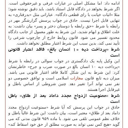
ادامه داد: اما مشکل اصلی در عبارات عرفی و غیرحقوقی است.
اگر شرط بخواهد در دادگاه قابل استناد باشد، باید دقیق نوشته شود؛
مثلا «اثبات خیانت با رای قطعی دادگاه». عباراتی مثل «بدرفتاری» به
تنهایی قابل اجرا نیست. حاذق در جواب پرسش گزارشگر مهر در
رابطه با شرط «حق رابطه با دوستان دختر و پسر» بیان داشت: به
علت اطلاق و ابهام شدید، این شرط به طور معمول از جانب دادگاه
محدود تفسیر می شود. قانون روابط خارج از چارچوب شرعی را
تأیید نمی کند، بدین سبب این شرط اعتبار مطلق نخواهد داشت.
شرط «پرداخت دیه ۱۰ انسان بالغ» فاقد اعتبار قانونی
است
این وکیل پایه یک دادگستری در جواب سوالی در رابطه با شرط
«پرداخت دیه ۱۰ انسان بالغ در صورت ضرب و جرح» خاطرنشان
کرد: این شرط به این شکل کاملا فاقد اعتبار قانونی می باشد.
میزان دیه تابع قانون
مجازات
اسلامی است و توافق خصوصی دو
نفر نمی تواند آنرا تغییر دهد. چنین شروطی از اساس باطل و
غیرقابل اجرا هستند.
شرط «ممنوعیت ازدواج مجدد داماد بعد از طلاق» باطل
است
حاذق در جواب این پرسش که آیا شرط «ممنوعیت ازدواج مجدد
داماد بعد از طلاق» معتبر است، بیان داشت: این شرط غالباً باطل و
خلاف نظم عمومی تلقی می شود. با ماده ۹۵۹ قانون مدنی که می
گوید «هیچ کس نمی تواند به صورت مطلق از حق خود اسقاط کند»