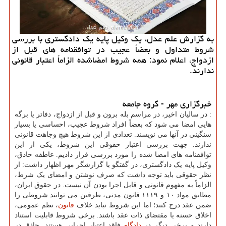
به گزارش علم عدل، یک وکیل پایه یک دادگستری با بررسی
شروط متداول و بعضاً عجیب در توافقنامه های قبل از
ازدواج، اعلام نمود: همه شروط امضاشده الزاماً اعتبار قانونی
ندارند.
خبرگزاری مهر - گروه جامعه
: در سالیان اخیر، در مراسم بله برون و قبل از ازدواج، دفاتر یا برگه
هایی امضا می شود که بعضاً افراد شروط عجیب، احساسی یا بسیار
سنگینی در آنها می نویسند. تعدادی از این شروط هیچ وجاهت قانونی
ندارند. جهت بررسی اعتبار حقوقی این شروط، یکی از این
توافقنامه های امضا شده را مورد بررسی قرار دادیم. عاطفه حاذق،
وکیل پایه یک دادگستری، در گفتگو با گزارشگر مهر اظهار داشت: از
نظر حقوقی باید توجه داشت که صرف نوشتن و امضای یک شرط،
الزاماً به مفهوم قانونی و قابل اجرا بودن آن نیست. در حقوق ایران،
مطابق مواد ۱۰ و ۱۱۱۹ قانون مدنی، طرفین می توانند شروطی را
ضمن عقد درج کنند؛ اما این شروط نباید خلاف
قانون
، نظم عمومی،
اخلاق حسنه یا مقتضای ذات عقد باشند. برخی شروط قابلیت استناد
دارند و برخی دیگر در
دادگاه
فاقد اعتبار اجرایی هستند. حاذق در