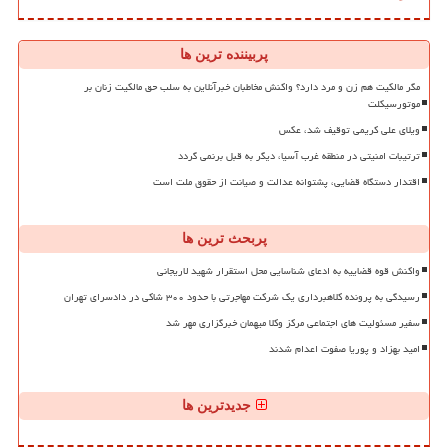
پربیننده ترین ها
مگر مالکیت هم زن و مرد دارد؟ واکنش مخاطبان خبرآنلاین به سلب حق مالکیت زنان بر
موتورسیکلت
ویلای علی کریمی توقیف شد، عکس
ترتیبات امنیتی در منطقه غرب آسیا، دیگر به قبل برنمی گردد
اقتدار دستگاه قضایی، پشتوانه عدالت و صیانت از حقوق ملت است
پربحث ترین ها
واکنش قوه قضاییه به ادعای شناسایی محل استقرار شهید لاریجانی
رسیدگی به پرونده کلاهبرداری یک شرکت مهاجرتی با حدود ۳۰۰ شاکی در دادسرای تهران
سفیر مسئولیت های اجتماعی مرکز وکلا میهمان خبرگزاری مهر شد
امید بهزاد و پوریا صفوت اعدام شدند
جدیدترین ها