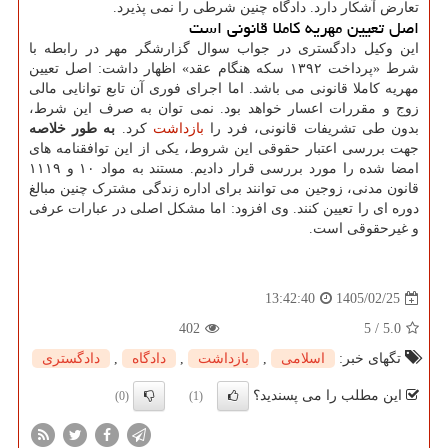
تعارض آشکار دارد. دادگاه چنین شرطی را نمی پذیرد.
اصل تعیین مهریه کاملا قانونی است
این وکیل دادگستری در جواب سوال گزارشگر مهر در رابطه با
شرط «پرداخت ۱۳۹۲ سکه هنگام عقد» اظهار داشت: اصل تعیین
مهریه کاملا قانونی می باشد. اما اجرای فوری آن تابع توانایی مالی
زوج و مقررات اعسار خواهد بود. نمی توان به صرف این شرط،
بدون طی تشریفات قانونی، فرد را
بازداشت
کرد.
به طور خلاصه
جهت بررسی اعتبار حقوقی این شروط، یکی از این توافقنامه های
امضا شده را مورد بررسی قرار دادیم. مستند به مواد ۱۰ و ۱۱۱۹
قانون مدنی، زوجین می توانند برای اداره زندگی مشترک چنین مبالغ
دوره ای را تعیین کنند. وی افزود: اما مشکل اصلی در عبارات عرفی
و غیرحقوقی است.
1405/02/25
13:42:40
402
5
/
5.0
تگهای خبر:
اسلامی
,
بازداشت
,
دادگاه
,
دادگستری
این مطلب را می پسندید؟
(0)
(1)