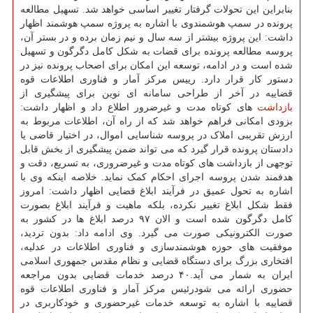
بنابراین این تحولات گرفتار تغییر اساسی خواهد شد. تسهیل مطالعه
پرونده در سمپ هوشمندوی با اشاره به پروژه سمپ هوشمند اظهار
داشت: این پروژه بیشتر از سه سال و نیم زمان برده و در بستر آن،
پروسه مطالعه پرونده برای قضات به شکل کامل دگرگون و تسهیل
شده است و در ادامه، توسعه این امکان برای اصحاب پرونده نیز در
دستور کار قرار دارد. رییس مرکز آمار و فناوری اطلاعات قوه
قضاییه در آخر از طراحی سامانه ای نوین برای پیشگیری از
بازداشت
های کوتاه مدت و غیرضرور اطلاع داد و اظهار داشت:
بزودی امکانی فراهم خواهد شد که از راه آن، اطلاعات مربوط به
ارزش تقریبی املاک در پروسه شناسایی اموال، در اختیار قاضی یا
دادستان پرونده قرار گیرد که می تواند ضمن پیشگیری از بخش قابل
توجهی از بازداشت های کوتاه مدت و غیرضروری، به تسریع، دقت و
هدفمند شدن پروسه اجرای احکام کمک نماید. خلاصه اینکه وی با
اشاره به تحول عمیق در فرآیند ابلاغ قضایی اظهار داشت: امروز
فقط شکل ابلاغ تغییر نکرده، بلکه ماهیت و فرآیند ابلاغ بصورت
کامل دگرگون شده است و الان ۹۷ درصد ابلاغ ها در کشور به
صورت الکترونیکی صورت می گیرد. وی ادامه داد: بدون تردید،
موفقیت های حوزه هوشمندسازی و فناوری اطلاعات در عدلیه،
افتخاری بزرگ برای دستگاه قضایی و نظام مقدس جمهوری اسلامی
ایران به شمار می آید.۴۰ درصد خدمات قضایی بدون مراجعه
حضوری ارائه می شودرئیس مرکز آمار و فناوری اطلاعات قوه
قضاییه با اشاره به توسعه خدمات غیرحضوری و خودکاربری در