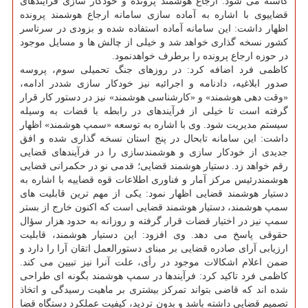
کاسته می شود. ارجاع هوشمند پرونده و خودکار سازی فرآیندهای
قضاییوی با اشاره به آماده سازی سامانه ارجاع هوشمند پرونده
اظهار داشت: این سامانه آماده استفاده شده و بزودی در سرتاسر
کشور نسخه گذاری خواهد شد و خیلی از چالش ها و مسایل موجود
در حوزه ارجاع پرونده را برطرف خواهدنمود.
کاظمی فرد اضافه کرد: در روزهای جنگ تحمیلی سوم، پروسه
صدور ابلاغیه، دادنامه و اجرائیه نیز خودکار سازی شددر ادامه،
«وقت دهی هوشمند» و «کارشناسی هوشمند» نیز در دستور کار قرار
گرفته است تا خیلی از فرآیندهای در رابطه با قضات به وسیله
سیستم مدیریت شود. وی با اشاره به توسعه «سمپ هوشمند» اظهار
داشت: این سامانه تابحال در پنج استان نسخه گذاری شده و افق
جدیدی از خودکار سازی و هوشمندسازی را در فرآیندهای قضایی
رقم خواهد زد. دستیار هوشمند قضایی؛ قدمی نو در حکمرانی قضایی
هوشمندرئیس مرکز آمار و فناوری اطلاعات قوه قضاییه با اشاره به
دستیار هوشمند قضایی اظهار نمود: یکی از مهم ترین قابلیت های
سمپ هوشمند، دستیار هوشمند قضایی است که اکنون خارج از بستر
سمپ نیز در اختیار قضات قرار گرفته و روزانه به حدود هزار سؤال
حقوقی پاسخ می دهد. وی افزود: این دستیار هوشمند، قابلیت
ارزیابی آرای صادره قضایی بر مبنای دستورالعمل اتقان آرا را دارد و
ضمن اعلام اشکالات موجود در رأی، علت آنرا نیز تبیین می کند.
کاظمی فرد تاکید کرد: فرآیندها در سمپ هوشمند بگونه ای طراحی
شده اند که قاضی بتواند تمرکز بیشتری بر ماهیت رسیدگی و اتخاذ
تصمیم قضایی داشته باشد و بدون تردید، کیفیت عملکرد دستگاه قضا