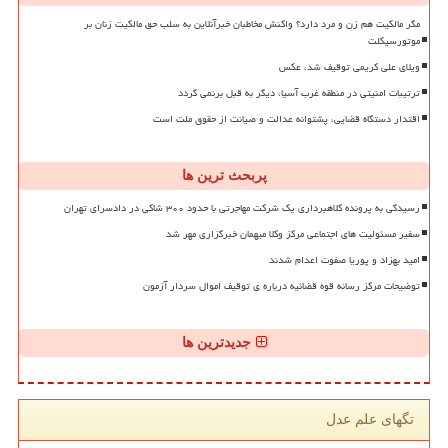
مگر مالکیت هم زن و مرد دارد؟ واکنش مخاطبان خبرآنلاین به سلب حق مالکیت زنان بر
موتورسیکلت
ویلای علی کریمی توقیف شد، عکس
ترتیبات امنیتی در منطقه غرب آسیا، دیگر به قبل برنمی گردد
اقتدار دستگاه قضایی، پشتوانه عدالت و صیانت از حقوق ملت است
پربحث ترین ها
رسیدگی به پرونده کلاهبرداری یک شرکت مهاجرتی با حدود ۳۰۰ شاکی در دادسرای تهران
سفیر مسئولیت های اجتماعی مرکز وکلا میهمان خبرگزاری مهر شد
امید بهزاد و پوریا صفوت اعدام شدند
توضیحات مرکز رسانه قوه قضائیه درباره ی توقیف اموال سردار آزمون
جدیدترین ها
تگهای علم عدل