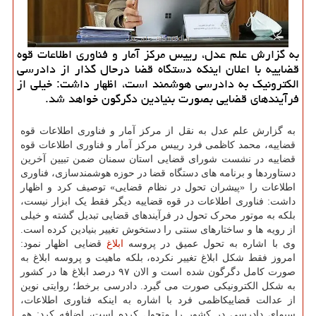
به گزارش علم عدل، رییس مرکز آمار و فناوری اطلاعات قوه
قضاییه با اعلان اینکه دستگاه قضا درحال گذار از دادرسی
الکترونیک به دادرسی هوشمند است، اظهار داشت: خیلی از
فرآیندهای قضایی بصورت بنیادین دگرگون خواهد شد.
به گزارش علم عدل به نقل از مرکز آمار و فناوری اطلاعات قوه
قضاییه، محمد کاظمی فرد رییس مرکز آمار و فناوری اطلاعات قوه
قضاییه در نشست شورای قضایی استان سمنان ضمن تبیین آخرین
دستاوردها و برنامه های دستگاه قضا در حوزه هوشمندسازی، فناوری
اطلاعات را «پیشران تحول در نظام قضایی» توصیف کرد و اظهار
داشت: فناوری اطلاعات در قوه قضاییه دیگر فقط یک ابزار نیست،
بلکه به موتور محرک تحول در فرآیندهای قضایی تبدیل گشته و خیلی
از رویه ها و ساختارهای سنتی را دستخوش تغییر بنیادین کرده است.
وی با اشاره به تحول عمیق در پروسه
ابلاغ
قضایی اظهار نمود:
امروز فقط شکل ابلاغ تغییر نکرده، بلکه ماهیت و پروسه ابلاغ به
صورت کامل دگرگون شده است و الان ۹۷ درصد ابلاغ ها در کشور
به شکل الکترونیکی صورت می گیرد. دادرسی برخط؛ روایتی نوین
از عدالت قضاییکاظمی فرد با اشاره به اینکه فناوری اطلاعات،
سیمای دادرسی در کشور را متحول کرده است، اضافه کرد: هم