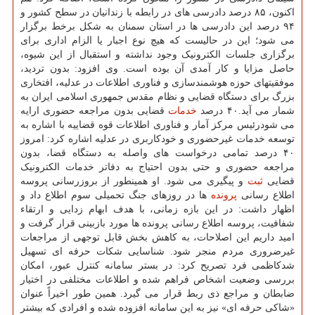
اکنون، ۸۵ درصد دادرسی های در رابطه با زندانیان در سطح کشور و
۹۴ درصد این دادرسی ها در استان سمنان به شکل برخط برگزار
می شود؛ این در حالیست که هیچ نوع اجبار یا الزام اداری برای
برگزاری جلسات الکترونیک وجود نداشته و استقبال از این شیوه،
حاصل مزایا و کار آمدی آن بوده است. وی افزود: بدون تردید،
موفقیتهای حوزه هوشمندسازی و فناوری اطلاعات در عدلیه، افتخاری
بزرگ برای دستگاه قضایی و نظام مقدس جمهوری اسلامی ایران به
شمار می آید.۴۰ درصد
خدمات
قضایی بدون مراجعه حضوری ارایه
می شودرئیس مرکز آمار و فناوری اطلاعات قوه قضاییه با اشاره به
توسعه خدمات غیرحضوری و خودکاربری در عدلیه اشاره کرد: امروز
۴۰ درصد تمامی درخواست های واصله به دستگاه قضا، بدون
مراجعه حضوری و حتی بدون احتیاج به دفاتر خدمات الکترونیک
قضایی
ثبت
و پیگیری می شود. او همینطور از بروزرسانی پروسه
اطلاع رسانی
پرونده
ها در روزهای جنگ تحمیلی سوم اطلاع داد و
اظهار داشت: در این بازه زمانی، با هدف ابهام زدایی و ارتقاء
شفافیت، پروسه اطلاع رسانی پرونده ها مورد بازبینی قرار گرفت و
امید داریم این اصلاحات، به کاهش بخش قابل توجهی از مراجعات
غیرضروری مردم منجر شود. شناسایی شکات حرفه ای تسهیل
شدکاظمی فرد تصریح کرد: در بستر سامانه کنترل عبور، امکان
بررسی وضعیت اشخاص فراهم شده و اطلاعات مختلفی در اختیار
ضابطان و مراجع ذی ربط قرار می گیرد. همین طور اخیراً عنوان
«شاکی حرفه ای» نیز به این سامانه افزوده شده و افرادی که بیشتر