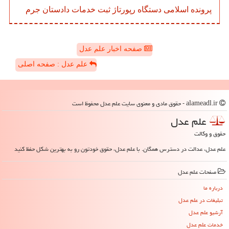
پرونده
اسلامی
دستگاه
رپورتاژ
ثبت
خدمات
دادستان
جرم
صفحه اخبار علم عدل
علم عدل : صفحه اصلی
alameadl.ir - حقوق مادی و معنوی سایت علم عدل محفوظ است
علم عدل
حقوق و وکالت
علم عدل، عدالت در دسترس همگان. با علم عدل، حقوق خودتون رو به بهترین شکل حفظ کنید
صفحات علم عدل
درباره ما
تبلیغات در علم عدل
آرشیو علم عدل
خدمات علم عدل