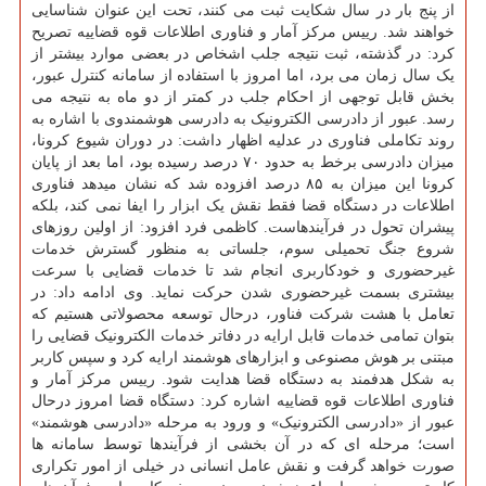
از پنج بار در سال شکایت ثبت می کنند، تحت این عنوان شناسایی
خواهند شد. رییس مرکز آمار و فناوری اطلاعات قوه قضاییه تصریح
کرد: در گذشته، ثبت نتیجه جلب اشخاص در بعضی موارد بیشتر از
یک سال زمان می برد، اما امروز با استفاده از سامانه کنترل عبور،
بخش قابل توجهی از احکام جلب در کمتر از دو ماه به نتیجه می
رسد. عبور از دادرسی الکترونیک به دادرسی هوشمندوی با اشاره به
روند تکاملی فناوری در عدلیه اظهار داشت: در دوران شیوع کرونا،
میزان دادرسی برخط به حدود ۷۰ درصد رسیده بود، اما بعد از پایان
کرونا این میزان به ۸۵ درصد افزوده شد که نشان میدهد فناوری
اطلاعات در دستگاه قضا فقط نقش یک ابزار را ایفا نمی کند، بلکه
پیشران تحول در فرآیندهاست. کاظمی فرد افزود: از اولین روزهای
شروع جنگ تحمیلی سوم، جلساتی به منظور گسترش خدمات
غیرحضوری و خودکاربری انجام شد تا خدمات قضایی با سرعت
بیشتری بسمت غیرحضوری شدن حرکت نماید. وی ادامه داد: در
تعامل با هشت شرکت فناور، درحال توسعه محصولاتی هستیم که
بتوان تمامی خدمات قابل ارایه در دفاتر خدمات الکترونیک قضایی را
مبتنی بر هوش مصنوعی و ابزارهای هوشمند ارایه کرد و سپس کاربر
به شکل هدفمند به دستگاه قضا هدایت شود. رییس مرکز آمار و
فناوری اطلاعات قوه قضاییه اشاره کرد: دستگاه قضا امروز درحال
عبور از «دادرسی الکترونیک» و ورود به مرحله «دادرسی هوشمند»
است؛ مرحله ای که در آن بخشی از فرآیندها توسط سامانه ها
صورت خواهد گرفت و نقش عامل انسانی در خیلی از امور تکراری