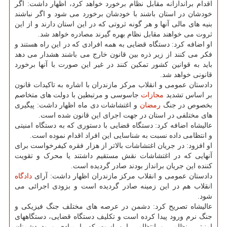
اقدام براندازانه مقابل نظام برخورد خواهد کرد، اظهار داشت: اگر
خودشان در استان باشند با خودشان برخورد می شود و اگر نباشند
بنیه های مالی آنها و هر گونه ثروتی که در این استان دارند و از این
ثروت می خواهند مقابل نظام بهره گیرند مصادره خواهد شد.
او اضافه کرد: دستگاه قضایی به همه افرادی که در این راه هستند و
فکر می کنند از زیر ذره بین قانون خارج می باشند هشدار می دهد
باید به قوانین کشور تمکین کنند در غیر این صورت با آنها برخورد
قانونی خواهد شد.
دادستان عمومی و انقلاب مرکز مازندران با اشاره به تاکیدات قانون
بر اساس تشدید
مجازات
جاسوسی و مرتبطین با دولت های متخاصم
بخصوص در جنگ
رمضان
و اغتشاشات دی ماه اظهار داشت: پیگیری
های مختلفی در استان در جهت اجرای این قانون شده است.
عالیشاه اضافه کرد: دستگاه قضایی با دستوری که به دستگاه امنیتی
و انتظامی داده نسبت به شناسایی این افراد اقدام نموده است.
او افزود: در جریان اغتشاشات بالاتر از هزار فقره کیفرخواست برای
آنهایی که در اغتشاشات نقش مستقیم داشتند یا محرک و تقویت
کننده این جریان برانداز بودند صادر گردیده است.
دادستان عمومی و انقلاب مرکز مازندران اظهار داشت: آرای
دادگاه
انقلاب هم در این زمینه صادر گردیده است و بزودی اجرائی می
شود.
عالیشاه تصریح کرد: دشمن در عرصه های مختلف جنگ فیزیکی و
جنگ نرم ورود پیدا کرده است و تکلیف دستگاه قضایی، دستگاههای
امنیتی، نظامی و انتظامی این است که با مبادی ورود دشمنان