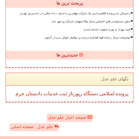
پربحث ترین ها
رسیدگی به پرونده کلاهبرداری یک شرکت مهاجرتی با حدود ۳۰۰ شاکی در دادسرای تهران
سفیر مسئولیت های اجتماعی مرکز وکلا میهمان خبرگزاری مهر شد
امید بهزاد و پوریا صفوت اعدام شدند
توضیحات مرکز رسانه قوه قضائیه درباره ی توقیف اموال سردار آزمون
جدیدترین ها
تگهای علم عدل
پرونده
اسلامی
دستگاه
رپورتاژ
ثبت
خدمات
دادستان
جرم
صفحه اخبار علم عدل
علم عدل : صفحه اصلی