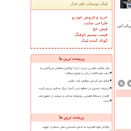
لینک دوستان علم عدل
خرید و فروش خودرو
طراحی سایت
تی داشته است اظهار داشت: ۳۷ نفر نیز در جریان این
فیش حج
قیمت بیسیم باوفنگ
کوتاه کننده لینک
پربیننده ترین ها
مگر مالکیت هم زن و مرد دارد؟ واکنش مخاطبان خبرآنلاین به
سلب حق مالکیت زنان بر موتورسیکلت
ویلای علی کریمی توقیف شد، عکس
ترتیبات امنیتی در منطقه غرب آسیا، دیگر به قبل برنمی گردد
اقتدار دستگاه قضایی، پشتوانه عدالت و صیانت از حقوق ملت
است
پربحث ترین ها
واکنش قوه قضاییه به ادعای شناسایی محل استقرار شهید