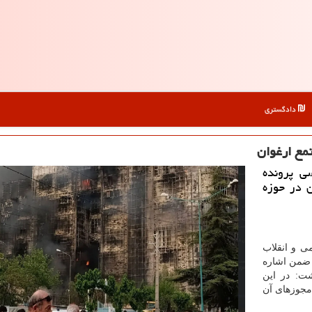
دادگستری
مع ارغوان
ی پرونده
ن در حوزه
 و انقلاب
 ضمن اشاره
شت: در این
مجوزهای آن