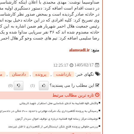
صداوسیما نوشت:
مهدی محمدی با اعلان اینکه کارشناسی 
در دست اقدام است اضافه کرد: دستور دستگیری اولیه م
در حادثه صادر گردیده است و بمحض صدور نظر کارشناسی،
وی تصریح کرد: کلیه افرادی که در این حادثه دخیل بوده ا
حادثه مصدوم شده اند که ۳۶ نفر سرپایی مداوا شده و یک نفر نیز به مرکز درمانی منتقل شده است.
رضا سلیمی اضافه کرد: تیم های جست وجو گر هلال احمر 
منبع:
alameadl.ir
1405/02/17
12:25:17
تگهای خبر:
بازداشت
,
پرونده
,
دادستان
,
مح
این مطلب را می پسندید؟
(0)
(1)
تازه ترین مطالب مرتبط
واکنش قوه قضاییه به ادعای شناسایی محل استقرار شهید لاریجانی
رسیدگی به پرونده کلاهبرداری یک شرکت مهاجرتی با حدود ۳۰۰ شاکی در دادسرای تهران
توضیحات مرکز رسانه قوه قضائیه درباره ی توقیف اموال سردار آزمون
بررسی حقوقی پرونده قلنج شکن اینستاگرامی از کلاهبرداری تا قتل غیرعمد