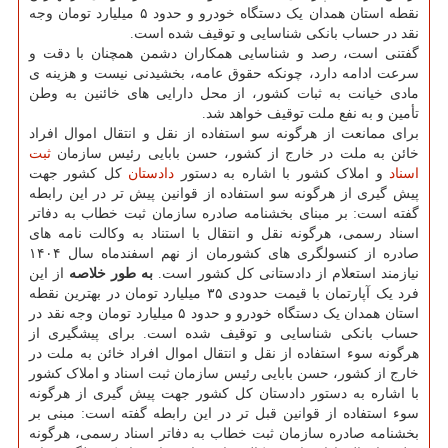
نقطه استان همدان یک دستگاه خودرو و حدود ۵ میلیارد تومان وجه
نقد در حساب بانکی شناسایی و توقیف شده است.
گفتنی است، رصد و شناسایی همکاران دشمن همچنان با دقت و
سرعت ادامه دارد، چونکه حقوق عامه، بخشیدنی نیست و هزینه ی
مادی خیانت به ثبات کشور، از محل دارایی های خائنین به وطن
تأمین و به نفع ملت توقیف خواهد شد.
برای ممانعت از هرگونه سو استفاده از نقل و انتقال اموال افراد
خائن به ملت در خارج از کشور، حسن بابایی رئیس سازمان
ثبت
اسناد
و املاک کشور با اشاره به دستور
دادستان
کل کشور جهت
پیش گیری از هرگونه سو استفاده از قوانین پیش تر در این رابطه
گفته است: بر مبنای بخشنامه صادره سازمان ثبت خطاب به دفاتر
اسناد رسمی، هرگونه نقل و انتقال با استناد به وکالت نامه های
صادره از کنسولگری های کشورمان از نهم اسفندماه سال ۱۴۰۴
نیازمند استعلام از دادستانی کل کشور است.
به طور خلاصه
از این
فرد یک آپارتمان با قیمت حدودی ۳۵ میلیارد تومان در بهترین نقطه
استان همدان یک دستگاه خودرو و حدود ۵ میلیارد تومان وجه نقد در
حساب بانکی شناسایی و توقیف شده است. برای پیشگیری از
هرگونه سوء استفاده از نقل و انتقال اموال افراد خائن به ملت در
خارج از کشور، حسن بابایی رئیس سازمان ثبت اسناد و املاک کشور
با اشاره به دستور دادستان کل کشور جهت پیش گیری از هرگونه
سوء استفاده از قوانین قبل تر در این رابطه گفته است: مبنی بر
بخشنامه صادره سازمان ثبت خطاب به دفاتر اسناد رسمی، هرگونه