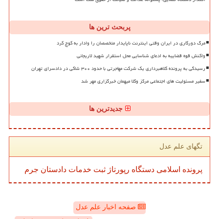
پربحث ترین ها
مرگ دورکاری در ایران وقتی اینترنت ناپایدار متخصصان را وادار به کوچ کرد
واکنش قوه قضاییه به ادعای شناسایی محل استقرار شهید لاریجانی
رسیدگی به پرونده کلاهبرداری یک شرکت مهاجرتی با حدود ۳۰۰ شاکی در دادسرای تهران
سفیر مسئولیت های اجتماعی مرکز وکلا میهمان خبرگزاری مهر شد
جدیدترین ها
تگهای علم عدل
پرونده
اسلامی
دستگاه
رپورتاژ
ثبت
خدمات
دادستان
جرم
صفحه اخبار علم عدل