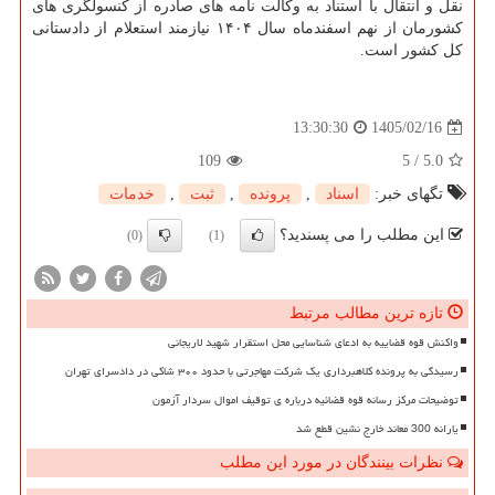
نقل و انتقال با استناد به وکالت نامه های صادره از کنسولگری های
کشورمان از نهم اسفندماه سال ۱۴۰۴ نیازمند استعلام از دادستانی
کل کشور است.
1405/02/16
13:30:30
109
5
/
5.0
تگهای خبر:
اسناد
,
پرونده
,
ثبت
,
خدمات
این مطلب را می پسندید؟
(0)
(1)
تازه ترین مطالب مرتبط
واکنش قوه قضاییه به ادعای شناسایی محل استقرار شهید لاریجانی
رسیدگی به پرونده کلاهبرداری یک شرکت مهاجرتی با حدود ۳۰۰ شاکی در دادسرای تهران
توضیحات مرکز رسانه قوه قضائیه درباره ی توقیف اموال سردار آزمون
یارانه 300 معاند خارج نشین قطع شد
نظرات بینندگان در مورد این مطلب