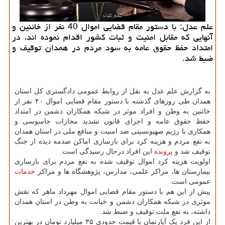
علم عدل: با دستور مقام قضایی اموال 40 نفر از خائنین و
آنهایی که مقابل امنیت و ثبات کشور اقدام نموده اند، در
امتداد حفظ حقوق عامه به سود مردم در همدان توقیف و
ضبط شد.
به گزارش علم عدل به نقل از روابط عمومی دادگستری کل استان
همدان طی روزهای گذشته با دستور مقام قضایی اموال ۴۰ نفر از
خائنین به وطن و افراد موثر در شبکه همکاران دشمن در امتداد
حفظ حقوق عامه و اجرای قانون تشدید مجازات جاسوسی و
همکاری با رژیم صهیونسیتی ضد امنیت و منافع ملی در استان همدان
به نفع مردم و هزینه کرد برای بازسازی اماکن صدمه دیده از جنگ
توقیف شد و
پرونده
این افراد درحال رسیدگی است.
اولویت هزینه کرد اموال توقیف شده به نفع مردم برای بازسازی
بیمارستان ها، مراکز علمی، مدارس، پژوهشگاه ها و مراکز
خدمات
عمومی است.
پیش از این هم با دستور مقام قضایی اموال مهرداد ماهر که نقش
موثری در شبکه همکاران دشمن و خیانت به وطن در استان همدان
داشته، به نفع ملت توقیف و ضبط شد.
از این فرد یک آپارتمان با قیمت حدودی ۳۵ میلیارد تومان در بهترین