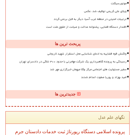
موتورسیکلت
ویلای علی کریمی توقیف شد، عکس
ترتیبات امنیتی در منطقه غرب آسیا، دیگر به قبل برنمی گردد
اقتدار دستگاه قضایی، پشتوانه عدالت و صیانت از حقوق ملت است
پربحث ترین ها
واکنش قوه قضاییه به ادعای شناسایی محل استقرار شهید لاریجانی
رسیدگی به پرونده کلاهبرداری یک شرکت مهاجرتی با حدود ۳۰۰ شاکی در دادسرای تهران
سفیر مسئولیت های اجتماعی مرکز وکلا میهمان خبرگزاری مهر شد
امید بهزاد و پوریا صفوت اعدام شدند
جدیدترین ها
تگهای علم عدل
پرونده
اسلامی
دستگاه
رپورتاژ
ثبت
خدمات
دادستان
جرم