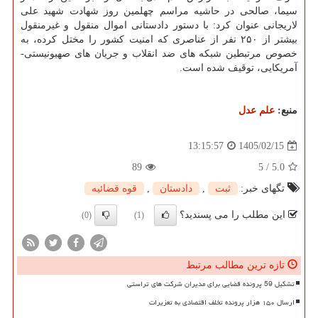
سیما، صالحی در حاشیه مراسم چهلمین روز شهادت شهید علی
لاریجانی عنوان کرد: با دستور دادستانی اموال منقول و غیرمنقول
بیشتر از ۲۵۰ نفر از عناصری که امنیت کشور را مختل کرده، به
خصوص مرتبطین شبکه های ضد انقلاب و جریان های صهیونیستی-
آمریکایی، توقیف شده است.
منبع:
علم عدل
1405/02/15
13:15:57
89
5
/
5.0
تگهای خبر:
ثبت
,
دادستان
,
قوه قضائیه
این مطلب را می پسندید؟
(0)
(1)
تازه ترین مطالب مرتبط
تشکیل 59 پرونده قضایی برای مدیران شرکت های تراستی
ارسال ۱۵۰ هزار پرونده تخلف اقتصادی به تعزیرات