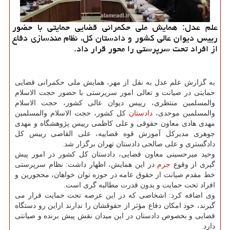
علم عدل: همایش ملی حکمرانی قضایی حمایتی با حضور
رییس دیوان عالی کشور و دادستان کل، نظام مندسازی دفاع
از افراد تحت سرپرستی را محور قرار داد.
به گزارش علم عدل به نقل از مهر، همایش ملی حکمرانی قضایی
حمایتی در صیانت و تعالی امور سرپرستی با حضور حجت الاسلام
والمسلمین منتظری، رییس دیوان عالی کشور، حجت الاسلام
والمسلمین موحدی،
دادستان
کل کشور، حجت الاسلام والمسلمین
مهدی هادی معاون حقوقی و علی کاظمی رییس پژوهشگاه و مهدی
جوهری مدیرکل آموزش قوه قضاییه، علی القاصی رییس کل
دادگستری و علی صالحی دادستان تهران برگزار شد.
وحید میرحسینی معاون قضایی، دادستان کل کشور در امور پیش
گیری از وقوع
جرم
در این همایش، اظهار داشت: نظام سرپرستی
خط مقدم صیانت از حقوق عامه در حوزه توان خواهان، محجورین و
افراد تحت حمایت و بدون قدرت مطالبه گری است.
وی اضافه کرد: اشخاصی که در این عرصه تحت حمایت قرار می
گیرند، خود امکان دفاع مؤثر از حقوقشان را ندارند ازاین رو دستگاه
قضایی و بخصوص دادستان در این میدان نقش پیش برنده و صیانتی
دارد.