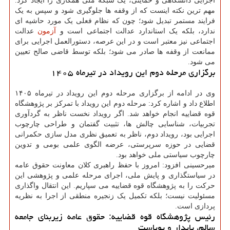
اجرایی دانشگاهی و حمایتی، یک شبکه ملی همکاری را ایجاد کرد.
مهم ترین نکته اینست که از وقفه ها جلوگیری شود و سپس به یک
فرایند مستمر تبدیل شود؛ چون که نظام فعلی یک مورد حاشیه ای
ندارد، بلکه یک استاندارد عدالت اجتماعی است و
آزمون
عدالت
اجتماعی نیز معتبر است و در این عرصه، دستورالعمل اجرایی برای
ممانعت از وقفه ها صادر می شود؛ بلکه توسط قاضی صالح تعیین
می شود.
برگزاری مرحله دوم این رویداد در تیرماه ۱۴۰۵
وی در ادامه از برگزاری مرحله دوم این رویداد در تیرماه ۱۴۰۵
اطلاع داد و اشاره کرد: مرحله دوم این رویداد با تمرکز بر پژوهشگاه
قوه قضاییه انجام خواهد شد. اگر رویداد نخست ناظر به گردآوری
تجربیات، شناسایی چالش ها، تثبیت گفتمان و طراحی چارچوب
اجرایی بود، رویداد دوم، ناظر به تعمیق نظری مدل سازی حکمرانی
قضایی در حوزه سرپرستی، عرضه الگوی علمی بومی و تدوین
چارچوب سیاستی ملی خواهد بود.
میرحسینی افزود: امروز با حفظ راهبری کلان معاونت حقوق عامه
در سیاستگذاری و پایش ملی، اجرای مرحله علمی و پژوهشی این
حرکت را به پژوهشگاه قوه قضاییه می سپاریم. این انتقال واگذاری
مسئولیت نیست؛ بلکه تکمیل یک زنجیره منطقی از اجرا به نظریه
پردازی است.
رئیس پژوهشگاه قوه قضاییه: حقوق عامه زیربنای جامعه
سالم، پایدار و پویاست