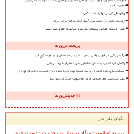
مگر مالکیت هم زن و مرد دارد؟ واکنش مخاطبان خبرآنلاین به سلب حق مالکیت زنان بر
موتورسیکلت
ویلای علی کریمی توقیف شد، عکس
ترتیبات امنیتی در منطقه غرب آسیا، دیگر به قبل برنمی گردد
اقتدار دستگاه قضایی، پشتوانه عدالت و صیانت از حقوق ملت است
پربحث ترین ها
مرگ دورکاری در ایران وقتی اینترنت ناپایدار متخصصان را وادار به کوچ کرد
واکنش قوه قضاییه به ادعای شناسایی محل استقرار شهید لاریجانی
رسیدگی به پرونده کلاهبرداری یک شرکت مهاجرتی با حدود ۳۰۰ شاکی در دادسرای تهران
سفیر مسئولیت های اجتماعی مرکز وکلا میهمان خبرگزاری مهر شد
جدیدترین ها
تگهای علم عدل
پرونده
اسلامی
دستگاه
رپورتاژ
ثبت
خدمات
دادستان
جرم