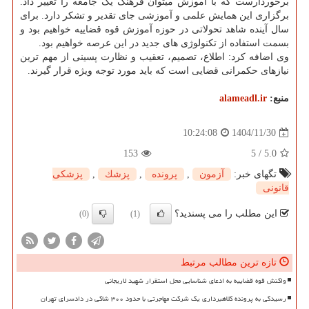
برخوردارست که با آموزش میتوان فرهنگ یک جامعه را تغییر داد.
برگزاری این همایش علمی و آموزشی جای تقدیر و تشکر دارد. برای
سال آینده شاهد تحولاتی در حوزه آموزش قوه قضاییه خواهیم بود و
بسمت استفاده از تکنولوژی های جدید در این عرصه خواهیم بود.
وی اضافه کرد: اطلاع، تصمیم، تعقیب و نظارت پسینی از مهم ترین
نیازهای حکمرانی قضایی است که باید مورد توجه ویژه قرار گیرند.
منبع:
alameadl.ir
1404/11/30
10:24:08
153
5
/
5.0
تگهای خبر:
آزمون
,
پرونده
,
پزشك
,
پزشكی
قانونی
این مطلب را می پسندید؟
(0)
(1)
تازه ترین مطالب مرتبط
واکنش قوه قضاییه به ادعای شناسایی محل استقرار شهید لاریجانی
رسیدگی به پرونده کلاهبرداری یک شرکت مهاجرتی با حدود ۳۰۰ شاکی در دادسرای تهران