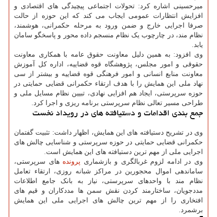
میرحسینی اشاره کرد: تحولات اجتماعی پیچیدگی های اقتصادی و
افزایش انتظارات عمومی ایجاب می کند که این حوزه از حالت
صرفا اجرایی خارج و ضمن ورود به مرحله حکمرانی، هوشمند،
نظام مند، در چارچوب یک نظام منسجم داده محور و پاسخگو سامان
یابد.
وی افزود: به همین دلیل معاونت حقوق عامه با همکاری معاونت
حقوقی و امور مجلس، پژوهشگاه قوه قضاییه، اداره کل آموزش
معاونت منابع انسانی و امور فرهنگی قوه قضاییه و بیشتر از سی
نهاد ملی این همایش را با هدف ارتقاء حکمرانی قضایی حمایتی در
حوزه سرپرستی، ایجاد هم افزایی نهادی، تبیین نظام مسایل ملی و
طراحی مسیر تعالی نظام سرپرستی برنامه ریزی و اجرا کرد.
جمع بندی اقدامات و دستیافته های در رویداد نخست
وی در تشریح دستیافته های این همایش، اظهار داشت: تثبیت گفتمان
حکمرانی قضایی حمایتی در حوزه سرپرستی و شناسایی چالش های
اجرایی ملی از مهم ترین دستیافته های این همایش است.
وی در ادامه لزوم غربالگری و بازشماری
پرونده
های سرپرستی،
ساماندهی اموال محجورین در مراکز شبانه روزی، ارتقاء تعامل
نظام مند با واحدهای سرپرستی، نیاز به بانک جامع اطلاعات
مددجویان، ساختارمند کردن نقش سمن ها مددکاران و قیم های
افتخاری را از مهم ترین چالش های اجرایی ملی این همایش
برشمرد.