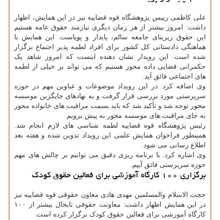
علی کاظمی رییس پژوهشگاه قوه قضاییه نیز در این همایش، اظهار
داشت: امروز بیشتر از هر زمان دیگری نیازمند حقوق عامه هستیم
این حقوق زیربنای جامعه سالم، پایدار و پویاست. این همایش با
هماهنگی دادستانی کل کشور برای افراد لطمه پذیر اجتماع برگزار
شده است. این رویدار نشان دهنده اینست که امروز شاهد یک
حکمرانی قضایی داده محور هستیم که می تواند بر خیلی از لطمه
های اجتماعی فائق آید.
وی اضافه کرد: در این رویداد موضوعات و عناوین مهم در حوزه
سرپرستی مورد بررسی قرار گرفت و به نهادهای جایگزین موسسه
محور توجه شد و تأکید شد که باید بسمت مراقبت های خانواده محور
به جای مراقبت های موسسه محور به پیش برویم.
رئیس پژوهشگاه قوه قضاییه لطمه شناسی های لازم انجام شد.
همینطور فراخوان همایش علمی این رویداد تدوین شده و هفته بعد
اطلاع رسانی می شود.
وی اشاره کرد: با برنامه ریزی دقیق می توانیم بر چالش های مهم
حوزه سرپرستی فائق آییم.
برگزاری ۱۰۰ کارگاه آموزشی برای فعالین حقوق کودک
حجت الاسلام والمسلمین مهدی هادی معاون حقوقی قوه قضاییه نیز
در این همایش اظهار داشت: معاونت حقوقی تابحال بیشتر از ۱۰۰
کارگاه آموزشی برای فعالین حقوق کودک برگزار کرده است.