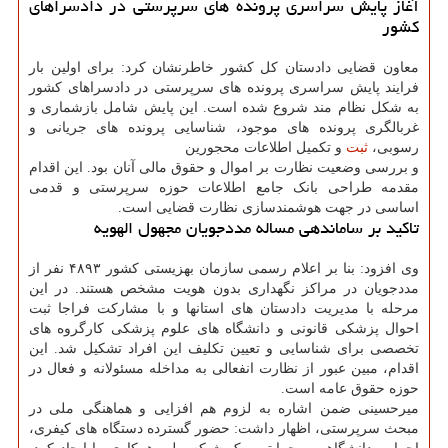
آغاز پایش سراسری پرونده های سرپرستی در دادسراهای
کشور
معاون قضایی دادستان کل کشور خاطرنشان کرد: برای اولین بار
فرایند پایش سراسری پرونده های سرپرستی در دادسراهای کشور
به شکل نظام مند شروع شده است. این پایش شامل بازشماری و
غربالگری پرونده های موجود، شناسایی پرونده های جریانی و
رسوبی،
ثبت
و تکمیل اطلاعات محجورین
و بررسی وضعیت نظارت بر اموال و حقوق مالی آنان بود. این اقدام
مقدمه طراحی بانک جامع اطلاعات حوزه سرپرستی و قدمی
اساسی در جهت هوشمندسازی نظارت قضایی است.
تاکید بر ساماندهی مساله مددجویان مجهول الهویه
وی افزود: بنا بر اعلام رسمی سازمان بهزیستی کشور ۴۸۹۳ نفر از
مددجویان در مراکز نگهداری بدون هویت مشخص هستند. در این
مرحله با مدیریت دادستان های استانها و با مشارکت فراجا ثبت
احوال پزشکی قانونی و دانشگاه های علوم پزشکی کارگروه های
تخصصی برای شناسایی و تعیین تکلیف این افراد تشکیل شد. این
اقدام، مبین عبور از نظارت انفعالی به مداخله مسئولانه و فعال در
حوزه حقوق عامه است.
میرحسینی ضمن اشاره به لزوم هم افزایی و هماهنگی ملی در
مبحث سرپرستی، اظهار داشت: حضور گسترده دستگاه های کیفری،