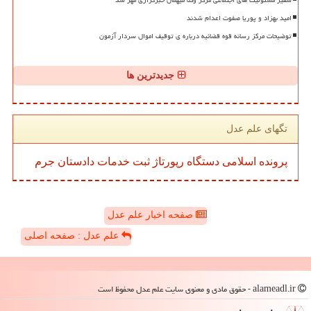
سفیر مسئولیت های اجتماعی مرکز وکلا میهمان خبرگزاری مهر شد
امید بهزاد و پوریا صفوت اعدام شدند
توضیحات مرکز رسانه قوه قضائیه درباره ی توقیف اموال سردار آزمون
جدیدترین ها
تگهای علم عدل
پرونده
اسلامی
دستگاه
رپورتاژ
ثبت
خدمات
دادستان
جرم
صفحه اخبار علم عدل
علم عدل : صفحه اصلی
alameadl.ir - حقوق مادی و معنوی سایت علم عدل محفوظ است