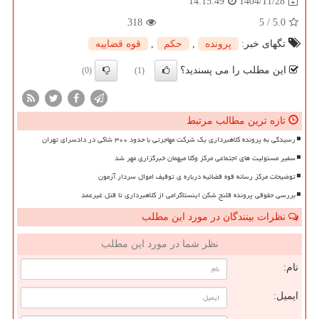
1404/11/28
14:15:49
318
5
/
5.0
تگهای خبر:
پرونده
,
حكم
,
قوه قضاییه
این مطلب را می پسندید؟
(0)
(1)
تازه ترین مطالب مرتبط
رسیدگی به پرونده کلاهبرداری یک شرکت مهاجرتی با حدود ۳۰۰ شاکی در دادسرای تهران
سفیر مسئولیت های اجتماعی مرکز وکلا میهمان خبرگزاری مهر شد
توضیحات مرکز رسانه قوه قضائیه درباره ی توقیف اموال سردار آزمون
بررسی حقوقی پرونده قلنج شکن اینستاگرامی از کلاهبرداری تا قتل غیرعمد
نظرات بینندگان در مورد این مطلب
نظر شما در مورد این مطلب
نام:
ایمیل: