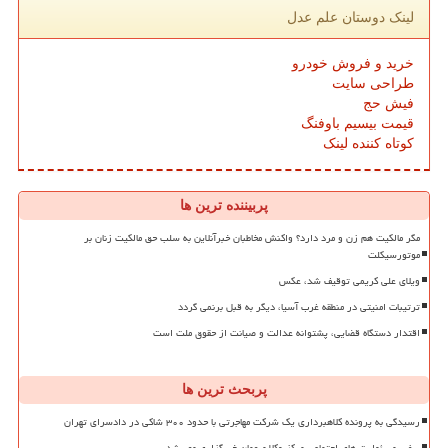
لینک دوستان علم عدل
خرید و فروش خودرو
طراحی سایت
فیش حج
قیمت بیسیم باوفنگ
کوتاه کننده لینک
پربیننده ترین ها
مگر مالکیت هم زن و مرد دارد؟ واکنش مخاطبان خبرآنلاین به سلب حق مالکیت زنان بر
موتورسیکلت
ویلای علی کریمی توقیف شد، عکس
ترتیبات امنیتی در منطقه غرب آسیا، دیگر به قبل برنمی گردد
اقتدار دستگاه قضایی، پشتوانه عدالت و صیانت از حقوق ملت است
پربحث ترین ها
رسیدگی به پرونده کلاهبرداری یک شرکت مهاجرتی با حدود ۳۰۰ شاکی در دادسرای تهران