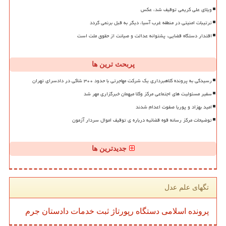
ویلای علی کریمی توقیف شد، عکس
ترتیبات امنیتی در منطقه غرب آسیا، دیگر به قبل برنمی گردد
اقتدار دستگاه قضایی، پشتوانه عدالت و صیانت از حقوق ملت است
پربحث ترین ها
رسیدگی به پرونده کلاهبرداری یک شرکت مهاجرتی با حدود ۳۰۰ شاکی در دادسرای تهران
سفیر مسئولیت های اجتماعی مرکز وکلا میهمان خبرگزاری مهر شد
امید بهزاد و پوریا صفوت اعدام شدند
توضیحات مرکز رسانه قوه قضائیه درباره ی توقیف اموال سردار آزمون
جدیدترین ها
تگهای علم عدل
پرونده
اسلامی
دستگاه
رپورتاژ
ثبت
خدمات
دادستان
جرم