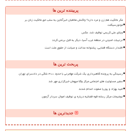
پربیننده ترین ها
مگر مالکیت هم زن و مرد دارد؟ واکنش مخاطبان خبرآنلاین به سلب حق مالکیت زنان بر
موتورسیکلت
ویلای علی کریمی توقیف شد، عکس
ترتیبات امنیتی در منطقه غرب آسیا، دیگر به قبل برنمی گردد
اقتدار دستگاه قضایی، پشتوانه عدالت و صیانت از حقوق ملت است
پربحث ترین ها
رسیدگی به پرونده کلاهبرداری یک شرکت مهاجرتی با حدود ۳۰۰ شاکی در دادسرای تهران
سفیر مسئولیت های اجتماعی مرکز وکلا میهمان خبرگزاری مهر شد
امید بهزاد و پوریا صفوت اعدام شدند
توضیحات مرکز رسانه قوه قضائیه درباره ی توقیف اموال سردار آزمون
جدیدترین ها