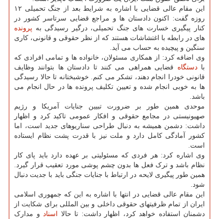
این مقام عالی قضایی با اشاره به شرایط بعد از جنگ تحمیلی ۱۲
روزه گفت: اکنون دادستان ها و مراجع قضایی سرتاسر کشور در
کنار پیگیری خسارت های جنگ تحمیلی، درگیر رسیدگی به
پرونده
های در رابطه با اغتشاشات هستند که از نظر حقوقی و قانونی، کاری
سنگین و پیچیده به حساب می آید.
وی اضافه کرد: از همکاری مسئولان، خانواده ها و تمامی افرادی که
با
دستگاه
قضایی همراهی می کنند تا دادستان ها بتوانند وظایف
قانونی خودرا انجام دهند، تشکر می کنم. خوشبختانه تا حالا رسیدگی
ها به خوبی انجام شده و تعیین تکلیف پرونده ها در حال انجام می
باشد.
موحدی همین طور بر ضرورت تبیین جنایات آمریکا و رژیم
صهیونیستی در مجامع حقوقی و افکار عمومی تاکید کرد و اظهار
داشت: دشمن همیشه به دنبال طراحی سناریوهای جدید است، اما
کشور آمادگی کامل دارد و ملت نیز با قدرت پشت نظام ایستاده
است.
وی اشاره کرد: هر فردی که مسئولیتی بر عهده دارد باید پای کار
نظام باشد و ترک فعل ها بدون چشم پوشی مورد تعقیب قرار گیرد.
همین طور پیگیری لایحه در ارتباط با جنایات جنگی باید با جدیت دنبال
شود.
این مقام عالی قضایی در انتها با اشاره به این که جمهوری اسلامی
ایران از تمام ظرفیتهای حقوقی داخلی و بین المللی برای شکایت از
دشمنان استفاده خواهد کرد، اظهار داشت: تا حالا
اسناد
و مدارک