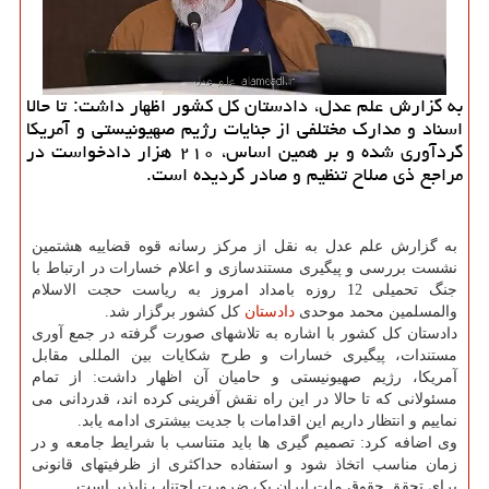
به گزارش علم عدل، دادستان کل کشور اظهار داشت: تا حالا
اسناد و مدارک مختلفی از جنایات رژیم صهیونیستی و آمریکا
گردآوری شده و بر همین اساس، ۲۱۰ هزار دادخواست در
مراجع ذی صلاح تنظیم و صادر گردیده است.
به گزارش علم عدل به نقل از مرکز رسانه قوه قضاییه هشتمین
نشست بررسی و پیگیری مستندسازی و اعلام خسارات در ارتباط با
جنگ تحمیلی 12 روزه بامداد امروز به ریاست حجت الاسلام
والمسلمین محمد موحدی
دادستان
کل کشور برگزار شد.
دادستان کل کشور با اشاره به تلاشهای صورت گرفته در جمع آوری
مستندات، پیگیری خسارات و طرح شکایات بین المللی مقابل
آمریکا، رژیم صهیونیستی و حامیان آن اظهار داشت: از تمام
مسئولانی که تا حالا در این راه نقش آفرینی کرده اند، قدردانی می
نماییم و انتظار داریم این اقدامات با جدیت بیشتری ادامه یابد.
وی اضافه کرد: تصمیم گیری ها باید متناسب با شرایط جامعه و در
زمان مناسب اتخاذ شود و استفاده حداکثری از ظرفیتهای قانونی
برای تحقق حقوق ملت ایران یک ضرورت اجتناب ناپذیر است.