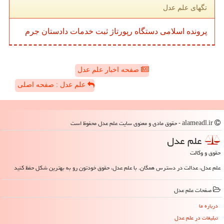
تگهای علم عدل
پرونده
اسلامی
دستگاه
رپورتاژ
ثبت
خدمات
دادستان
جرم
صفحه اخبار علم عدل
علم عدل : صفحه اصلی
alameadl.ir - حقوق مادی و معنوی سایت علم عدل محفوظ است
علم عدل
حقوق و وکالت
علم عدل، عدالت در دسترس همگان. با علم عدل، حقوق خودتون رو به بهترین شکل حفظ کنید
صفحات علم عدل
درباره ما
تبلیغات در علم عدل