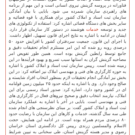
فناورانه در پروسه گزینش نیروی انسانی است و این مهم از برنامه
های راهبردی سازمان شمرده می شود. بابایی با بیان آمادگی
سازمان ثبت اسناد و املاک کشور برای همکاری با قوه قضائیه و
سایر بخش های دستگاه قضائی اشاره کرد: استفاده از تکنولوژی های
جدید و توسعه
خدمات
هوشمند در دستور کار سازمان قرار دارد.
ایشان در ادامه با اشاره به نتایج اجرای قانون تسهیل، اظهار داشت:
با اجرای این قانون، جمعیت سردفتران کشور با افزایش حدود ۵۰
درصدی روبه رو شده که این امر مستلزم انجام تحقیقات دقیق و
جامع توسط رابطین گزینش بوده است. همین طور تفویض امر
مصاحبه گزینش گران به استانها سبب تسریع و بهبود فرآیندها در این
زمینه شده است. رییس سازمان ثبت اسناد و املاک کشور با اشاره
به حوزه کارگزاری های فنی و مهندسی املاک نیز اضافه کرد: در این
بخش نیز آمادگی انجام تحقیقات لازم بمنظور انتخاب افراد شایسته و
صالح وجود دارد. وی با اشاره به اینکه حدود ۲۵ میلیون زمین قولنامه
ای در کشور وجود دارد، اشاره کرد: صدور اسناد رسمی برای این
املاک، نیازمند انتخاب دقیق و صحیح نیروهای فعال در کارگزاری های
فنی و مهندسی است. بابایی در آخر با اشاره به عملکرد سازمان
ثبت اسناد و املاک کشور گفت: بر مبنای نظرسنجی های انجام شده
طی سه سال گذشته، خدمات و کارهای این سازمان با رضایت حدود
۸۰ درصدی مردم همراه بوده است. در ادامه این همایش، حجت
الاسلام والمسلمین زرندی رییس کل دادگستری استان خراسان
رضوی و مدیر هسته گزینش استان، طی سخنانی به تبیین شرایط