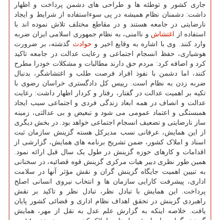
جاری کشور و توطئه ها و طراحی های دشمن پرداخت و اظهار
داشت: دشمنان نظام همیشه در پی سوءاستفاده از شرایط و ایجاد
نارضایتی در جامعه هستند و در مقاطع مختلف تلاش نموده اند با
استفاده از
اغتشاش
و ناامنی، به نظام جمهوری اسلامی ایران ضربه
وارد کنند. وی با اشاره به وقایع اخیر و
حوادث
گذشته، بر ضرورت
هوشیاری، حفظ انسجام اجتماعی و رعایت عدالت در جامعه تاکید
کرد و اضافه کرد: مردم حق دارند مطالبات و مشکلات خودرا مطرح
کنند، اما دشمن با نفوذ افراد فرصت طلب و اغتشاشگر، بدنبال
ضربه زدن به نظام است. رییس کل دادگستری خراسان رضوی با
تکیه بر اهمیت عدالت در گفتار، رفتار و کردار اظهار داشت: رعایت
عدالت و انصاف در همه ابعاد زندگی فردی و اجتماعی سبب ایجاد
همبستگی و اعتماد عمومی می شود و تبعیض و بی عدالتی، زمینه
ساز نارضایتی و تضعیف انسجام اجتماعی خواهد بود. در بخش دیگری
از این همایش، عرفانی نسب مدیرکل هسته گزینش سازمان ثبت
اسناد و املاک کشور، ضمن تشریح برنامه های همایش، گزارشی از
اقدامات و کارهای حوزه گزینش در طول یک سال قبل ارائه نمود.
همین طور نظری دبیر هیات مرکزی گزینش قوه قضائیه، در سخنانی
به تبیین اهمیت جایگاه گزینش گران و نقش مؤثر آنها در سلامت
اداری، پیشرفت کارایی سازمان ها و انتخاب نیروی انسانی اصلح
پرداخت. این همایش با تبادل نظر، تبادل نظر و تاکید بر نقش
راهبردی گزینش در تحقق اهداف نظام اداری و قضائی کشور پایان
یافت. خلاصه اینکه به گزارش علم عدل به نقل از مهر، همایش