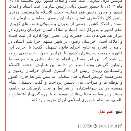
گزینش گران سازمان ثبت اسناد و املاک کشور، روز پنجشنبه ۱۸ دی
ماه ۱۴۰۴، با حضور حسن بابایی رئیس سازمان ثبت اسناد و املاک
کشور و معاون رئیس قوه قضاییه، حجت الاسلام والمسلمین زرندی
رئیس کل دادگستری استان خراسان رضوی، معاونان سازمان ثبت
اسناد و املاک کشور، جمعی از مدیران و مسؤلان هسته های گزینش
تمام کشور و مدیرکل ثبت اسناد و املاک استان خراسان رضوی، در
مرکز همایش های ملی حضرت ولی عصر (عج) اداره کل ثبت اسناد
و املاک استان خراسان رضوی در شهر مشهد اجرا شد. ایشان در
ادامه با اشاره به نتایج اجرای قانون تسهیل، گفت: با اجرای این
قانون، جمعیت سردفتران کشور با افزایش حدود ۵۰ درصدی رو به
رو شده که این امر مستلزم انجام تحقیقات دقیق و جامع توسط
رابطین گزینش بوده است. در ادامه این همایش، حجت الاسلام
والمسلمین زرندی رئیس کل دادگستری استان خراسان رضوی و
مدیر هسته گزینش استان، طی سخنانی به تبیین شرایط جاری کشور
و توطئه ها و طراحی های دشمن پرداخت و گفت: دشمنان نظام
همیشه در پی سوءاستفاده از شرایط و ایجاد نارضایتی در جامعه
هستند و در مقاطع مختلف تلاش نموده اند با بهره گیری از اغتشاش و
ناامنی، به نظام جمهوری اسلامی ایران ضربه وارد کنند.
منبع:
علم عدل
1404/10/18
15:37:50