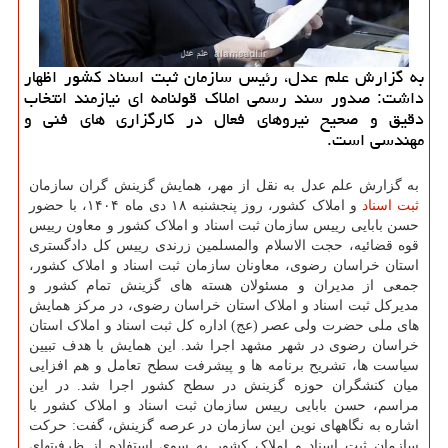
به گزارش علم عدل، رئیس سازمان ثبت اسناد کشور اظهار
داشت: صدور سند رسمی املاک قولنامه ای نیازمند انتخاب
دقیق و صحیح نیروهای فعال در کارگزاری های فنی و
مهندسی است.
به گزارش علم عدل به نقل از مهر، همایش گزینش گران سازمان
ثبت
اسناد
و املاک کشور، روز پنجشنبه ۱۸ دی ماه ۱۴۰۴، با حضور
حسن بابایی رییس سازمان ثبت اسناد و املاک کشور و معاون رییس
قوه قضائیه، حجت الاسلام والمسلمین زرندی رییس کل دادگستری
استان خراسان رضوی، معاونان سازمان ثبت اسناد و املاک کشور،
جمعی از مدیران و مسئولان هسته های گزینش تمام کشور و
مدیرکل ثبت اسناد و املاک استان خراسان رضوی، در مرکز همایش
های ملی حضرت ولی عصر (عج) اداره کل ثبت اسناد و املاک استان
خراسان رضوی در شهر مشهد اجرا شد. این همایش با هدف تبیین
سیاست ها، تشریح برنامه ها و پیشرفت سطح تعامل و هم افزایی
میان کنشگران حوزه گزینش در سطح کشور اجرا شد. در این
مراسم، حسن بابایی رییس سازمان ثبت اسناد و املاک کشور با
اشاره به نگاههای نوین این سازمان در عرصه گزینش، گفت: حرکت
سازمان ثبت اسناد و املاک کشور به سوی استفاده از ظرفیتهای