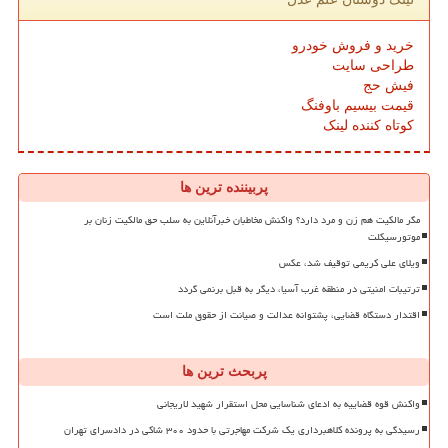
خرید و فروش خودرو
طراحی سایت
فیش حج
قیمت بیسیم باوفنگ
کوتاه کننده لینک
پربیننده ترین ها
مگر مالکیت هم زن و مرد دارد؟ واکنش مخاطبان خبرآنلاین به سلب حق مالکیت زنان بر
موتورسیکلت
ویلای علی کریمی توقیف شد، عکس
ترتیبات امنیتی در منطقه غرب آسیا، دیگر به قبل برنمی گردد
اقتدار دستگاه قضایی، پشتوانه عدالت و صیانت از حقوق ملت است
پربحث ترین ها
واکنش قوه قضاییه به ادعای شناسایی محل استقرار شهید لاریجانی
رسیدگی به پرونده کلاهبرداری یک شرکت مهاجرتی با حدود ۳۰۰ شاکی در دادسرای تهران