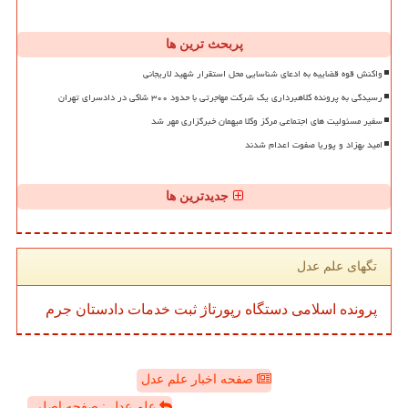
پربحث ترین ها
واکنش قوه قضاییه به ادعای شناسایی محل استقرار شهید لاریجانی
رسیدگی به پرونده کلاهبرداری یک شرکت مهاجرتی با حدود ۳۰۰ شاکی در دادسرای تهران
سفیر مسئولیت های اجتماعی مرکز وکلا میهمان خبرگزاری مهر شد
امید بهزاد و پوریا صفوت اعدام شدند
جدیدترین ها
تگهای علم عدل
پرونده
اسلامی
دستگاه
رپورتاژ
ثبت
خدمات
دادستان
جرم
صفحه اخبار علم عدل
علم عدل : صفحه اصلی