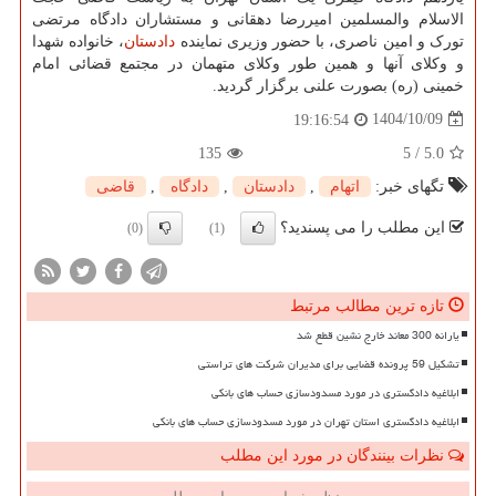
الاسلام والمسلمین امیررضا دهقانی و مستشاران دادگاه مرتضی
تورک و امین ناصری، با حضور وزیری نماینده
دادستان
، خانواده شهدا
و وکلای آنها و همین طور وکلای متهمان در مجتمع قضائی امام
خمینی (ره) بصورت علنی برگزار گردید.
1404/10/09
19:16:54
135
5
/
5.0
تگهای خبر:
اتهام
,
دادستان
,
دادگاه
,
قاضی
این مطلب را می پسندید؟
(0)
(1)
تازه ترین مطالب مرتبط
یارانه 300 معاند خارج نشین قطع شد
تشکیل 59 پرونده قضایی برای مدیران شرکت های تراستی
ابلاغیه دادگستری در مورد مسدودسازی حساب های بانکی
ابلاغیه دادگستری استان تهران در مورد مسدودسازی حساب های بانکی
نظرات بینندگان در مورد این مطلب