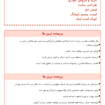
خرید و فروش خودرو
طراحی سایت
فیش حج
قیمت بیسیم باوفنگ
کوتاه کننده لینک
پربیننده ترین ها
مگر مالکیت هم زن و مرد دارد؟ واکنش مخاطبان خبرآنلاین به سلب حق مالکیت زنان بر
موتورسیکلت
ویلای علی کریمی توقیف شد، عکس
ترتیبات امنیتی در منطقه غرب آسیا، دیگر به قبل برنمی گردد
اقتدار دستگاه قضایی، پشتوانه عدالت و صیانت از حقوق ملت است
پربحث ترین ها
رسیدگی به پرونده کلاهبرداری یک شرکت مهاجرتی با حدود ۳۰۰ شاکی در دادسرای تهران
سفیر مسئولیت های اجتماعی مرکز وکلا میهمان خبرگزاری مهر شد
امید بهزاد و پوریا صفوت اعدام شدند
توضیحات مرکز رسانه قوه قضائیه درباره ی توقیف اموال سردار آزمون