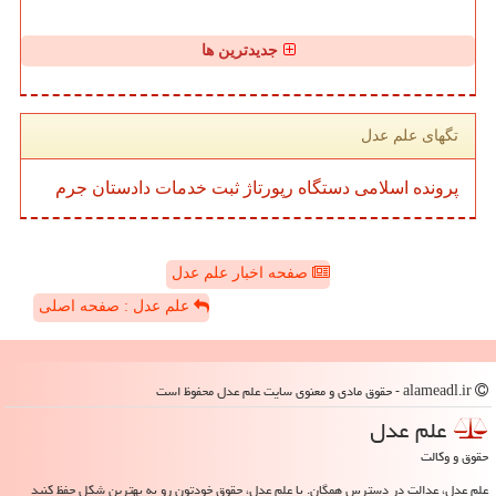
جدیدترین ها
تگهای علم عدل
پرونده
اسلامی
دستگاه
رپورتاژ
ثبت
خدمات
دادستان
جرم
صفحه اخبار علم عدل
علم عدل : صفحه اصلی
alameadl.ir - حقوق مادی و معنوی سایت علم عدل محفوظ است
علم عدل
حقوق و وکالت
علم عدل، عدالت در دسترس همگان. با علم عدل، حقوق خودتون رو به بهترین شکل حفظ کنید