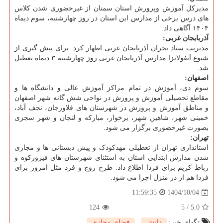
مدیرکل آموزش وپرورش استان سمنان از غیرحضوری شدن کلاس
های درس برخی از مدارس این استان در روز چهارشنبه، سوم دیماه
۱۴۰۴ آگاهی داد.
آذربایجان غربی:
مدیریت ستاد بحران آذربایجان غربی اظهار کرد: برای پیش گیری از
شیوع آنفولانزا مدارس آذربایجان غربی روز چهارشنبه ۳ دیماه تعطیل
شد.
اصفهان:
سوم دی، آموزش در تمام مراکز آموزش عالی و دانشگاه ها و
مقاطع تحصیلی آموزش و پرورش در نواحی شش گانه شهر اصفهان
و مناطق آموزش و پرورش در شهرستان های فلاورجان، نجف آباد،
خمینی شهر، شاهین شهر، برخوار، مبارکه و لنجان و شهر سجزی
بصورت غیرحضوری برگزار می شود.
تهران:
استانداری تهران از تعطیلی مهدکودک و پیش دبستانی ها و مجازی
شدن مدارس ابتدایی استان به استثنای شهرستان های فیروزکوه و
رباط کریم برای فردا اطلاع داد. طرح زوج و فرد مثل امروز برای
فردا هم از در منزل اجرا می شود.
1404/10/04
11:59:35
124
5
/
5.0
تگهای خبر:
دانش
,
فضای مجازی