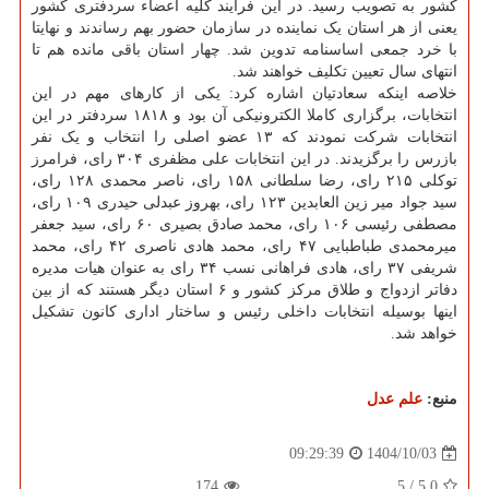
کشور به تصویب رسید. در این فرایند کلیه اعضاء سردفتری کشور
یعنی از هر استان یک نماینده در سازمان حضور بهم رساندند و نهایتا
با خرد جمعی اساسنامه تدوین شد. چهار استان باقی مانده هم تا
انتهای سال تعیین تکلیف خواهند شد.
خلاصه اینکه سعادتیان اشاره کرد: یکی از کارهای مهم در این
انتخابات، برگزاری کاملا الکترونیکی آن بود و ۱۸۱۸ سردفتر در این
انتخابات شرکت نمودند که ۱۳ عضو اصلی را انتخاب و یک نفر
بازرس را برگزیدند. در این انتخابات علی مظفری ۳۰۴ رای، فرامرز
توکلی ۲۱۵ رای، رضا سلطانی ۱۵۸ رای، ناصر محمدی ۱۲۸ رای،
سید جواد میر زین العابدین ۱۲۳ رای، بهروز عبدلی حیدری ۱۰۹ رای،
مصطفی رئیسی ۱۰۶ رای، محمد صادق بصیری ۶۰ رای، سید جعفر
میرمحمدی طباطبایی ۴۷ رای، محمد هادی ناصری ۴۲ رای، محمد
شریفی ۳۷ رای، هادی فراهانی نسب ۳۴ رای به عنوان هیات مدیره
دفاتر ازدواج و طلاق مرکز کشور و ۶ استان دیگر هستند که از بین
اینها بوسیله انتخابات داخلی رئیس و ساختار اداری کانون تشکیل
خواهد شد.
منبع:
علم عدل
1404/10/03
09:29:39
174
5
/
5.0