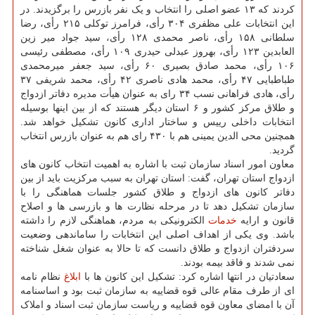
کردند که ۱۳ عضو اصلی را انتخاب و یک نفر بازرس را برگزیدند. در
این انتخابات علی مظفری ۳۰۴ رأی، فرامرز توکلی ۲۱۵ رأی، رضا
سلطانی ۱۵۸ رأی، ناصر محمدی ۱۲۸ رأی، سید جواد میر زین
العابدین ۱۲۳ رأی، بهروز عبدلی حیدری ۱۰۹ رأی، مصطفی رئیسی
۱۰۶ رأی، محمد صادق بصیری ۶۰ رأی، سید جعفر میرمحمدی
طباطبایی ۴۷ رأی، محمد هادی ناصری ۴۲ رأی، محمد شریفی ۳۷
رأی، هادی فراهانی نسب ۳۴ رای به عنوان هیأت مدیره دفاتر ازدواج
و طلاق مرکز کشور و ۶ استان دیگر هستند که از بین اینها بوسیله
انتخابات داخلی رییس و ساختار اداری کانون تشکیل خواهد شد.
همچنین محی الدین یمینی هم با ۴۳۰ رای هم به عنوان بازرس انتخاب
گردید.
معاون امور اسناد سازمان ثبت با اشاره به اهمیت انتخاب کانون های
ازدواج استان تهران، گفت: استان تهران به سبب مرکزیت باید از بین
دفاتر کانون های ازدواج و طلاق کشور جلسات هماهنگی را با
سازمان تشکیل دهد تا در مرحله نظارت ها و بازرسی ها و اصلاح
قانون و ارایه
خدمات
الکترونیکی به مردم، هماهنگی لازم را داشته
باشد. وی یکی از اهداف اصلی این انتخابات را ساماندهی وضعیت
سردفتران ازدواج و طلاق دانست که تا حالا به عنوان شغل شناخته
نمی شدند و فاقد بیمه بودند.
سعادتیان در انتها اشاره کرد: تشکیل این کانون ها با
ابلاغ
نظام نامه
ای از طرف مقام عالی قوه قضاییه به سازمان ثبت بود و اساسنامه
آن با امضای معاون قوه قضاییه و ریاست سازمان ثبت اسناد و املاک