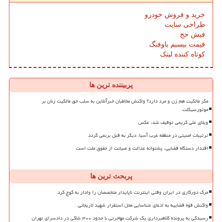
خرید و فروش خودرو
طراحی سایت
فیش حج
قیمت بیسیم باوفنگ
کوتاه کننده لینک
پربیننده ترین ها
مگر مالکیت هم زن و مرد دارد؟ واکنش مخاطبان خبرآنلاین به سلب حق مالکیت زنان بر
موتورسیکلت
ویلای علی کریمی توقیف شد، عکس
ترتیبات امنیتی در منطقه غرب آسیا، دیگر به قبل برنمی گردد
اقتدار دستگاه قضایی، پشتوانه عدالت و صیانت از حقوق ملت است
پربحث ترین ها
مرگ دورکاری در ایران وقتی اینترنت ناپایدار متخصصان را وادار به کوچ کرد
واکنش قوه قضاییه به ادعای شناسایی محل استقرار شهید لاریجانی
رسیدگی به پرونده کلاهبرداری یک شرکت مهاجرتی با حدود ۳۰۰ شاکی در دادسرای تهران