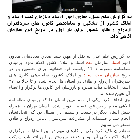
به گزارش علم عدل، معاون امور اسناد سازمان ثبت اسناد و
املاک کشور از تشکیل و ساماندهی کانون های سردفتران
ازدواج و طلاق کشور برای بار اول در تاریخ این سازمان
آگاهی داد.
به گزارش علم عدل به نقل از مهر، سید صادق سعادتیان، معاون
امور
اسناد
سازمان
ثبت
اسناد و املاک کشور اعلام نمود: برمبنای
نظامنامه مصوبه ۱۴۰۱ ریاست قوه قضائیه، برای نخستین بار در
تاریخ
سازمان ثبت اسناد
و املاک کشور، ساماندهی کانون های
سردفتران ازدواج و طلاق در استان ها انجام شده و تا حالا در ۲۷
استان انتخابات هیأت مدیره و بازرسان این کانون ها برگزار و اعضاء
آن تعیین شده اند.
وی اضافه کرد: یکی از مهم ترین استان ها که برمبنای نظامنامه
ابلاغی مقام رییس قوه قضاییه تدوین شده، استان تهران به همراه
شش استان دیگر در بیست و ششم آذر امسال بود که انتخاباتشان
انجام شد و صمیمانه از مشارکت سردفتران دفاتر ازدواج و طلاق
تشکر می نماییم.
سعادتیان تاکید کرد: یکی از کارهای مهم در این انتخابات، برگزاری
کاملا الکترونیکی آن بود و ۱۸۱۸ سردفتر در این انتخابات شرکت