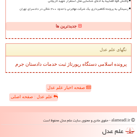
واکنش قوه قضاییه به ادعای شناسایی محل استقرار شهید لاریجانی
رسیدگی به پرونده کلاهبرداری یک شرکت مهاجرتی با حدود ۳۰۰ شاکی در دادسرای تهران
جدیدترین ها
تگهای علم عدل
پرونده
اسلامی
دستگاه
رپورتاژ
ثبت
خدمات
دادستان
جرم
صفحه اخبار علم عدل
علم عدل : صفحه اصلی
alameadl.ir - حقوق مادی و معنوی سایت علم عدل محفوظ است
علم عدل