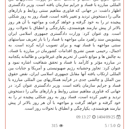
المللی مبارزه با فساد و جرایم سازمان یافته است. وزیر دادگستری
اظهار داشت: در جهانی که فناوری مفاهیم سنتی روابط و بازارهای
مالی را دستخوش تردید و تغییر یافته است، فساد روز به روز شکلی
پیچیده تر را به خود گرفته و خواهد گرفت و مواجهه با آن هر روز
بالاتر از پیش نیازمند هوشمندی، یکپارچگی و انطباق با تحولات روز
است. وی عنوان کرد: وزارت دادگستری جمهوری اسلامی ایران
پیشنویس سند راهبرد ملی مواجهه با فساد را با باز تعریف سیاستهای
سنتی مواجهه با فساد تهیه و برای تصویب ارایه کرده است. به
اجمال، رحیمی ضمن تشریح اقدامات کشورمان در مبارزه با فساد،
به چالش ها و موانع ناشی از تحریم های غیرقانونی و ظالمانه یکجانبه
در مبارزه مؤثر و کارآمد با فساد و تحقق شفافیت اشاره نمود و
عنوان کرد: تجاوز وحشیانه رژیم صهیونیستی و آمریکا و جنایات بین
المللی ارتکاب یافته آنها مقابل جمهوری اسلامی ایران، نقض حقوق
بین الملل و چالشی جدی در فرآیند همکاریهای بین المللی مبارزه با
فساد و جرایم سازمان یافته است. وزیر دادگستری عنوان کرد: در
جهانی که فناوری مفاهیم سنتی روابط و بازارهای مالی را دستخوش
تردید و تغییر کرده است، فساد روز به روز شکلی پیچیده تر را به
خود گرفته و خواهد گرفت و مواجهه با آن هر روز بالاتر از پیش
نیازمند هوشمندی، یکپارچگی و انطباق با تحولات روز است.
1404/09/25
09:13:27
315
5
/
5.0