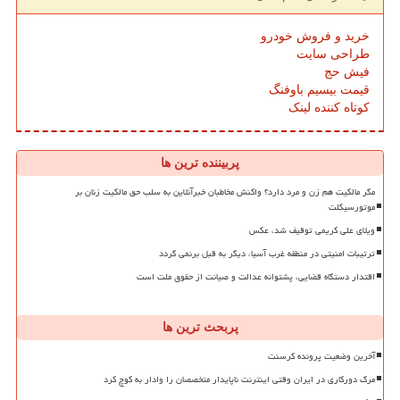
خرید و فروش خودرو
طراحی سایت
فیش حج
قیمت بیسیم باوفنگ
کوتاه کننده لینک
پربیننده ترین ها
مگر مالکیت هم زن و مرد دارد؟ واکنش مخاطبان خبرآنلاین به سلب حق مالکیت زنان بر
موتورسیکلت
ویلای علی کریمی توقیف شد، عکس
ترتیبات امنیتی در منطقه غرب آسیا، دیگر به قبل برنمی گردد
اقتدار دستگاه قضایی، پشتوانه عدالت و صیانت از حقوق ملت است
پربحث ترین ها
آخرین وضعیت پرونده کرسنت
مرگ دورکاری در ایران وقتی اینترنت ناپایدار متخصصان را وادار به کوچ کرد