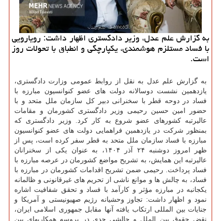
به گزارش علم عدل، وزیر دادگستری اظهار داشت: رویارویی
با فساد مستلزم هوشمندی، یکپارچگی و انطباق با تحولات روز
است.
به گزارش علم عدل به نقل از روابط عمومی وزارت دادگستری،
یازدهمین نشست دوسالانه دولت های عضو کنوانسیون مبارزه با
فساد در دوحه قطر با سخنرانی دبیر کل سازمان ملل متحد و با
حضور امین حسین رحیمی وزیر دادگستری کشورمان و مقامات
عالیرتبه کشورهای عضو شروع به کار کرد. وزیر دادگستری که
بمنظور شرکت در یازدهمین فراهمایی دولت های عضو کنوانسیون
مبارزه با فساد سازمان ملل متحد به قطر سفر کرده است، پس از
ظهر امروز دوشنبه ۲۴ آذر ۱۴۰۴، به عنوان یکی از سخنرانان
عالیرتبه این همایش، به تشریح مواضع کشورمان در عرصه مبارزه با
فساد پرداخت. رحیمی ضمن تشریح اقدامات کشورمان در مبارزه با
فساد، به چالش ها و موانع ناشی از تحریم های غیرقانونی و ظالمانه
یکجانبه در مبارزه مؤثر و کارآمد با فساد و تحقق شفافیت اشاره
نمود و اظهار داشت: تجاوز وحشیانه رژیم صهیونیستی و آمریکا و
جنایات بین المللی ارتکاب یافته آنها مقابل جمهوری اسلامی ایران،
نقض حقوق بین الملل و چالشی جدی در پروسه همکاریهای بین