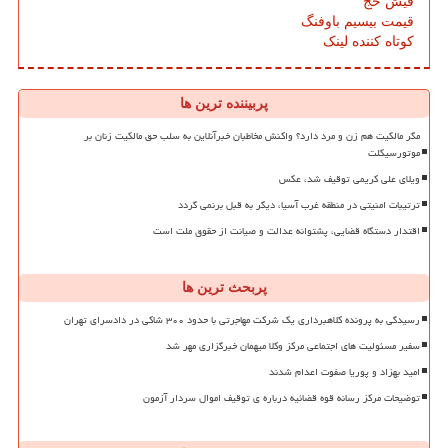
فیش حج
قیمت بیسیم باوفنگ
کوتاه کننده لینک
پربیننده ترین ها
مگر مالکیت هم زن و مرد دارد؟ واکنش مخاطبان خبرآنلاین به سلب حق مالکیت زنان بر
موتورسیکلت
ویلای علی کریمی توقیف شد، عکس
ترتیبات امنیتی در منطقه غرب آسیا، دیگر به قبل برنمی گردد
اقتدار دستگاه قضایی، پشتوانه عدالت و صیانت از حقوق ملت است
پربحث ترین ها
رسیدگی به پرونده کلاهبرداری یک شرکت مهاجرتی با حدود ۳۰۰ شاکی در دادسرای تهران
سفیر مسئولیت های اجتماعی مرکز وکلا میهمان خبرگزاری مهر شد
امید بهزاد و پوریا صفوت اعدام شدند
توضیحات مرکز رسانه قوه قضائیه درباره ی توقیف اموال سردار آزمون