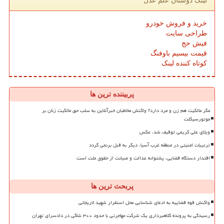
لینک دوستان علم عدل
خرید و فروش خودرو
طراحی سایت
فیش حج
قیمت بیسیم باوفنگ
کوتاه کننده لینک
پربیننده ترین ها
مگر مالکیت هم زن و مرد دارد؟ واکنش مخاطبان خبرآنلاین به سلب حق مالکیت زنان بر
موتورسیکلت
ویلای علی کریمی توقیف شد، عکس
ترتیبات امنیتی در منطقه غرب آسیا، دیگر به قبل برنمی گردد
اقتدار دستگاه قضایی، پشتوانه عدالت و صیانت از حقوق ملت است
پربحث ترین ها
واکنش قوه قضاییه به ادعای شناسایی محل استقرار شهید لاریجانی
رسیدگی به پرونده کلاهبرداری یک شرکت مهاجرتی با حدود ۳۰۰ شاکی در دادسرای تهران