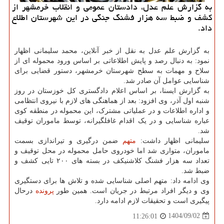
به گزارش علم عدل، دادستان عمومی و انقلاب خرمشهر از
کشف و ضبط سه هزار فشنگ جنگی در این شهرستان اطلاع
داد.
به گزارش علم عدل به نقل از خبر آنلاین، محمد سلیمانی اظهار
نمود: به دنبال رصد و پایش اطلاعاتی بر اساس ورود محموله ای از
سلاح و مهمات به سطح شهرستان خرمشهر، دستور قضایی برای
شناسایی عوامل آن صادر شد.
به گزارش ایسنا، بر اساس اعلام دادگستری کل خوزستان در روز
شنبه اول آذر، وی افزود: بعد از هماهنگی های لازم با نیروی انتظامی
و اداره اطلاعات و در عملیاتی مشترک، این محموله در منطقه کوی
عباره شناسایی و در یک اقدام غافلگیرانه، توسط ماموران توقیف
شد.
سلیمانی اظهار داشت:
متهم
ضمن درگیری و تیراندازی بسمت
ماموران، متواری شد اما خودروی حامل محموله در محل توقیف و
تعداد سه هزار فشنگ کلاشنیکف در بسته های ۲۰۰ تایی کشف و
ضبط شد.
وی ادامه داد: متهم اصلی شناسایی شده و تلاش ها برای دستگیری
وی و دیگر افراد مرتبط در جریان است. همین طور
پرونده
درحال
پیگیری است و تحقیقات لازم ادامه دارد.
1404/09/02
11:26:01