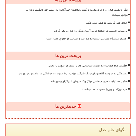
مگر مالکیت هم زن و مرد دارد؟ واکنش مخاطبان خبرآنلاین به سلب حق مالکیت زنان بر
موتورسیکلت
ویلای علی کریمی توقیف شد، عکس
ترتیبات امنیتی در منطقه غرب آسیا، دیگر به قبل برنمی گردد
اقتدار دستگاه قضایی، پشتوانه عدالت و صیانت از حقوق ملت است
پربحث ترین ها
واکنش قوه قضاییه به ادعای شناسایی محل استقرار شهید لاریجانی
رسیدگی به پرونده کلاهبرداری یک شرکت مهاجرتی با حدود ۳۰۰ شاکی در دادسرای تهران
سفیر مسئولیت های اجتماعی مرکز وکلا میهمان خبرگزاری مهر شد
امید بهزاد و پوریا صفوت اعدام شدند
جدیدترین ها
تگهای علم عدل