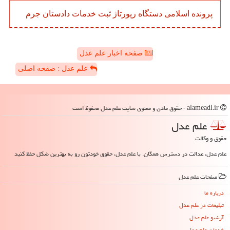
پرونده
اسلامی
دستگاه
رپورتاژ
ثبت
خدمات
دادستان
جرم
صفحه اخبار علم عدل
علم عدل : صفحه اصلی
alameadl.ir - حقوق مادی و معنوی سایت علم عدل محفوظ است
علم عدل
حقوق و وکالت
علم عدل، عدالت در دسترس همگان. با علم عدل، حقوق خودتون رو به بهترین شکل حفظ کنید
صفحات علم عدل
درباره ما
تبلیغات در علم عدل
آرشیو علم عدل
خدمات علم عدل