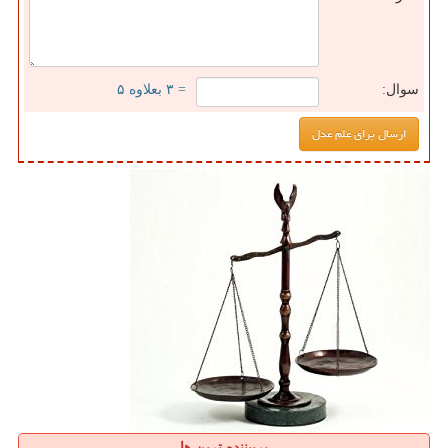
سوال:
= ۳ بعلاوه ۵
پربیننده ترین ها