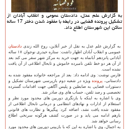
به گزارش علم عدل، دادستان عمومی و انقلاب آبادان از
تشکیل پرونده قضایی در رابطه با مفقود شدن دختر 17 ساله
ساکن این شهرستان اطلاع داد.
به گزارش علم عدل به نقل از خبر آنلاین، روح الله زندی
دادستان
عمومی و انقلاب آبادان اظهار داشت: ستاره حیدری نوجوان ۱۷ ساله
آبادانی پانزدهم آبانماه به جهت خرید به مرکز شهر سفر می کند بعد
از آن هر دو خط تلفن نامبرده خاموش و تابحال اطلاعی از آن یافت
نشده است.
فارس نوشت: وی ادامه داد: بعد از مراجعه خانواده مفقود شده به
دادستانی،
پرونده
ویژه در شعبه دوم بازپرسی شهرستان تشکیل و
دستورات قضایی به ضابطین و پلیس آگاهی جهت اقدامات گسترده
تخصصی و رصد تلفن، حساب های وی صادر شد.
وی با اشاره به اینکه با بازنگری دوربین های محدود مورد نظر و
استعلام از ادارات و نهادهای انتظامی و درمانی تابحال اطلاعی از
مفقود شده یافت نشد، اضافه کرد: پیگیرها و نظارت های قانونی
بازهم ادامه می یابد و در صورت کشف هرگونه سرنخی اطلاع
رسانی خواهد شد.
به اجمال، وی با اشاره به این که با بازبینی دوربین های محدود مورد