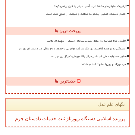
ترتیبات امنیتی در منطقه غرب آسیا، دیگر به قبل برنمی گردد
اقتدار دستگاه قضایی، پشتوانه عدالت و صیانت از حقوق ملت است
پربحث ترین ها
واکنش قوه قضاییه به ادعای شناسایی محل استقرار شهید لاریجانی
رسیدگی به پرونده کلاهبرداری یک شرکت مهاجرتی با حدود ۳۰۰ شاکی در دادسرای تهران
سفیر مسئولیت های اجتماعی مرکز وکلا میهمان خبرگزاری مهر شد
امید بهزاد و پوریا صفوت اعدام شدند
جدیدترین ها
تگهای علم عدل
پرونده
اسلامی
دستگاه
رپورتاژ
ثبت
خدمات
دادستان
جرم