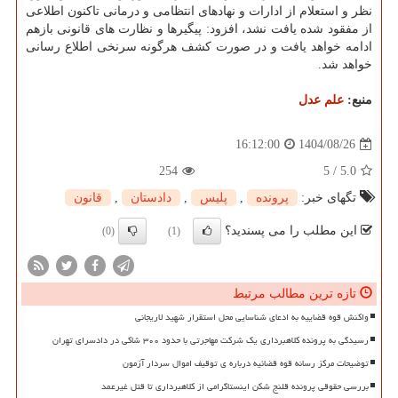
نظر و استعلام از ادارات و نهادهای انتظامی و درمانی تاکنون اطلاعی
از مفقود شده یافت نشد، افزود: پیگیرها و نظارت های قانونی بازهم
ادامه خواهد یافت و در صورت کشف هرگونه سرنخی اطلاع رسانی
خواهد شد.
منبع:
علم عدل
1404/08/26
16:12:00
254
5
/
5.0
تگهای خبر:
پرونده
,
پلیس
,
دادستان
,
قانون
این مطلب را می پسندید؟
(0)
(1)
تازه ترین مطالب مرتبط
واکنش قوه قضاییه به ادعای شناسایی محل استقرار شهید لاریجانی
رسیدگی به پرونده کلاهبرداری یک شرکت مهاجرتی با حدود ۳۰۰ شاکی در دادسرای تهران
توضیحات مرکز رسانه قوه قضائیه درباره ی توقیف اموال سردار آزمون
بررسی حقوقی پرونده قلنج شکن اینستاگرامی از کلاهبرداری تا قتل غیرعمد