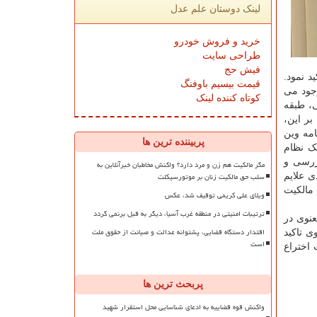
لینک دوستان علم عدل
خرید و فروش خودرو
طراحی سایت
فیش حج
د نمود.
قیمت بیسیم باوفنگ
تراعات به وجود می
کوتاه کننده لینک
ی، طبقه
ر این،
امه وین
پربیننده ترین ها
د. این موافقتنامه یک نظام
بررسی و
مگر مالکیت هم زن و مرد دارد؟ واکنش مخاطبان خبرآنلاین به
سلب حق مالکیت زنان بر موتورسیکلت
ی علایم
 مالکیت
ویلای علی کریمی توقیف شد، عکس
ترتیبات امنیتی در منطقه غرب آسیا، دیگر به قبل برنمی گردد
ت معنوی در
اقتدار دستگاه قضایی، پشتوانه عدالت و صیانت از حقوق ملت
ی تاکید
است
 اختراع
پربحث ترین ها
واکنش قوه قضاییه به ادعای شناسایی محل استقرار شهید