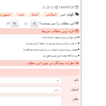
1404/08/20
11:28:15
تگهای خبر:
اسلامی
,
اسناد
,
ثبت
,
جمهوری 
این مطلب را می پسندید؟
(0)
(1)
تازه ترین مطالب مرتبط
امید بهزاد و پوریا صفوت اعدام شدند
۲۱ هزار زندانی جرایم غیرعمد در انتظار آزادی هستند
متهمان پرونده میدان علیخانی در بازسازی صحنه چه گفتند؟
یارانه 300 معاند خارج نشین قطع شد
نظرات بینندگان در مورد این مطلب
ن
نام:
ایمیل:
نظر: