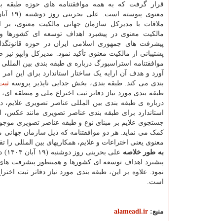
قرار گرفت که به همه موافقتنامه های حوزه طبقه بن
ملاقات با مدیرکل سازمان جهانی مالکیت معنوی، بر 
مالکیت معنوی در پیشبرد اهداف توسعه ای کشورها و
پیشرفت های جمهوری اسلامی ایران در حوزه قانونگذا
پشتیبانی از مالکیت معنوی تأکید نمود. مدیرکل وایپو نیز 
آورد و هدف آن ارایه یک ساختار استاندارد برای این ا
بندی می کند. طبقه بندی، بخش جدایی ناپذیر پروسه
ثبت
طبقه بندی مورد نیاز دفاتر ثبت اختراع ملی و منطقه ای،
استاندارد برای طبقه بندی عناصر تصویری مانند عکس، ل
جستجوی علایم بر مبنای نوع و طبقه عناصر تصویری موجود
کمک می نماید. هر دو موافقتنامه که ذیل سازمان جهانی م
معنوی یعنی اختراعات و علایم، همکاریهای بین المللی را ت
به طور خلاصه
علی 
پیشبرد اهداف توسعه ای کشورها و همینطور پیشرفت های ج
نمود. علاوه بر این، طبقه بندی مورد نیاز دفاتر ثبت اخ
است.
منبع:
alameadl.ir