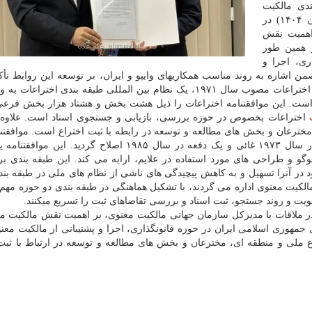
دی مالکیت
معنوی پیوسته است. علی بحرینی روز دوشنبه (۱۹ آبان ۱۴۰۴) در
اهمیت نقش
 همین طور
ری، اجرا و
ضمن اشاره به روند مناسب همکاریهای وایپو و ایران، بر توسعه این روابط تأکی
موافقتنامه استراسبورگ درباره ی طبقه بندی بین المللی اختراعات مصوب سال ۱۹۷۱، یک نظام بین المللی طبقه بندی اخ
مر است. این موافقتنامه اختراعات را ذیل هشت بخش و هشتاد هزار بخش فرع
اختراعات بخصوص در حوزه بررسی، بازیابی و جستجوی اسناد است. علاوه ب
 مخترعان و بخش های مطالعه و توسعه در رابطه با ثبت اختراع است. موافقتن
درباره ی طبقه بندی بین المللی عناصر تصویری علایم، در سال ۱۹۷۳ غائی و یک دفعه در سال ۱۹۸۵ اصلاح گردی
وگو و طراحی های مورد استفاده در علایم، ارایه می کند. این طبقه بندی 
 در آنرا تسهیل و به کاهش پیچیدگی های ناشی از نظام های ملی در طبقه بند
الکیت معنوی اداره می گردند، با تشکیل هماهنگی در طبقه بندی دو حوزه مهم
قویت و روند جستجو، ثبت اسناد و بررسی تقاضاهای ثبت را تسریع میکنند.
بحرینی روز دوشنبه (۱۹ آبان ۱۴۰۴) در ملاقات با مدیرکل سازمان جهانی مالکیت معنوی، بر اهمیت نقش مالکی
مهوری اسلامی ایران در حوزه قانونگذاری، اجرا و پشتیبانی از مالکیت معنو
تراع ملی و منطقه ای، مخترعان و بخش های مطالعه و توسعه در ارتباط با ثبت