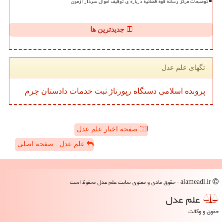
توضیحات مرکز رسانه قوه قضائیه درباره ی توقیف اموال سردار آزمون
جدیدترین ها
تگهای علم عدل
پرونده
اسلامی
دستگاه
رپورتاژ
ثبت
خدمات
دادستان
جرم
صفحه اخبار علم عدل
علم عدل : صفحه اصلی
alameadl.ir - حقوق مادی و معنوی سایت علم عدل محفوظ است
علم عدل
حقوق و وکالت