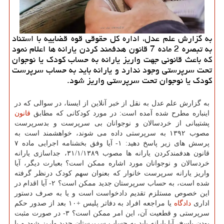
به گزارش علم عدل، اداره کل حقوقی قوه قضاییه با استناد
به تبصره 2 ماده 7 قانون هدفمند کردن یارانه ها اعلام نمود
که باعث قانونی جهت واریز یارانه به حساب کودک یا نوجوان
تحت سرپرستی وجود ندارد و یارانه باید به حساب سرپرست
کودک یا نوجوان تحت سرپرستی واریز شود.
به گزارش علم عدل به نقل از خبر آنلاین از ایسنا، در سوالی که در
اینباره مطرح شده آمده است: در مورد کودکانی که مطابق
قانون
پشتیبانی از خردسالان و نوجوانان بی سرپرست و بدسرپرست
مصوب ۱۳۹۲ به سرپرستی داده می شوند، خواهشمند است به
پرسش های زیر پاسخ دهید: ۱- آیا وفق بخشنامه اجرایی ماده ۷
قانون هدفمندکردن یارانه ها مصوب ۳۱/۱/۱۳۸۹، جداسازی یارانه
خردسالان و نوجوانان مورد اشاره ممکن است؟ بعبارت دیگر، آیا
واریز یارانه سرپرست خانوار که بعنوان سهم کودک درنظر گرفته
شده است، به حساب سرپرستان جدید ممکن است؟ ۲- آیا اقدام در
این خصوص مستلزم تقدیم دادخواست است و یا به صرف دستور
اداری
دادگاه
یا مراجعه افراد به دفاتر پلیس +۱۰ بعد از صدور حکم
سرپرستی و قطعیت آن، این امر ممکن است؟ ۳- در صورت مثبت
بودن پاسخ، آیا یارانه باید به حساب سرپرستان جدید واریز شود و یا