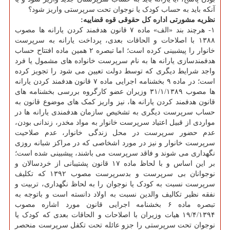
آنکه باید به حساب کودک یا نوجوان تحت سرپرستی واریز شود؟
نظریه مشورتی اداره کل حقوقی قوه قضاییه:
۱- هرچند بند «الف» ماده ۷ قانون هدفمند کردن یارانه ها مصوب
۱۳۸۸ با اصلاحات و الحاقات بعدی، پرداخت یارانه به سرپرست
خانوار را پیشبینی کرده است؛ اما تبصره ۲ همین ماده افتتاح حساب
هدفمندسازی یارانه ها به نام سرپرست خانواده های مشمول یا فرد
واجد شرایط دیگری که توسط دولت تعیین می شود را تجویز کرده
است؛ در ماده ۹ بخشنامه اجرایی ماده ۷ قانون هدفمند کردن یارانه
ها مصوب ۳۱/۱/۱۳۸۹ وزیران عضو کارگروه بررسی بخشنامه های
قانون هدفمند کردن یارانه ها، نیز واریز کمک های موضوع قانون به
حساب سرپرست دیگری به تشخیص سازمان هدفمندی یارانه ها در
مواردی از قبیل اعتیاد سرپرست خانوار به مواد مخدر، زندانی بودن،
عدم حضور سرپرست در محل زندگی خانوار، عدم صلاحیت
سرپرست خانوار و نیز در مورد اشخاصی که در مراکز شبانه روزی
نگهداری می شوند و فاقد سرپرست می باشند، پیشبینی شده است؛
بر این اساس و با لحاظ ماده ۱۷ قانون پشتیبانی از خردسالان و
نوجوانان بی سرپرست و بدسرپرست مصوب ۱۳۹۲ که تکلیف
سرپرست نسبت به کودک یا نوجوان را به لحاظ نگهداری، تربیت و
نفقه نظیر تکالیف والدین نسبت به اولاد دانسته است و باتوجه به
تبصره ماده ۶ بخشنامه اجرایی قانون مورد اشاره مصوب
۱۹/۴/۱۳۹۴ هیات وزیران با اصلاحات و الحاقات بعدی که کودک یا
نوجوان تحت سرپرستی را جزو عائله تحت تکفل سرپرست منحصر