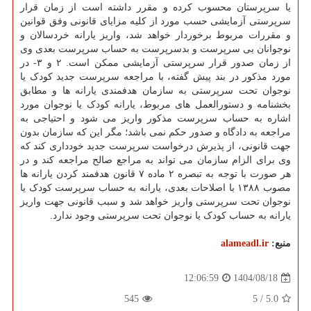
یا سرپرستان محسوب کرده و مقرر داشته است از زمان قرار
سرپرستی آزمایشی حسب مورد از کلیه مزایای قانونی وفق قوانین
و مقررات مربوط برخوردار خواهد شد، واریز یارانه خردسالان و
نوجوانان بی سرپرست و بدسرپرست به حساب سرپرست بعدی وی
از زمان صدور قرار سرپرستی آزمایشی ممکن است. ۲ و ۳- در
مورد مذکور در بند پیش گفته، با مراجعه سرپرست جدید کودک یا
نوجوان تحت سرپرستی به سازمان هدفمندی یارانه ها و مطابق
بخشنامه و دستورالعمل های مربوط، یارانه کودک یا نوجوان مورد
اشاره به حساب سرپرست مذکور واریز می شود و احتیاجی به
مراجعه به دادگاه و صدور حکم نمی باشد؛ مگر این که سازمان بدون
جهت قانونی، از پذیرش درخواست سرپرست جدید خودداری کند که
وی برای الزام سازمان می تواند به مراجع صالح مراجعه کند و در
هر صورت با توجه به تبصره ۲ ماده ۷ قانون هدفمند کردن یارانه ها
مصوب ۱۳۸۸ با اصلاحات بعدی، یارانه به حساب سرپرست کودک یا
نوجوان تحت سرپرستی واریز خواهد شد و سبب قانونی جهت واریز
یارانه به حساب کودک یا نوجوان تحت سرپرستی وجود ندارد.
منبع:
alameadl.ir
1404/08/18
12:06:59
545
5
/
5.0