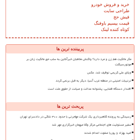
خرید و فروش خودرو
طراحی سایت
فیش حج
قیمت بیسیم باوفنگ
کوتاه کننده لینک
پربیننده ترین ها
مگر مالکیت هم زن و مرد دارد؟ واکنش مخاطبان خبرآنلاین به سلب حق مالکیت زنان بر
موتورسیکلت
ویلای علی کریمی توقیف شد، عکس
ترتیبات امنیتی در منطقه غرب آسیا، دیگر به قبل برنمی گردد
اقتدار دستگاه قضایی، پشتوانه عدالت و صیانت از حقوق ملت است
پربحث ترین ها
رسیدگی به پرونده کلاهبرداری یک شرکت مهاجرتی با حدود ۳۰۰ شاکی در دادسرای تهران
سفیر مسئولیت های اجتماعی مرکز وکلا میهمان خبرگزاری مهر شد
امید بهزاد و پوریا صفوت اعدام شدند