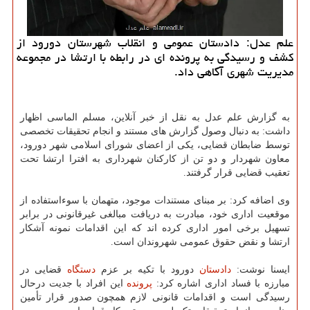
علم عدل: دادستان عمومی و انقلاب شهرستان دورود از
کشف و رسیدگی به پرونده ای در رابطه با ارتشا در مجموعه
مدیریت شهری آگاهی داد.
به گزارش علم عدل به نقل از خبر آنلاین، مسلم الماسی اظهار
داشت: به دنبال وصول گزارش های مستند و انجام تحقیقات تخصصی
توسط ضابطان قضایی، یکی از اعضای شورای اسلامی شهر دورود،
معاون شهردار و دو تن از کارکنان شهرداری به افترا ارتشا تحت
تعقیب قضایی قرار گرفتند.
وی اضافه کرد: بر مبنای مستندات موجود، متهمان با سوءاستفاده از
موقعیت اداری خود، مبادرت به دریافت مبالغی غیرقانونی در برابر
تسهیل برخی امور اداری کرده اند که این اقدامات نمونه آشکار
ارتشا و نقض حقوق عمومی شهروندان است.
ایسنا نوشت:
دادستان
دورود با تکیه بر عزم
دستگاه
قضایی در
مبارزه با فساد اداری اشاره کرد:
پرونده
این افراد با جدیت درحال
رسیدگی است و اقدامات قانونی لازم همچون صدور قرار تأمین