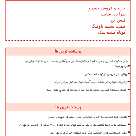
خرید و فروش خودرو
طراحی سایت
فیش حج
قیمت بیسیم باوفنگ
کوتاه کننده لینک
پربیننده ترین ها
مگر مالکیت هم زن و مرد دارد؟ واکنش مخاطبان خبرآنلاین به سلب حق مالکیت زنان بر
موتورسیکلت
ویلای علی کریمی توقیف شد، عکس
ترتیبات امنیتی در منطقه غرب آسیا، دیگر به قبل برنمی گردد
اقتدار دستگاه قضایی، پشتوانه عدالت و صیانت از حقوق ملت است
پربحث ترین ها
واکنش قوه قضاییه به ادعای شناسایی محل استقرار شهید لاریجانی
رسیدگی به پرونده کلاهبرداری یک شرکت مهاجرتی با حدود ۳۰۰ شاکی در دادسرای تهران
سفیر مسئولیت های اجتماعی مرکز وکلا میهمان خبرگزاری مهر شد