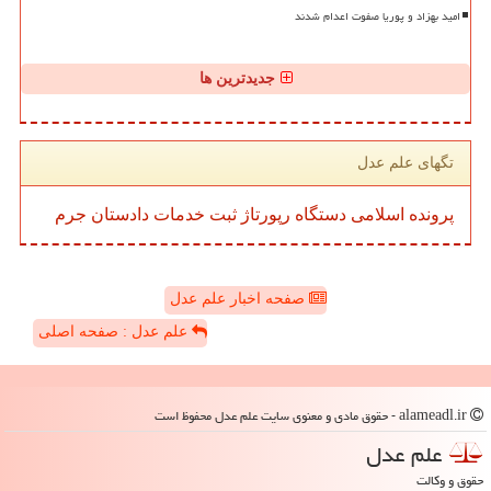
امید بهزاد و پوریا صفوت اعدام شدند
جدیدترین ها
تگهای علم عدل
پرونده
اسلامی
دستگاه
رپورتاژ
ثبت
خدمات
دادستان
جرم
صفحه اخبار علم عدل
علم عدل : صفحه اصلی
alameadl.ir - حقوق مادی و معنوی سایت علم عدل محفوظ است
علم عدل
حقوق و وکالت