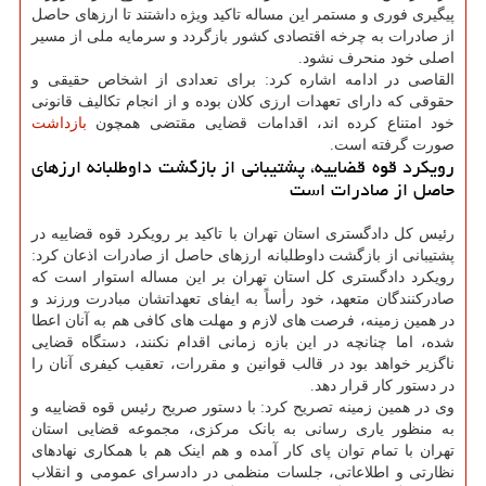
پیگیری فوری و مستمر این مساله تاکید ویژه داشتند تا ارزهای حاصل
از صادرات به چرخه اقتصادی کشور بازگردد و سرمایه ملی از مسیر
اصلی خود منحرف نشود.
القاصی در ادامه اشاره کرد: برای تعدادی از اشخاص حقیقی و
حقوقی که دارای تعهدات ارزی کلان بوده و از انجام تکالیف قانونی
خود امتناع کرده اند، اقدامات قضایی مقتضی همچون
بازداشت
صورت گرفته است.
رویکرد قوه قضاییه، پشتیبانی از بازگشت داوطلبانه ارزهای
حاصل از صادرات است
رئیس کل دادگستری استان تهران با تاکید بر رویکرد قوه قضاییه در
پشتیبانی از بازگشت داوطلبانه ارزهای حاصل از صادرات اذعان کرد:
رویکرد دادگستری کل استان تهران بر این مساله استوار است که
صادرکنندگان متعهد، خود رأساً به ایفای تعهداتشان مبادرت ورزند و
در همین زمینه، فرصت های لازم و مهلت های کافی هم به آنان اعطا
شده، اما چنانچه در این بازه زمانی اقدام نکنند، دستگاه قضایی
ناگزیر خواهد بود در قالب قوانین و مقررات، تعقیب کیفری آنان را
در دستور کار قرار دهد.
وی در همین زمینه تصریح کرد: با دستور صریح رئیس قوه قضاییه و
به منظور یاری رسانی به بانک مرکزی، مجموعه قضایی استان
تهران با تمام توان پای کار آمده و هم اینک هم با همکاری نهادهای
نظارتی و اطلاعاتی، جلسات منظمی در دادسرای عمومی و انقلاب