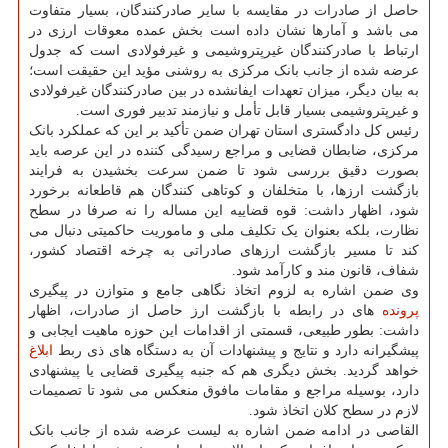
حاصل از صادرات در مقایسه با سایر صادرکنندگان، بسیار متفاوت
می باشد و آمارها نشان داده است بخش عمده معوقات ارزی در
ارتباط با صادرکنندگان غیرپتروشیمی و غیرفولادی است که جدول
عرضه شده از جانب بانک مرکزی به روشنی مؤید این حقیقت است؛
به بیان دیگر، میزان تعهدات ایفانشده در بین صادرکنندگان غیرفولادی
و غیرپتروشیمی بسیار قابل تأمل و نیازمند تدبیر فوری است.
رئیس کل دادگستری استان تهران ضمن تأکید بر این که عملکرد بانک
مرکزی، ضابطان قضایی و مراجع رسیدگی کننده در این عرصه باید
بصورت دقیق بررسی شود تا ضمن سرعت بخشیدن به فرایند
بازگشت ارزها، با متخلفان و کوتاهی کنندگان هم قاطعانه برخورد
شود، اظهار داشت: قوه قضاییه این مساله را نه صرفا در سطح
نظارت، بلکه بعنوان یک تکلیف ملی و ماموریت حاکمیتی دنبال می
کند تا مسیر بازگشت ارزهای صادراتی به چرخه اقتصاد کشور،
شفاف، قانون مند و کارآمد شود.
وی ضمن اشاره به لزوم اتخاذ نگاهی جامع و متوازن در پیگیری
پرونده
های در رابطه با بازگشت ارز حاصل از صادرات، اظهار
داشت: بطور طبیعی، قسمتی از اقدامات این حوزه ماهیت ایجابی و
پیشگیرانه دارد و نتایج و پیشنهادات آن به دستگاه های ذی ربط
ابلاغ
خواهد گردید. بخش دیگری هم که جنبه پیگیری قضایی یا پیشنهادی
دارد، بوسیله مراجع و مقامات مافوق منعکس می شود تا تصمیمات
لازم در سطح کلان اتخاذ شود.
القاصی در ادامه ضمن اشاره به لیست عرضه شده از جانب بانک