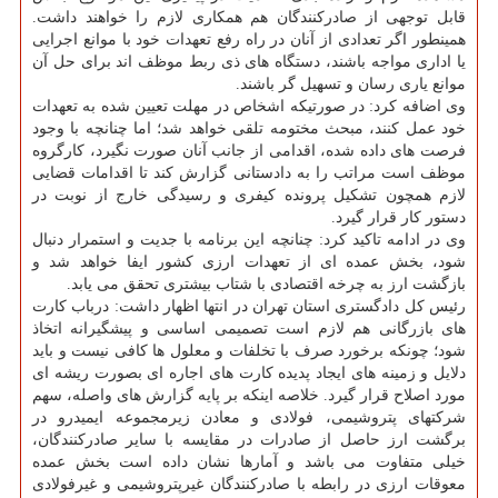
قابل توجهی از صادرکنندگان هم همکاری لازم را خواهند داشت.
همینطور اگر تعدادی از آنان در راه رفع تعهدات خود با موانع اجرایی
یا اداری مواجه باشند، دستگاه های ذی ربط موظف اند برای حل آن
موانع یاری رسان و تسهیل گر باشند.
وی اضافه کرد: در صورتیکه اشخاص در مهلت تعیین شده به تعهدات
خود عمل کنند، مبحث مختومه تلقی خواهد شد؛ اما چنانچه با وجود
فرصت های داده شده، اقدامی از جانب آنان صورت نگیرد، کارگروه
موظف است مراتب را به دادستانی گزارش کند تا اقدامات قضایی
لازم همچون تشکیل پرونده کیفری و رسیدگی خارج از نوبت در
دستور کار قرار گیرد.
وی در ادامه تاکید کرد: چنانچه این برنامه با جدیت و استمرار دنبال
شود، بخش عمده ای از تعهدات ارزی کشور ایفا خواهد شد و
بازگشت ارز به چرخه اقتصادی با شتاب بیشتری تحقق می یابد.
رئیس کل دادگستری استان تهران در انتها اظهار داشت: درباب کارت
های بازرگانی هم لازم است تصمیمی اساسی و پیشگیرانه اتخاذ
شود؛ چونکه برخورد صرف با تخلفات و معلول ها کافی نیست و باید
دلایل و زمینه های ایجاد پدیده کارت های اجاره ای بصورت ریشه ای
مورد اصلاح قرار گیرد. خلاصه اینکه بر پایه گزارش های واصله، سهم
شرکتهای پتروشیمی، فولادی و معادن زیرمجموعه ایمیدرو در
برگشت ارز حاصل از صادرات در مقایسه با سایر صادرکنندگان،
خیلی متفاوت می باشد و آمارها نشان داده است بخش عمده
معوقات ارزی در رابطه با صادرکنندگان غیرپتروشیمی و غیرفولادی