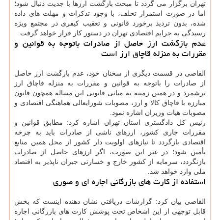
تهران برگزار می گردد تا مبحث بازگشت ارزها با جدیت دنبال شود؛
اما در صورت استمرار تخلف، با وجود تذکرات و مهلت های داده
شده، بدون تردید برخورد قانونی و تعقیب کیفری در مجتمع ویژه
رسیدگی به جرایم اقتصادی تهران در دستور کار قرار خواهد گرفت.
عدم بازگشت ارز حاصل از صادرات باتوجه به قوانین و
مقررات به منزله قاچاق ارز است
القاصی در قسمت دیگری از سخنان خود، عدم بازگشت ارز حاصل
از صادرات را باتوجه به قوانین و مقررات به منزله قاچاق ارز
برشمرد و در همین زمینه به مبانی قانونی این مساله همچون قانون
مبارزه با قاچاق کالا و ارز، مصوبات شورایعالی هماهنگی اقتصادی و
مصوبات هیات وزیران اشاره نمود.
رئیس کل دادگستری استان تهران اشاره کرد: مطابق قوانین و
مقررات جاری کشور، ارزهای ناشی از صادرات باید به چرخه
اقتصادی بازگردد تا نیازهای اولویت دار کشور از محل همین منابع
تأمین شود؛ در غیر این صورت، اگر ارزهای حاصل از صادرات
بازنگردد، سرمایه از کشور خارج و خسارتی جبران ناپذیر به اقتصاد
ملی وارد خواهد شد.
استفاده از کارت های بازرگانی اجاره ای و صوری
القاصی بیان کرد: گزارشات دریافتی نشان دهنده اینست که بخش
قابل توجهی از این اشخاص تحت پوشش کارت های بازرگانی اجاره