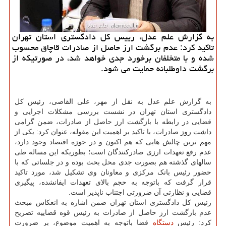
به گزارش علم عدل، رییس کل دادگستری استان تهران
تاکید کرد: عدم برگشت ارز حاصل از صادرات قاچاق محسوب
شده و با متخلفان برخورد جدی خواهد شد، در صورتیکه از
برگشت داوطلبانه حمایت می شود.
به گزارش علم عدل به نقل از مهر، علی القاصی، رئیس کل
دادگستری استان تهران در نشست بررسی مشکلات اجرایی و
قضایی در رابطه با بازگشت ارز حاصل از صادرات، ضمن گرامی
داشت روز صادرات، با تاکید بر اهمیت این مقوله، عنوان کرد: یکی از
مهم ترین چالش هایی که هم اکنون و در حوزه اقتصاد وجود دارد،
عدم رفع تعهدات ارزی صادرکنندگان است؛ بطوریکه این مساله طی
سالهای گذشته هم بصورت جدی محل بحث بوده و در جلساتی که با
حضور رئیس بانک مرکزی و معاونان وی تشکیل شد، مورد تاکید
قرار گرفت که باتوجه به حجم بالای تعهدات ایفانشده، پیگیری
قضایی و نظارتی آن ضرورتی اجتناب ناپذیر است.
رئیس کل دادگستری استان تهران ضمن اشاره به انعکاس مبحث
عدم بازگشت ارز حاصل از صادرات به رئیس قوه قضاییه تصریح
کرد: رئیس
دستگاه
قضا باتوجه به اهمیت موضوع، بر ضرورت