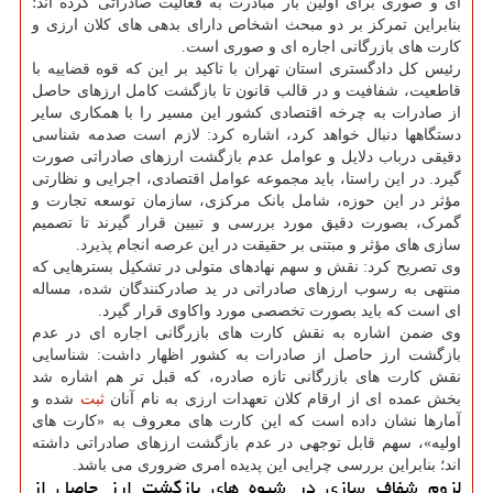
ای و صوری برای اولین بار مبادرت به فعالیت صادراتی کرده اند؛
بنابراین تمرکز بر دو مبحث اشخاص دارای بدهی های کلان ارزی و
کارت های بازرگانی اجاره ای و صوری است.
رئیس کل دادگستری استان تهران با تاکید بر این که قوه قضاییه با
قاطعیت، شفافیت و در قالب قانون تا بازگشت کامل ارزهای حاصل
از صادرات به چرخه اقتصادی کشور این مسیر را با همکاری سایر
دستگاهها دنبال خواهد کرد، اشاره کرد: لازم است صدمه شناسی
دقیقی درباب دلایل و عوامل عدم بازگشت ارزهای صادراتی صورت
گیرد. در این راستا، باید مجموعه عوامل اقتصادی، اجرایی و نظارتی
مؤثر در این حوزه، شامل بانک مرکزی، سازمان توسعه تجارت و
گمرک، بصورت دقیق مورد بررسی و تبیین قرار گیرند تا تصمیم
سازی های مؤثر و مبتنی بر حقیقت در این عرصه انجام پذیرد.
وی تصریح کرد: نقش و سهم نهادهای متولی در تشکیل بسترهایی که
منتهی به رسوب ارزهای صادراتی در ید صادرکنندگان شده، مساله
ای است که باید بصورت تخصصی مورد واکاوی قرار گیرد.
وی ضمن اشاره به نقش کارت های بازرگانی اجاره ای در عدم
بازگشت ارز حاصل از صادرات به کشور اظهار داشت: شناسایی
نقش کارت های بازرگانی تازه صادره، که قبل تر هم اشاره شد
بخش عمده ای از ارقام کلان تعهدات ارزی به نام آنان
ثبت
شده و
آمارها نشان داده است که این کارت های معروف به «کارت های
اولیه»، سهم قابل توجهی در عدم بازگشت ارزهای صادراتی داشته
اند؛ بنابراین بررسی چرایی این پدیده امری ضروری می باشد.
لزوم شفاف سازی در شیوه های بازگشت ارز حاصل از