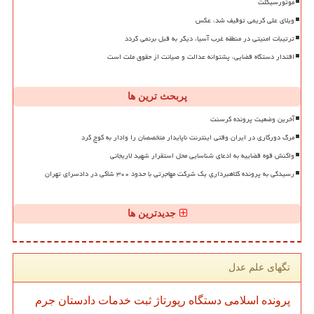
موتورسیکلت
ویلای علی کریمی توقیف شد، عکس
ترتیبات امنیتی در منطقه غرب آسیا، دیگر به قبل برنمی گردد
اقتدار دستگاه قضایی، پشتوانه عدالت و صیانت از حقوق ملت است
پربحث ترین ها
آخرین وضعیت پرونده کرسنت
مرگ دورکاری در ایران وقتی اینترنت ناپایدار متخصصان را وادار به کوچ کرد
واکنش قوه قضاییه به ادعای شناسایی محل استقرار شهید لاریجانی
رسیدگی به پرونده کلاهبرداری یک شرکت مهاجرتی با حدود ۳۰۰ شاکی در دادسرای تهران
جدیدترین ها
تگهای علم عدل
پرونده
اسلامی
دستگاه
رپورتاژ
ثبت
خدمات
دادستان
جرم