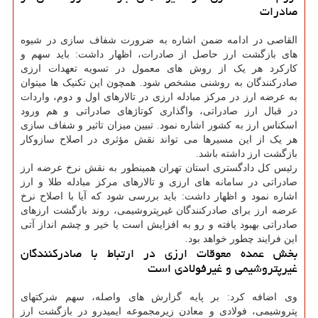
صادرات
القاصی در ادامه ضمن اشاره به ضرورت شفاف سازی در شیوه
های بازگشت ارز حاصل از صادرات، اظهار داشت: باید سهم و
کارکرد هر یک از روش های معمول در تسویه تعهدات ارزی
صادرکنندگان به روشنی مشخص شود. همچون این تکنیک ها میتوان
به عرضه ارز در مرکز مبادله ارزی در تالارهای اول و دوم، واردات
در قبال ارز صادراتی، واگذاری کوتاژهای صادراتی و هم ورود
اسکناس ارز به کشور اشاره نمود. تبیین میزان تاثیر و شفاف سازی
هر یک از این مسیرها می تواند نقش مؤثری در اصلاح سازوکار
بازگشت ارز داشته باشد.
رئیس کل دادگستری استان تهران همینطور به نقش نرخ عرضه ارز
صادراتی در سامانه های ارزی و تالارهای مرکز مبادله طلا و ارز
اشاره نمود و اظهار داشت: باید بررسی شود که آیا با اصلاح نرخ
عرضه ارز برای صادرکنندگان غیرپتروشیمی، روند بازگشت ارزهای
صادراتی بهبود یافته و رو به افزایش است یا خیر و چشم انداز آتی
این فرایند چطور خواهد بود.
بخش عمده معوقات ارزی در ارتباط با صادرکنندگان
غیرپتروشیمی و غیرفولادی است
وی اضافه کرد: بر پایه گزارش های واصله، سهم شرکتهای
پتروشیمی، فولادی و معادن زیرمجموعه ایمیدرو در بازگشت ارز