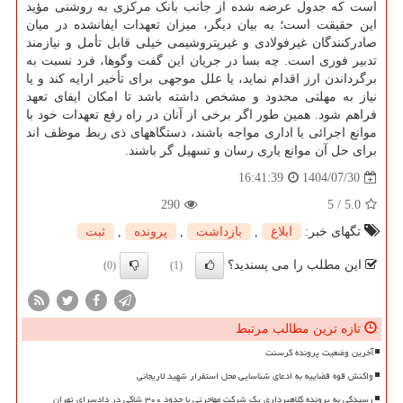
است که جدول عرضه شده از جانب بانک مرکزی به روشنی مؤید
این حقیقت است؛ به بیان دیگر، میزان تعهدات ایفانشده در میان
صادرکنندگان غیرفولادی و غیرپتروشیمی خیلی قابل تأمل و نیازمند
تدبیر فوری است. چه بسا در جریان این گفت وگوها، فرد نسبت به
برگرداندن ارز اقدام نماید، یا علل موجهی برای تأخیر ارایه کند و یا
نیاز به مهلتی محدود و مشخص داشته باشد تا امکان ایفای تعهد
فراهم شود. همین طور اگر برخی از آنان در راه رفع تعهدات خود با
موانع اجرائی یا اداری مواجه باشند، دستگاههای ذی ربط موظف اند
برای حل آن موانع یاری رسان و تسهیل گر باشند.
1404/07/30
16:41:39
290
5
/
5.0
تگهای خبر:
ابلاغ
,
بازداشت
,
پرونده
,
ثبت
این مطلب را می پسندید؟
(0)
(1)
تازه ترین مطالب مرتبط
آخرین وضعیت پرونده کرسنت
واکنش قوه قضاییه به ادعای شناسایی محل استقرار شهید لاریجانی
رسیدگی به پرونده کلاهبرداری یک شرکت مهاجرتی با حدود ۳۰۰ شاکی در دادسرای تهران