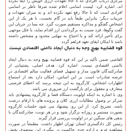
مرکزی درباب افرادی که تا حالا تعهدات ارزی خویش را ایفا نکرده
اند، اشاره کرد: لیست اسامی اعلام شده صرفا ناظر بر اسامی
افرادی است که تا حالا رفع تعهد نکرده اند و نه میزان تعهدات و
جزییات دیگر؛ بنابراین طبعاً باید در گام نخست، با هر یک از این
اشخاص گفتگو و مذاکره مستقیم صورت گیرد. چه بسا در جریان این
گفت وگوها، فرد نسبت به برگرداندن ارز اقدام نماید، یا علل موجهی
برای تأخیر ارائه کند و یا احتیاج به مهلتی محدود و مشخص داشته
باشد تا امکان ایفای تعهد فراهم گردد.
قوه قضاییه بهیچ وجه به دنبال ایجاد ناامنی اقتصادی نیست
القاصی ضمن تأکید بر این که قوه قضاییه بهیچ وجه به دنبال ایجاد
ناامنی اقتصادی نیست، اشاره کرد: هدف اصلی، پشتیبانی از
صادرکنندگان قانون مدار و تسهیل فضای فعالیت سالم اقتصادی در
عرصه صادرات است. بر این اساس، امکان دارد بعد از استماع
اظهارات اشخاص، کارگروه به این نتیجه برسد که اعطای فرصتی
متعارف و معقول برای بازگشت ارز ضروری می باشد.
وی با اشاره به اینکه اولویت دستگاه قضا و کارگروه پیشنهادی باید
تمرکز بر وصول مطالبات ارزی کلان و پرونده های با ارقام درشت
باشد، تصریح کرد: از این رو، پیشنهاد می شود جلسات کارگروه
بصورت مستمر و روزانه برگزار شود و در هر نوبت، صادرکنندگان با
بدهی های سنگین تر در اولویت بررسی قرار گیرند.
رئیس کل دادگستری استان تهران اظهار داشت: مطمئناً در صورت
مشاهده عزم و اراده جدی حاکمیت در پیگیری این موضوع، بخش