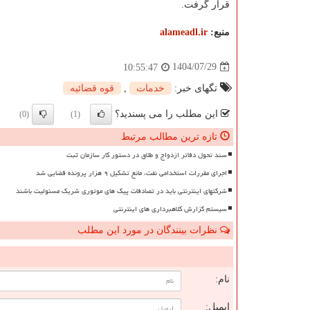
قرار گرفت.
منبع:
alameadl.ir
1404/07/29
10:55:47
تگهای خبر:
خدمات
,
قوه قضائیه
این مطلب را می پسندید؟
(0)
(1)
تازه ترین مطالب مرتبط
سند تحول دفاتر ازدواج و طلاق در دستور کار سازمان ثبت
اجرای مقررات استخدامی نفت، مانع تشکیل ۹ هزار پرونده قضایی شد
شرکتهای اینترنتی باید در تصادفات پیک های موتوری شریک مسئولیت باشند
سیستم گزارش کلاهبرداری های اینترنتی
نظرات بینندگان در مورد این مطلب
ن
نام:
ایمیل: