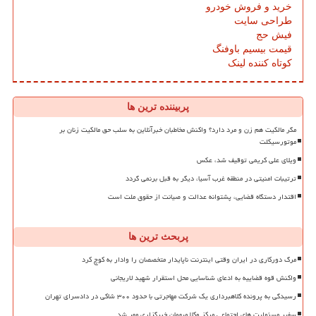
خرید و فروش خودرو
طراحی سایت
فیش حج
قیمت بیسیم باوفنگ
کوتاه کننده لینک
پربیننده ترین ها
مگر مالکیت هم زن و مرد دارد؟ واکنش مخاطبان خبرآنلاین به سلب حق مالکیت زنان بر
موتورسیکلت
ویلای علی کریمی توقیف شد، عکس
ترتیبات امنیتی در منطقه غرب آسیا، دیگر به قبل برنمی گردد
اقتدار دستگاه قضایی، پشتوانه عدالت و صیانت از حقوق ملت است
پربحث ترین ها
مرگ دورکاری در ایران وقتی اینترنت ناپایدار متخصصان را وادار به کوچ کرد
واکنش قوه قضاییه به ادعای شناسایی محل استقرار شهید لاریجانی
رسیدگی به پرونده کلاهبرداری یک شرکت مهاجرتی با حدود ۳۰۰ شاکی در دادسرای تهران
سفیر مسئولیت های اجتماعی مرکز وکلا میهمان خبرگزاری مهر شد