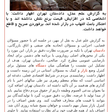
به گزارش علم عدل، دادستان تهران اظهار داشت: با
اشخاصی که در افزایش قیمت برنج نقش داشته اند و با
احتکار باعث التهاب در بازار شده اند، برخوردی صریح و قاطع
خواهد داشت.
به گزارش علم عدل به نقل از مهر، در جلسه ای با حضور مسؤلان
قضایی، اجرایی و مسؤلان اتحادیه های صنفی و اتاق بازرگانی،
دادستان
تهران با تکیه بر ضرورت نظارت دقیق بر بازار، این مورد را
یکی از محورهای اصلی رویارویی با برنامه های دشمن برای ایجاد
نارضایتی عمومی مطرح کرد. صالحی، دادستان تهران، هدف از
تشکیل این نشست را هماهنگی میان
دستگاه
های مسئول برای
کنترل وضع
بازار
و کمک به مسؤلان استانی در این زمینه دانست و
اظهار داشت: رضایتمندی مردم در شرایط اقتصادی فعلی، دغدغه ای
اساسی است که مقام معظم رهبری نیز طی سالهای اخیر با نام
گذاری های هدفمند بر آن تاکید داشته اند. دادستان تهران اضافه کرد:
ما بعنوان مدعی العموم وظیفه داریم از حقوق مردم دفاع نماییم. باید
از مبدا تولید تا عرضه، نظارت دقیق صورت گیرد تا تولیدکنندگان نیز
بتوانند با قیمت های متعارف فعالیت کنند. وی نقش اصناف را در
کنترل بازار بسیار مهم دانست و خواهان بسیج شبانه روزی آنان شد:
اصناف باید از همه ظرفیت خود برای نظارت استفاده نمایند. تا جلوی