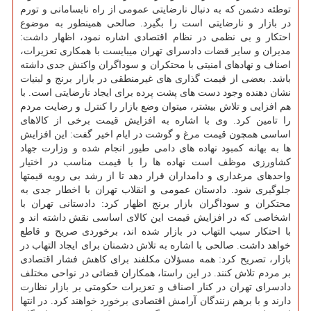
توطئه دشمن که به دنبال نارضایتی عمومی از راه نابسامانی و تورم
در بازار و نارضایتی است را بگیرد. صالحی همینطور به موضوع
احتکار و بی نظمی در نظام اقتصادی اشاره نمود، اظهار داشت:
مدیران و سایر قضات دادسرای تهران میبایست با همکاری تعزیرات،
اصناف و نهادهای امنیتی با محتکران و سوداگران واکنش جدی داشته
باشد. بعضی از قیمت گذاری های غیرمنطقی در بازار برنج و لبنیات
نشان دهنده وجود دست های پشت پرده برای ایجاد نارضایتی است. با
هم افزایی و تلاش بیشتر، میتوان وضع بازار را کنترل و رضایت مردم
را تامین کرد. وی با اشاره به افزایش قیمت برخی از کالاهای
اساسی همچون قیمت مرغ و گوشت در ایام اخیر گفت: این افزایش
ها به بهانه کمبود نهاده های دامی طیور انجام شده و وزارت جهاد
کشاورزی موظف است نهاده ها را با قیمت مناسب در اختیار
واحدهای مرغداری و دامداران قرار دهد تا از رشد بی رویه قیمتها
جلوگیری شود. دادستان عمومی و انقلاب تهران با اخطار جدی به
محتکران و سوداگران بازار برنج اظهار کرد: دادستانی تهران با
اشخاصی که در افزایش قیمت این کالای اساسی نقش داشته اند و
با احتکار سبب التهاب در بازار شده اند، برخوردی صریح و قاطع
خواهد داشت. صالحی با اشاره به تلاش دشمنان برای ایجاد التهاب در
بازار، تصریح کرد: همه مسؤلان مکلفند برای کاهش فشار اقتصادی
بر مردم تلاش کنند. در این راستا، همکاران قضائی در نواحی مختلف
دادسرای تهران در کنار اصناف و تعزیرات حکومتی بر بازار نظارت
دارند و با برهم زنندگان آرامش اقتصادی برخورد خواهند کرد. در انتها