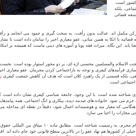
 کشور است.
ماعی، بلکه
وسعه قضائی
رکن مکمل اند. عدالت بدون رأفت، به سخت گیری و جمود می انجامد و رأف
ائیه با اتکا به همین مبانی، عفو معیاری اخیر را سامان داده است تا نشان
ا یابد. این نگاه، میراث فقه پویا و آموزه های دینی ماست که همیشه بر امکان
ت الاسلام والمسلمین محسنی اژه ای، بر دو محور استوار بوده است: نخست،
زی فرآیندهای کیفری و توجه به بازاجتماعی کردن مجرمان. عفو معیاری اخیر 
عی، بلکه قسمتی از یک راهبرد کلان است که هدف آن کاهش جمعیت کیفری
ز
 اجتماعی است.
کاری شناخته شده است. با این وجود، جامعه شناسی کیفری نشان داده است 
رم می شود. خانواده های صدمه دیده، بیکاری و انگ اجتماعی، همه پیامدهای
هنگامی که معیار مند و هوشمندانه اعمال شود، دقیقاً در نقطه ای مداخله می
حی مجازات را احیا می سازد.
حقوق بین الملل بشر، کرامت ذاتی انسان را حتی در مقام مجرم، به رسمیت شناخته است. مطابق ماده ۱۰
خیلی از کشورها هم نهاد عفو را در بالاترین سطح قانونی خود جای داده اند. اقد