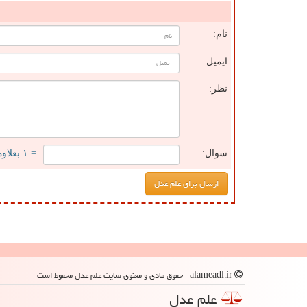
ن
نام:
ایمیل:
نظر:
سوال:
= ۱ بعلاوه ۲
alameadl.ir - حقوق مادی و معنوی سایت علم عدل محفوظ است
علم عدل