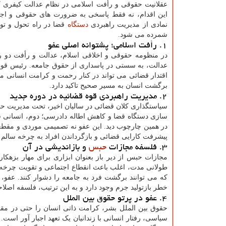
عقلانیت حقوقی و رأفت اسلامی در نظام عدالت کیفری
این اقدام، نه فقط پاسخی به ضرورت های حقوقی و اجت
نمادی از مدیریت راهبردی
دستگاه
قضا در راه تحول و ت
شمرده می شود.
۱. رأفت اسلامی؛ پشتوانه اصلی عفو
در منظومه حقوقی و اخلاقی اسلام، عدالت و رأفت دو 
عدالت، به سستی در پاسداری از حقوق جامعه. رئیس قوه قض
اقتدار قضائی می تواند در کنار رحمت و کرامت انسانی معن
برگشت انسان به مسیر صحیح تاکید دارد.
۲. مدیریت راهبردی قوه قضائیه در دوره جدید
سیاستگذاری کلان قضائی در سالیان اخیر، تحت مدیریت حج
سازی دستگاه قضا و کاهش اطاله دادرسی؛ دوم، انسانی سا
در همین چارچوب دید. این عفو نه تصمیمی موردی و مقط
پیشرفت کارایی قضائی و بازگرداندن افراد به چرخه سالم
۳. فلسفه مجازات
حبس
و بازاندیشی در آن
مجازات حبس از دیر باز بعنوان ابزاری برای مهار بزه
طولانی مدت، اغلب باعث انقطاع اجتماعی و تقویت چرخه ج
که می توانند برگشت فرد به جامعه را دشوار کنند. عفو، 
خطر بازتولید جرم وجود دارد و به این ترتیب، فلسفه اصلا
۴. عفو در پرتو حقوق بین الملل
سیاسی، رفتار انسانی با زندانیان یک تعهد اجبار آور است. 