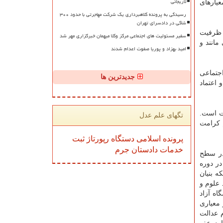
لاریجانی
عیارهای
رسیدگی به پرونده کلاهبرداری یک شرکت مهاجرتی با حدود ۳۰۰
شاکی در دادسرای تهران
 ظرفیت
سفیر مسئولیت های اجتماعی مرکز وکلا میهمان خبرگزاری مهر شد
مانند و
امید بهزاد و پوریا صفوت اعدام شدند
جتماعی
جدیدترین ها
 اعتماد
لت است.
تگهای علم عدل
م کرامت
پرونده
اسلامی
دستگاه
رپورتاژ
ثبت
خدمات
دادستان
جرم
در سطح
در دوره
ه بنیان
 علوم و
اه آزاد
 معیاری
 عدالت