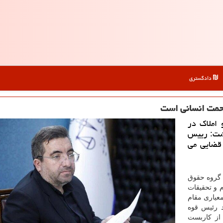
دادگستری
 رحمت انسانی است
املاک در
اشت: رییس
 قضایی می
 گروه حقوق
 و تحقیقات
معیاری مقام
د رئیس قوه
از کاربست