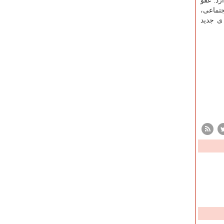
رد. عفو
جتماعی،
ی جدید