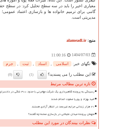
کیفری کشور است. این نگاه، میراث فقه پویا و آموزه های
معیاری اخیر را باید در سه سطح تحلیل کرد: در سطح حقو
گامی برای ترمیم خانواده ها و بازسازی اعتماد عمومی
مدیریتی است.
منبع:
alameadl.ir
1404/07/03
11:00:16
تگهای خبر:
اسلامی
,
اسناد
,
ثبت
,
جرم
این مطلب را می پسندید؟
(0)
(1)
تازه ترین مطالب مرتبط
رسیدگی به پرونده کلاهبرداری یک شرکت مهاجرتی با حدود ۳۰۰ شاکی در دادسرای تهران
امید بهزاد و پوریا صفوت اعدام شدند
۲۱ هزار زندانی جرایم غیرعمد در انتظار آزادی هستند
متهمان پرونده میدان علیخانی در بازسازی صحنه چه گفتند؟
نظرات بینندگان در مورد این مطلب