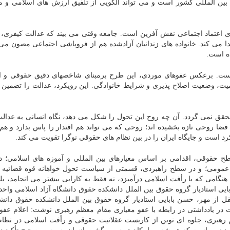
 بین المللی کشور است و می تواند الگویی از تلفیق ارزش های اسلامی و م
زی اعتماد اجتماعی نقش آفرین است. جامعه وقتی می بیند که عدالت کیفری،
ا می کند. خانواده های زندانیان آزادشده هم از فروپاشی اجتماعی مصون می 
ه است.
 آنست. برعکس عفوهای موردی، این طرح برمبنای شاخصهای دقیق حقوقی و ا
یت، وضعیت اصلاح پذیری و شرایط خانوادگی. این رویکرد، عدالت را تضمین و
محقق نمی گردد. آن چه روح این تحول را شکل می دهد، نگاه انسانی به عدا
 قضا روحی تازه بخشیده اند؛ روحی که می تواند هم اقتدار را پاس بدارد و ه
رد است و جایگاه ایران را در بین نظام های حقوقی نوگرا تقویت می کند.
طح حقوقی، اقدامی بر اساس معیارهای بین المللی و آموزه های اسلامی؛ 
اد عمومی؛ و در سطح راهبردی، قسمتی از سیاست تحول خواهانه قوه قضائیه 
گامی که با رأفت اسلامی درآمیزد، نه فقط به کارایی بیشتر می انجامد، بلک
ی استادیار گروه حقوق بین الملل دانشکده حقوق دانشگاه آزاد اسلامی واحد
 از مهر، حسن بابایی استادیار گروه حقوق بین الملل دانشکده حقوق دانشگ
 در یادداشتی در رابطه با عفو معیاری مقام معظم رهبری نوشت: اعلام عفو
م رهبری، جلوه ای نوین از کاربست عقلانیت حقوقی و رأفت اسلامی در نظام