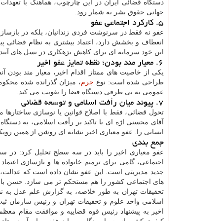
دستگاه قضائی ایران در این چارچوب، هماهنگ با تعهدات
جهانی حقوق بشر به شمار رود.
۵. کارکرد اجتماعی عفو
عفو نه فقط در سرنوشت فردی زندانیان، بلکه در بازسا
انعطاف و بخشش دارد، اعتماد بیشتری به نظام قضائی پید
این خود سرمایه ای برای کاهش بزهکاری در نسل های آیند
۶. معیار مند بودن؛ نقطه تمایز عفو اخیر
یکی از خاصیت های ممتاز اقدام اخیر، معیار مند بودن
طراحی شده است: نوع
جرم
، میزان گذرانده شده محکوم
عمومی به بی طرفی دستگاه قضا را تقویت می کند.
۷. پیوند میان رأفت اسلامی و توسعه قضائی
تحول قضائی، فقط با اصلاح قوانین یا نوسازی ساختارها 
آقای محسنی اژه ای با تاکید بر رأفت اسلامی، به دستگاه
انسانی را. عفو معیاری اخیر نشانه ای روشن از همین رویک
جمع بندی
عفو معیاری اخیر را باید در سه سطح تحلیل کرد: در س
اجتماعی، گامی برای ترمیم خانواده ها و بازسازی اعتم
جدید مدیریتی است. این عفو نشان داده است که عدالت، هن
های اجتماعی کشور را هم مستحکم تر می سازد. حسن بابای
تحقیقات تهران به طور خلاصه، به گزارش علم عدل به نقل
اسلامی واحد علوم و تحقیقات تهران و رئیس سازمان ثبت
اخیر به پیشنهاد رئیس قوه قضاییه و موافقت مقام معظ