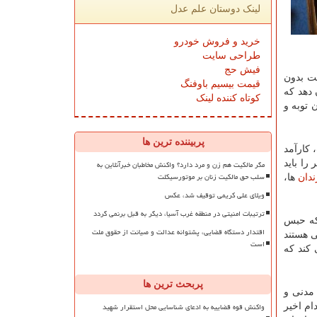
لینک دوستان علم عدل
خرید و فروش خودرو
طراحی سایت
فیش حج
ت بدون
قیمت بیسیم باوفنگ
 دهد که
کوتاه کننده لینک
 توبه و
پربیننده ترین ها
 کارآمد
مگر مالکیت هم زن و مرد دارد؟ واکنش مخاطبان خبرآنلاین به
را باید
سلب حق مالکیت زنان بر موتورسیکلت
ندان
ها،
ویلای علی کریمی توقیف شد، عکس
ترتیبات امنیتی در منطقه غرب آسیا، دیگر به قبل برنمی گردد
که حبس
اقتدار دستگاه قضایی، پشتوانه عدالت و صیانت از حقوق ملت
ی هستند
است
 کند که
پربحث ترین ها
 میثاق بین المللی حقوق مدنی و
واکنش قوه قضاییه به ادعای شناسایی محل استقرار شهید
ام اخیر