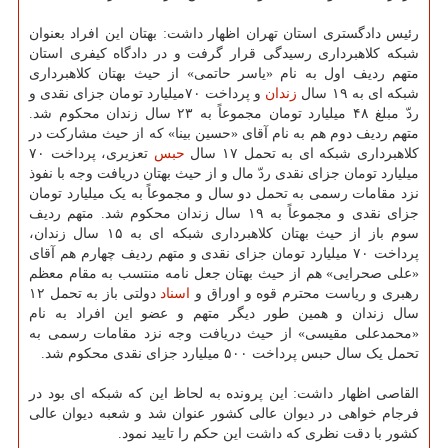
رئیس دادگستری استان تهران اظهار داشت: بهتان این افراد بعنوان
شبکه کلاهبرداری رسیدگی قرار گرفت و در دادگاه کیفری استان
متهم ردیف اول به نام «یاسر حاتمی» از حیث بهتان کلاهبرداری
شبکه ای به ۱۹ سال
زندان
و پرداخت ۷۰میلیارد تومان جزای نقدی و
ردّ مبلغ ۴۸ میلیارد تومان مجموعاً به ۲۳ سال زندان محکوم شد.
متهم ردیف دوم هم به نام آقای «حسین بینا» که از حیث مشارکت در
کلاهبرداری شبکه ای به تحمل ۱۷ سال
حبس
تعزیری، پرداخت ۷۰
میلیارد تومان جزای نقدی ردّ مال و از حیث بهتان دریافت وجه با نفوذ
نزد مقامات رسمی به تحمل دو سال و مجموعاً به یک میلیارد تومان
جزای نقدی و مجموعاً به ۱۹ سال زندان محکوم شد. متهم ردیف
سوم باز از حیث بهتان کلاهبرداری شبکه ای به ۱۵ سال زندان،
پرداخت ۷۰ میلیارد تومان جزای نقدی و متهم ردیف چهارم هم آقای
«علی صحرایی» هم از حیث بهتان جعل نامه منتسب به مقام معظم
رهبری و ریاست محترم قوه و اوراق و
اسناد
دولتی باز به تحمل ۱۲
سال زندان و همین طور دیگر متهم و عضو این افراد به نام
«محمدعلی مقیسی» از حیث دریافت وجه نزد مقامات رسمی به
تحمل یک سال حبس پرداخت ۵۰۰ میلیارد جزای نقدی محکوم شد.
القاصی اظهار داشت: این پرونده به لحاظ این که شبکه ای بود در
فرجام خواهی در دیوان عالی کشور عنوان شد و شعبه دیوان عالی
کشور با دقت نظری که داشت این حکم را تایید نمود.