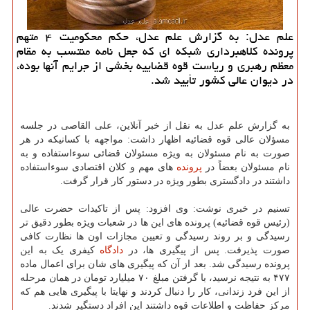
علم عدل: به گزارش علم عدل، حکم محکومیت ۴ متهم
پرونده کلاهبرداری شبکه ای که جعل نامه منتسب به مقام
معظم رهبری و ریاست قوه قضاییه بخشی از جرایم آنها بوده،
در دیوان عالی کشور تأیید شد.
به گزارش علم عدل به نقل از خبر آنلاین، علی القاصی در جلسه
مسؤلان عالی قوه قضائیه اظهار داشت: مواجهه با کسانیکه در هر
صورت به نام مسئولان به ویژه مسئولان قضائی سوءاستفاده و به
نام مسئولان بعضاً در
پرونده
های مهم و کلان اقتصادی سوءاستفاده
داشتند در دادگستری بطور ویژه در دستور کار قرار گرفت.
تسنیم در خبری نوشت: وی افزود: پس از تاکیدات حضرت عالی
(رئیس قوه قضائیه) پرونده های این ها در شعبات ویژه بطور دقیق تر
رسیدگی و بر روند رسیدگی و تعیین مجازات اون ها نظارت کافی
صورت پذیرفت. پس از پیگیری ها، در
دادگاه
کیفری یک به این
پرونده رسیدگی شد. بعد از آن که پیگیری های شان برای اعمال ماده
۴۷۷ به نتیجه نرسید، با گرفتن مبلغ ۷۰ میلیارد تومان در همان مرحله
از این فرد زندانی، کار را دنبال کردند و نهایتا با پیگیری هایی هم که
مرکز حفاظت و اطلاعات قوه داشتند این افراد دستگیر شدند.