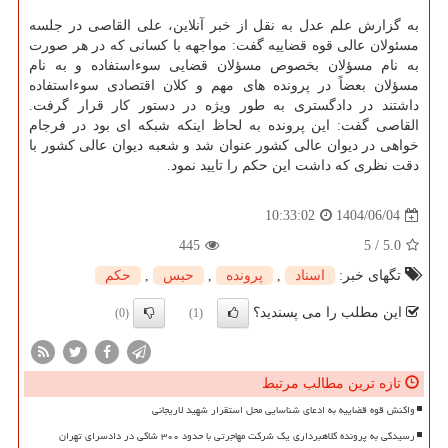
به گزارش علم عدل به نقل از خبر آنلاین، علی القاصی در جلسه
مسئولان عالی قوه قضاییه گفت: مواجهه با کسانی که در هر صورت
به نام مسؤلان بخصوص مسؤلان قضایی سوءاستفاده و به نام
مسؤلان بعضاً در پرونده های مهم و کلان اقتصادی سوءاستفاده
داشتند در دادگستری به طور ویژه در دستور کار قرار گرفت.
القاصی گفت: این پرونده به لحاظ اینکه شبکه ای بود در فرجام
خواهی در دیوان عالی کشور عنوان شد و شعبه دیوان عالی کشور با
دقت نظری که داشت این حکم را تایید نمود.
1404/06/04
10:33:02
445
5
/
5.0
تگهای خبر:
اسناد
,
پرونده
,
حبس
,
حكم
این مطلب را می پسندید؟
(0)
(1)
تازه ترین مطالب مرتبط
واکنش قوه قضاییه به ادعای شناسایی محل استقرار شهید لاریجانی
رسیدگی به پرونده کلاهبرداری یک شرکت مهاجرتی با حدود ۳۰۰ شاکی در دادسرای تهران