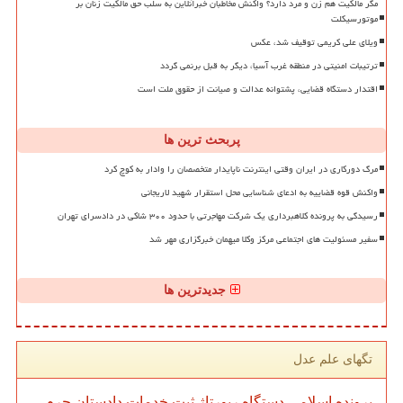
مگر مالکیت هم زن و مرد دارد؟ واکنش مخاطبان خبرآنلاین به سلب حق مالکیت زنان بر
موتورسیکلت
ویلای علی کریمی توقیف شد، عکس
ترتیبات امنیتی در منطقه غرب آسیا، دیگر به قبل برنمی گردد
اقتدار دستگاه قضایی، پشتوانه عدالت و صیانت از حقوق ملت است
پربحث ترین ها
مرگ دورکاری در ایران وقتی اینترنت ناپایدار متخصصان را وادار به کوچ کرد
واکنش قوه قضاییه به ادعای شناسایی محل استقرار شهید لاریجانی
رسیدگی به پرونده کلاهبرداری یک شرکت مهاجرتی با حدود ۳۰۰ شاکی در دادسرای تهران
سفیر مسئولیت های اجتماعی مرکز وکلا میهمان خبرگزاری مهر شد
جدیدترین ها
تگهای علم عدل
پرونده
اسلامی
دستگاه
رپورتاژ
ثبت
خدمات
دادستان
جرم