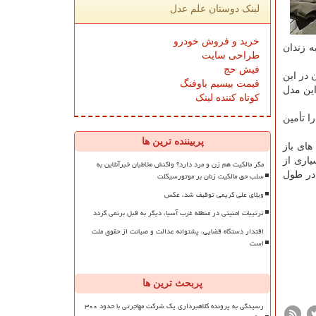
لینک دوستان علم عدل
خرید و فروش خودرو
ه زندان
طراحی سایت
فیش حج
 در این
قیمت بیسیم باوفنگ
این مدل
کوتاه کننده لینک
ا تأمین
پربیننده ترین ها
 های باز
یاری از
مگر مالکیت هم زن و مرد دارد؟ واکنش مخاطبان خبرآنلاین به
سلب حق مالکیت زنان بر موتورسیکلت
 در طول
ویلای علی کریمی توقیف شد، عکس
ترتیبات امنیتی در منطقه غرب آسیا، دیگر به قبل برنمی گردد
اقتدار دستگاه قضایی، پشتوانه عدالت و صیانت از حقوق ملت
است
پربحث ترین ها
رسیدگی به پرونده کلاهبرداری یک شرکت مهاجرتی با حدود ۳۰۰