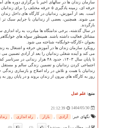
سازمان زندان ها در سالهای اخیر با برگزاری دوره های آ
حرفه ای، زمینه یادگیری ۵ حرفه مختلف را برای زن
است. بعد از آموزش، زندانیان در کارگاه های داخل زندان
می شوند. همچنین، بعضی از زندانیان با جرایم سبک تر اجا
بازگردند.
در سال گذشته، برخی ندامتگاه ها مبادرت به راه اندازی س
مشاغل فعالیت داشته باشند. همینطور سوله های خوابگاهی مجا
بعنوان «کارگاه-خوابگاه» شناخته می شود.
رویکرد سازمان زندان ها در آموزش حرفه و اشتغال به ز
می کند و آینده شغلی زندانیان را بعد از آزادی تضمین می نم
تا پایان سال ۱۴۰۳، حدود ۴۸ هزار 
اجتماعی کردن زندانیان و تضمین زندگی سالم و مستقل آ
زندانیان با همت و تلاش در راه اصلاح و بازسازی زندگی خ
روز به کارگاه های بیرون از زندان بروند و در پایان روز به ز
منبع:
علم عدل
1404/05/30
21:12:39
تگهای خبر:
آزادی
,
بازار
,
راه اندازی
,
زندا
این مطلب را می پسندید؟
(0)
(1)