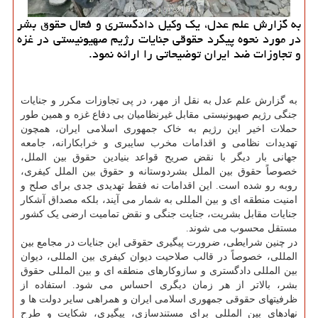
به گزارش علم عدل، یک وکیل دادگستری و فعال حقوق بشر
در مورد نحوه پیگرد حقوقی جنایات رژیم صهیونیستی در غزه
و تجاوزات ضد ایران توضیحاتی را ارائه نمود.
به گزارش علم عدل به نقل از مهر، در پی تجاوزات مکرر و جنایات
جنگی رژیم صهیونیستی مقابل غیرنظامیان بی دفاع غزه و همین طور
حملات اخیر این رژیم به خاک جمهوری اسلامی ایران، همچون
تهدیدات نظامی و اقدامات مخرب سایبری و خرابکارانه، جامعه
جهانی بار دیگر با نقض صریح قواعد بنیادین حقوق بین الملل،
خصوصاً حقوق بین الملل بشردوستانه و حقوق بین الملل کیفری،
روبه رو شده است. این اقدامات نه فقط تهدیدی جدی برای صلح و
امنیت منطقه ای و بین المللی به شمار می آیند، بلکه مصداق آشکار
جنایات مقابل بشریت، جنایت جنگی و نقض تمامیت ارضی یک کشور
مستقل محسوب می شوند.
در چنین شرایطی، ضرورت پیگیری حقوقی این جنایات در مجامع بین
المللی، خصوصاً در قالب صلاحیت دیوان کیفری بین المللی، دیوان
بین المللی دادگستری و سازوکارهای منطقه ای و بین المللی حقوق
بشر، بالاتر از هر زمان دیگری احساس می شود. استفاده از
ظرفیتهای حقوقی جمهوری اسلامی ایران و همراهی سایر دولت ها و
نهادهای بین المللی برای مستندسازی، پیگیری، شکایت و طرح