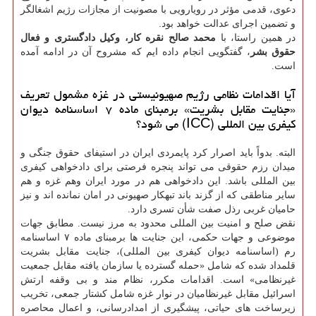
دعوی، قدمی مؤثر در رویارویی با مصونیت از مجازات رژیم اشغالگر
و تضمین اجرای عدالت خواهد بود.
در همین راستا، با
محمد صالح نقره کار، وکیل دادگستری و فعال
حقوق بشر
، گفتگویی انجام داده ایم که مشروح آن در ادامه آمده
است.
آیا اقدامات نظامی رژیم صهیونیستی در غزه مشمول تعریف
«جنایت مقابل بشریت» برمبنای ماده ۷ اساسنامه دیوان
کیفری بین المللی (ICC) می شود؟
البته. بدواً باید اصرار کرد پایمردی ایران در استیفای حقوق جنگی و
میدان رزم حقوقی می تواند پنجره فرصتی برای دادخواهی کیفری
بین المللی باشد. این دادخواهی هم در مورد ایران وهم غزه و هم
سایر مناطقی که از گزند باند تبهکار صهیونی در امان نمانده اند و نیز
حامیان غربی رذل صفت شأن تسری دارد.
نقض صلح و امنیت بین المللی محدود به مرز نیست. مطابق جهات
موضوعی و جهات حکمی، این جنایت ها برمبنای ماده ۷ اساسنامه
رم (اساسنامه دیوان کیفری بین المللی)، جنایت مقابل بشریت
قلمداد شده که شامل «حمله گسترده یا سازمان یافته مقابل جمعیت
غیرنظامی» است. اقدامات مکرر، نظام مند و بی وقفه ارتش
اسرائیل مقابل غیرنظامیان در نوار غزه شامل کشتار جمعی، تخریب
زیرساخت های حیاتی، پیشگیری از امدادرسانی، و اعمال محاصره