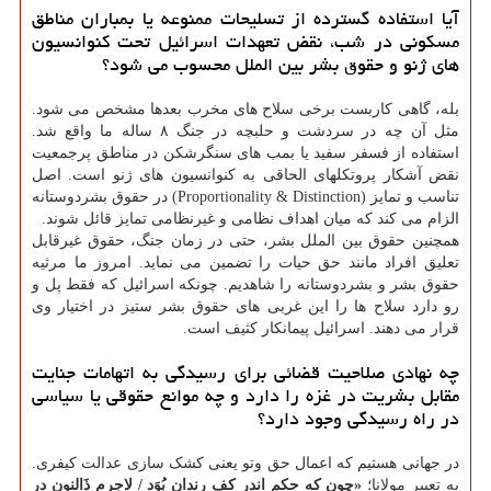
آیا استفاده گسترده از تسلیحات ممنوعه یا بمباران مناطق
مسکونی در شب، نقض تعهدات اسرائیل تحت کنوانسیون
های ژنو و حقوق بشر بین الملل محسوب می شود؟
بله، گاهی کاربست برخی سلاح های مخرب بعدها مشخص می شود.
مثل آن چه در سردشت و حلبچه در جنگ ۸ ساله ما واقع شد.
استفاده از فسفر سفید یا بمب های سنگرشکن در مناطق پرجمعیت
نقض آشکار پروتکلهای الحاقی به کنوانسیون های ژنو است. اصل
تناسب و تمایز (Proportionality & Distinction) در حقوق بشردوستانه
الزام می کند که میان اهداف نظامی و غیرنظامی تمایز قائل شوند.
همچنین حقوق بین الملل بشر، حتی در زمان جنگ، حقوق غیرقابل
تعلیق افراد مانند حق حیات را تضمین می نماید. امروز ما مرثیه
حقوق بشر و بشردوستانه را شاهدیم. چونکه اسرائیل که فقط پل و
رو دارد سلاح ها را این غربی های حقوق بشر ستیز در اختیار وی
قرار می دهند. اسرائیل پیمانکار کثیف است.
چه نهادی صلاحیت قضائی برای رسیدگی به اتهامات جنایت
مقابل بشریت در غزه را دارد و چه موانع حقوقی یا سیاسی
در راه رسیدگی وجود دارد؟
در جهانی هستیم که اعمال حق وتو یعنی کشک سازی عدالت کیفری.
به تعبیر مولانا؛
«چون که حکم اندر کفِ رندان بُوَد / لاجرم ذَالنون در