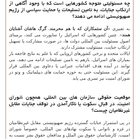
چه مسئولیتی متوجه کشورهایی است که با وجود آگاهی از
ارتکاب جنایات، به تامین تسلیحات یا حمایت سیاسی از رژیم
صهیونیستی ادامه می دهند؟
به تعبیری «
آن ستمکاران که با هم محرمند. گرگ هاشان آشنایان
همند
». چنین کشورهایی که اسرائیل را ساپورت می کنند، برمبنای
اصول مسئولیت بین المللی دولت ها، در صورت مشارکت یا تسهیل
ارتکاب جنایت، مسئولیت مشترک دارند.
ایالات متحده و برخی کشورهای اروپایی که با علم به نتایج فاجعه بار
بمباران های اسرائیل، بازهم به تامین تسلیحات ادامه می دهند، می
توانند در آینده هدف اقدامات جبرانی یا دعاوی بین المللی قرار
گیرند. این مسئولیت حتی به حوزه حمایت های دیپلماتیک و وتو در
شورای امنیت نیز تسری می یابد.
موقعیت حقوقی سازمان های بین المللی، همچون شورای
امنیت، در قبال سکوت یا ناکارآمدی در توقف جنایات مقابل
غیرنظامیان چیست؟
در پی استمرار جنایات گسترده رژیم صهیونیستی مقابل غیرنظامیان
در غزه و ناتوانی یا سکوت نهادهای بین المللی، خصوصاً شورای
امنیت، کارشناسان حقوق بین الملل و مدافعان حقوق بشر نسبت به