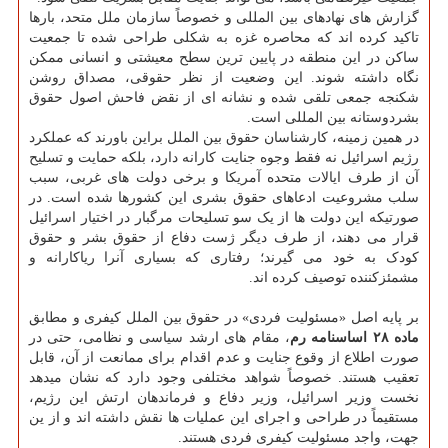
گزارش های نهادهای بین المللی و خصوصاً سازمان ملل متحد، بارها
تاکید کرده اند که محاصره غزه به شکلی طراحی شده تا جمعیت
ساکن در این منطقه در پایین ترین سطح معیشتی و انسانی ممکن
نگاه داشته شوند. این وضعیت از نظر حقوقی، مصداق روشن
شکنجه جمعی تلقی شده و نشانه ای از نقض فاحش اصول حقوق
بشردوستانه بین المللی است.
در همین زمینه، کارشناسان حقوق بین الملل براین باورند که عملکرد
رژیم اسرائیل نه فقط وجوه جنایت کارانه دارد، بلکه حمایت و تسلیح
آن از طرف ایالات متحده آمریکا و برخی دولت های غربی، سبب
سلب مشروعیت ادعاهای حقوق بشری این کشورها شده است. در
صورتیکه این دولت ها از یک سو تسلیحات مرگبار در اختیار اسرائیل
قرار می دهند، از طرف دیگر ژست دفاع از حقوق بشر و حقوق
کودک به خود می گیرند؛ رفتاری که بسیاری آنرا ریاکارانه و
مشمئزکننده توصیف کرده اند.
بر پایه اصل «مسئولیت فردی» در حقوق بین الملل کیفری و مطابق
ماده ۲۸ اساسنامه رم
، مقام های ارشد سیاسی و نظامی، حتی در
صورت اطلاع از وقوع جنایت و عدم اقدام برای ممانعت از آن، قابل
تعقیب هستند. خصوصاً شواهد مختلفی وجود دارد که نشان میدهد
نخست وزیر اسرائیل، وزیر دفاع و فرماندهان ارتش این رژیم،
مستقیماً در طراحی و اجرای این عملیات ها نقش داشته اند و از ین
جهت، واجد مسئولیت کیفری فردی هستند.