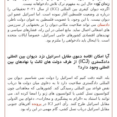
زندان بُوَد»
حال این به مفهوم ترک تلاش دادخواهانه نیست.
اگرچه دیوان کیفری بین المللی (ICC) از سال ۲۰۲۱ تحقیقاتی را
درباره ی وضعیت فلسطین آغاز نموده است. اما اسرائیل عضو این
دیوان نیست. با این وجود، با عضویت فلسطین به عنوان دولت ناظر،
دادستان
می تواند صلاحیت مکانی دیوان را بر بخشهایی از سرزمین
های اشغالی اعمال نماید. مانع اصلی در این راه، فشارهای سیاسی و
تهدیدهای اقتصادی کشورهای حامی اسرائیل، خصوصاً ایالات متحده
است. با اینحال باید دادخواهی را ملتزم بود.
آیا امکان اقامه دعوی مقابل اسرائیل نزد دیوان بین المللی
دادگستری (ICJ) از طرف دولت های ثالث یا نهادهای بین
المللی وجود دارد؟
بله. البته دقت کنیم که اسرائیل را دولت نمی شناسیم. دیوان بین
المللی دادگستری صلاحیت دارد تا به دعاوی میان دولت ها درباب
نقض قواعد بین المللی رسیدگی کند. کشورهایی که معاهداتی چون
کنوانسیون نسل کشی یا کنوانسیون های ژنو را امضا کرده اند، می
توانند با استناد به «الزام به پیشگیری و مجازات»، دعوای بین الدولی
مقابل اسرائیل طرح کنند. رأی اخیر ICJ در
پرونده
آفریقای جنوبی
مقابل اسرائیل درباب نسل کشی، گام مهمی در این راه بود.