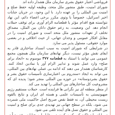
فروپاشی اعتبار حقوق بشری سازمان ملل هشدار داده اند.
شورای امنیت، طبق منشور ملل متحد، وظیفه اولیه حفظ صلح و
امنیت بین المللی را بر عهده دارد. با این وجود، در جریان جنایات
اخیر اسرائیل، خصوصاً با وتوی مکرر برخی اعضاء دائم، این نهاد
نتوانسته هیچ اقدام مؤثر یا قطعنامه الزام آوری برای توقف حملات
انجام دهد. این وضعیت، به زعم حقوق دانان بین الملل، مصداق
تخلف از تعهدات منشور ملل متحد است و شورای امنیت را در
مقابل افکار عمومی و وجدان جهانی، از حیث اخلاقی و در بعضی
موارد حقوقی، مسئول پذیر می سازد.
در شرایطی که شورای امنیت به سبب انسداد ساختاری قادر به
ایفای نقش مؤثر نیست، دیگر نهادهای سازمان ملل همچون مجمع
عمومی می توانند با استناد به
قطعنامه ۳۷۷
موسوم به «اتحاد برای
صلح» وارد عمل شوند و تدابیر الزام آور یا نمادین اتخاذ کنند.
کارشناسان هشدار می دهند که ادامه بی عملی نهادهای بین المللی،
می تواند به ایجاد «سندروم بی اعتبارسازی تأسیسات حقوق بشر و
حقوق بشردوستانه» در حوزه بین المللی منجر شود؛ پدیده ای که
مشروعیت کل ساختارهای بین المللی را تهدید می کند.
از منظر منطقه ای نیز نگرانی ها فزاینده است. حملات مستقیم رژیم
صهیونیستی به تأسیسات علمی و هسته ای ایران و نتایج بالقوه
زیست محیطی آن، نه فقط نقض صریح اصل حاکمیت ملی شمرده
می شود، بلکه در سطح جهانی نیز تهدیدی جدی برای صلح و امنیت
بین المللی و حقوق نسل های آینده تلقی می شود.
در پایان باید تاکید کنم که سکوت در مقابل این جنایات، خصوصاً در