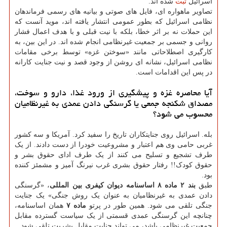
اسرائیل
ثبت
شده اند.
تصاویر ماهواره ای، فایل های صوتی و بیانیه های رسمی فرماندهان
نظامی اسرائیل که بطور عمومی انتشار یافته اند، موید آنست که
این حملات نه بر اثر خطا، بلکه با نیت قبلی و با هدف اعمال فشار
روانی و جسمی بر جمعیت غیرنظامی انجام شده اند. در این بین، به
کارگیری اصطلاحاتی مانند «سوختن غزه» توسط برخی مقامات
نظامی اسرائیل، نشانه ای روشن از وجود قصد و نیت جنایت کارانه
در پس این اقدامات است.
آیا محاصره غزه و پیشگیری از ورود غذا، دارو و سوخت،
مصداق شکنجه جمعی یا گرسنگی دادن عمدی به غیرنظامیان
محسوب می شود؟
بله. اسرائیل روی جنایتکاران تاریخ را سفید کرد. آمریکا و سه کشور
غربی حامی وی هم اعتبار و مشروعیت خودرا از دست دادند. از یک
طرف تشجیع و تسلیح می کنند از یک طرف ادای حقوق بشر و
حقوق کودک!! رفتار حقوق بشری غرب نیرنگ آمیز و مشمئز کننده
بود.
طبق
بند ۲ ماده ۸ اساسنامه دیوان کیفری بین المللی
، «گرسنگی
دادن عمدی به غیرنظامیان به عنوان یک روش جنگی» یک جنایت
جنگی تلقی می شود. همین طور در پرتو
ماده ۷
همان اساسنامه،
چنانچه این گرسنگی عمدی قسمتی از یک سیاست گسترده مقابل
جمعیت غیرنظامی باشد، می تواند جنایت مقابل بشریت تلقی شود.