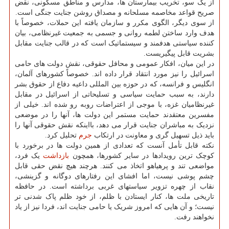
از یک سو، تخریب بیمارستان ها، مدارس و مناطق مسکونی، نقض
صریح قواعد مخاصمه مسلحانه و مصداق روشن جنایت جنگی است.
از سوی دیگر، الگوی مکرر و سازمان یافته این حملات، خصوصاً با
هدف وارد ساختن لطمه روانی و جسمی به جمعیت غیرنظامی، بیان
کننده سیاستی هدفمند و سیستماتیک است که در قالب جنایت مقابل
بشریت قابل پیگیریست.
در این میان، افکار عمومی و محافل حقوقی، نقش دولت های حامی
اسرائیل را نیز مورد انتقاد قرار داده اند. خصوصاً کشورهای آلمان،
انگلیس و فرانسه، که در حوزه بین المللی داعیه دفاع از حقوق بشر
دارند، به سبب حمایت سیاسی و تسلیحاتی از اسرائیل در مقابل
غیرنظامیان غزه، با موجی از اعتراضات روبه رو شده اند. خیلی از
مفسرین معتقدند حمایت مستمر این دولت ها، آنها را در موضعی
نزدیک به مباشران جنایت قرار می دهد، بااینکه نقش حقوقی آنها را
باید ذیل تسهیل گری و معاونت در ارتکاب
جرم
تحلیل کرد.
نکته قابل تأمل آنست که تعدادی از همین دولت ها در برخورد با
کوچک ترین رویدادها در سایر کشورها، همچون
بازداشت
یک فرد،
مواضعی تند و پرهیاهو اتخاذ می کنند. هرچند هیچ نقض حقی قابل
چشم پوشی نیست، اما افشای این رفتارهای دوگانه و گزینشی،
نقاب از چهره تزویر سیاستهای غربی برداشته است. در حافظه
تاریخی ملت ها، کنار ایستادن با ظلم، از خود ظلم پاک شدنی تر
نیست؛ و آن هایی که امروز شریک یا حامی جنایت اند، فردا نیز از یاد
نخواهند رفت.