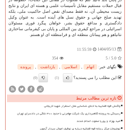
قبال حملات مستقیم مقابل تأسیسات علمی و هسته ای ایران و نتایج
زیست محیطی آن، نه فقط مصداق نقض اصل حاکمیت ملی، بلکه
تهدید صلح جهانی و حقوق نسل های آینده است. به عنوان وکیل
دادگستری و مدافع حقوق بشر، خواهان پیگرد فوری مسئولان
اسرائیلی در مراجع کیفری بین المللی و پایان بی کیفرمانی ساختاری
نتانیاهو و هم پیمانان منطقه ای و فرامنطقه ای او هستم.
1404/05/13
11:55:59
354
5
/
5.0
تگهای خبر:
اتهام
,
اسلامی
,
بازداشت
,
پرونده
این مطلب را می پسندید؟
(0)
(1)
تازه ترین مطالب مرتبط
واکنش قوه قضاییه به ادعای شناسایی محل استقرار شهید لاریجانی
رسیدگی به پرونده کلاهبرداری یک شرکت مهاجرتی با حدود ۳۰۰ شاکی در دادسرای تهران
امید بهزاد و پوریا صفوت اعدام شدند
توضیحات مرکز رسانه قوه قضائیه درباره ی توقیف اموال سردار آزمون