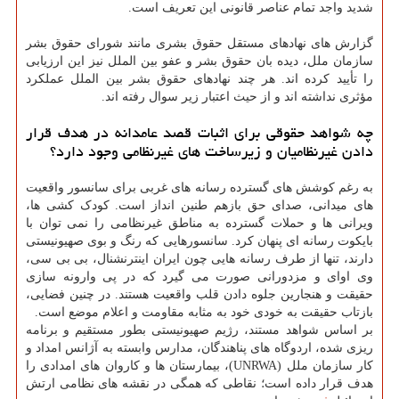
شدید واجد تمام عناصر قانونی این تعریف است.
گزارش های نهادهای مستقل حقوق بشری مانند شورای حقوق بشر
سازمان ملل، دیده بان حقوق بشر و عفو بین الملل نیز این ارزیابی
را تأیید کرده اند. هر چند نهادهای حقوق بشر بین الملل عملکرد
مؤثری نداشته اند و از حیث اعتبار زیر سوال رفته اند.
چه شواهد حقوقی برای اثبات قصد عامدانه در هدف قرار
دادن غیرنظامیان و زیرساخت های غیرنظامی وجود دارد؟
به رغم کوشش های گسترده رسانه های غربی برای سانسور واقعیت
های میدانی، صدای حق بازهم طنین انداز است. کودک کشی ها،
ویرانی ها و حملات گسترده به مناطق غیرنظامی را نمی توان با
بایکوت رسانه ای پنهان کرد. سانسورهایی که رنگ و بوی صهیونیستی
دارند، تنها از طرف رسانه هایی چون ایران اینترنشنال، بی بی سی،
وی اوای و مزدورانی صورت می گیرد که در پی وارونه سازی
حقیقت و هنجارین جلوه دادن قلب واقعیت هستند. در چنین فضایی،
بازتاب حقیقت به خودی خود به مثابه مقاومت و اعلام موضع است.
بر اساس شواهد مستند، رژیم صهیونیستی بطور مستقیم و برنامه
ریزی شده، اردوگاه های پناهندگان، مدارس وابسته به آژانس امداد و
کار سازمان ملل (UNRWA)، بیمارستان ها و کاروان های امدادی را
هدف قرار داده است؛ نقاطی که همگی در نقشه های نظامی ارتش