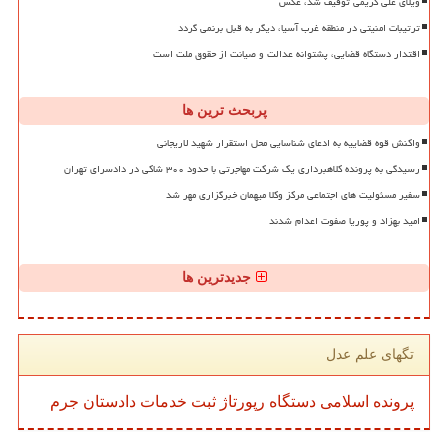
ویلای علی کریمی توقیف شد، عکس
ترتیبات امنیتی در منطقه غرب آسیا، دیگر به قبل برنمی گردد
اقتدار دستگاه قضایی، پشتوانه عدالت و صیانت از حقوق ملت است
پربحث ترین ها
واکنش قوه قضاییه به ادعای شناسایی محل استقرار شهید لاریجانی
رسیدگی به پرونده کلاهبرداری یک شرکت مهاجرتی با حدود ۳۰۰ شاکی در دادسرای تهران
سفیر مسئولیت های اجتماعی مرکز وکلا میهمان خبرگزاری مهر شد
امید بهزاد و پوریا صفوت اعدام شدند
جدیدترین ها
تگهای علم عدل
پرونده
اسلامی
دستگاه
رپورتاژ
ثبت
خدمات
دادستان
جرم