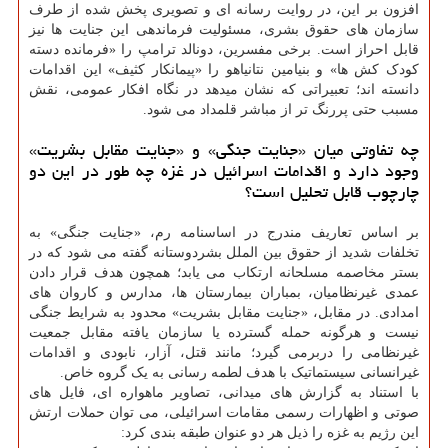
افزون بر این، در روایت رسانه ای و تصویری پخش شده از طرف
سازمان های حقوق بشری، مسئولیت فرماندهی این جنایت ها نیز
قابل احراز است. برخی مفسرین، دونالد ترامپ را «فرمانده دسته
کودک کش ها» و بنیامین نتانیاهو را «پیمانکار کثیف» این اقدامات
دانسته اند؛ تعبیراتی که نشان میدهد در نگاه افکار عمومی، نقش
مسبب حتی پررنگ تر از مباشر قلمداد می شود.
چه تفاوتی میان «جنایت جنگی» و «جنایت مقابل بشریت»
وجود دارد و اقدامات اسرائیل در غزه چه طور در این دو
چارچوب قابل تحلیل است؟
بر اساس تعاریف مندرج در اساسنامه رم، «جنایت جنگی» به
تخلفات شدید از حقوق بین الملل بشردوستانه گفته می شود که در
بستر مخاصمه مسلحانه ارتکاب می یابد؛ همچون هدف قرار دادن
عمدی غیرنظامیان، بمباران بیمارستان ها، مدارس و کاروان های
امدادی. در مقابل، «جنایت مقابل بشریت» محدود به شرایط جنگی
نیست و هرگونه حمله گسترده یا سازمان یافته مقابل جمعیت
غیرنظامی را دربرمی گیرد؛ مانند قتل، آزار، نابودی و اقدامات
غیرانسانی سیستماتیک با هدف لطمه رسانی به یک گروه خاص.
با استناد به گزارش های میدانی، تصاویر ماهواره ای، فایل های
صوتی و اظهارات رسمی مقامات اسرائیلی، می توان حملات ارتش
این رژیم به غزه را ذیل هر دو عنوان طبقه بندی کرد: