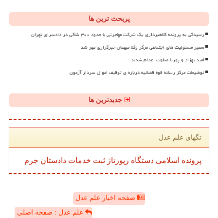
پربحث ترین ها
رسیدگی به پرونده کلاهبرداری یک شرکت مهاجرتی با حدود ۳۰۰ شاکی در دادسرای تهران
سفیر مسئولیت های اجتماعی مرکز وکلا میهمان خبرگزاری مهر شد
امید بهزاد و پوریا صفوت اعدام شدند
توضیحات مرکز رسانه قوه قضائیه درباره ی توقیف اموال سردار آزمون
جدیدترین ها
تگهای علم عدل
پرونده
اسلامی
دستگاه
رپورتاژ
ثبت
خدمات
دادستان
جرم
صفحه اخبار علم عدل
علم عدل : صفحه اصلی