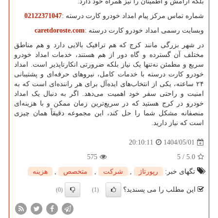
بلکه آرامش و اطمینان را نیز همراه خود دارد.
شماره تماس مرکز پیام امداد خودرو کارت درسته
:
02122371047
وبسایت رسمی امداد خودرو کارت درسته
:
caretdoroste.com
در شهر بزرگی مانند کرج که هم ترافیک بالایی دارد و هم مناطق
مختلف آن گسترده و گاه دور از هم هستند، خدمات امداد خودرو
سریع و مطمئن نه‌تنها یک نیاز بلکه ضرورتی انکارناپذیر است. امداد
خودرو کارت درسته با خدمات کامل، نیروهای حرفه‌ای و پشتیبانی
۲۴ ساعته، یکی از انتخاب‌های ایده‌آل برای هر راننده‌ای است که به
امنیت و راحتی سفر خود اهمیت می‌دهد. اگر به دنبال یک امداد
خودرو در کرج هستید که در سریع‌ترین زمان ممکن و با هزینه‌ای
منصفانه مشکل شما را حل کند، این مجموعه دقیقاً همان چیزی
است که نیاز دارید.
1404/05/01
20:10:11
575
5
/
5.0
تگهای خبر:
رپورتاژ
,
شركت
,
متخصص
,
هزینه
این مطلب را می پسندید؟
(0)
(1)