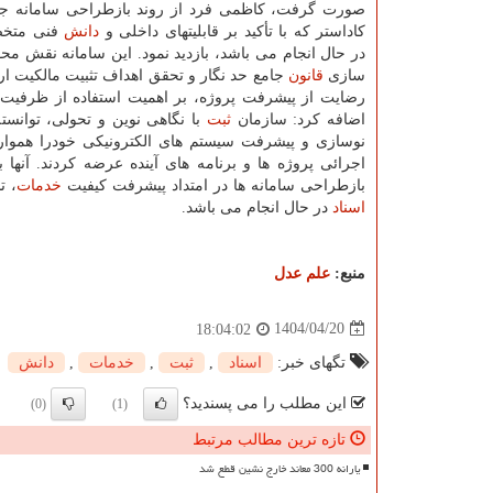
صورت گرفت، کاظمی فرد از روند بازطراحی سامانه جا
کاداستر که با تأکید بر قابلیتهای داخلی و
دانش
فنی متخص
در حال انجام می باشد، بازدید نمود. این سامانه نقش محو
سازی
قانون
جامع حد نگار و تحقق اهداف تثبیت مالکیت ار
رضایت از پیشرفت پروژه، بر اهمیت استفاده از ظرفیت
اضافه کرد: سازمان
ثبت
با نگاهی نوین و تحولی، توانست
نوسازی و پیشرفت سیستم های الکترونیکی خودرا هموار س
اجرائی پروژه ها و برنامه های آینده عرضه کردند. آنها ب
بازطراحی سامانه ها در امتداد پیشرفت کیفیت
خدمات
، ت
اسناد
در حال انجام می باشد.
منبع:
علم عدل
1404/04/20
18:04:02
تگهای خبر:
اسناد
,
ثبت
,
خدمات
,
دانش
این مطلب را می پسندید؟
(0)
(1)
تازه ترین مطالب مرتبط
یارانه 300 معاند خارج نشین قطع شد