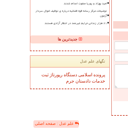
امید بهزاد و پوریا صفوت اعدام شدند
توضیحات مرکز رسانه قوه قضائیه درباره ی توقیف اموال سردار
آزمون
۲۱ هزار زندانی جرایم غیرعمد در انتظار آزادی هستند
جدیدترین ها
تگهای علم عدل
پرونده
اسلامی
دستگاه
رپورتاژ
ثبت
خدمات
دادستان
جرم
علم عدل : صفحه اصلی