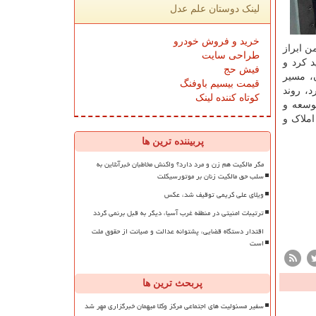
لینک دوستان علم عدل
خرید و فروش خودرو
ن ابراز
طراحی سایت
 کرد و
فیش حج
ن، مسیر
قیمت بیسیم باوفنگ
، روند
کوتاه کننده لینک
توسعه و
ملاک و
پربیننده ترین ها
مگر مالکیت هم زن و مرد دارد؟ واکنش مخاطبان خبرآنلاین به
سلب حق مالکیت زنان بر موتورسیکلت
ویلای علی کریمی توقیف شد، عکس
ترتیبات امنیتی در منطقه غرب آسیا، دیگر به قبل برنمی گردد
اقتدار دستگاه قضایی، پشتوانه عدالت و صیانت از حقوق ملت
است
پربحث ترین ها
سفیر مسئولیت های اجتماعی مرکز وکلا میهمان خبرگزاری مهر شد