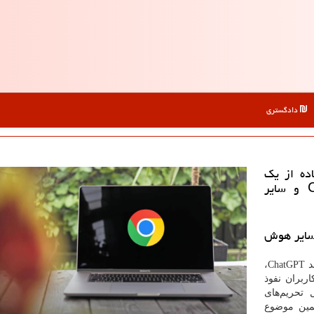
دادگستری
اده از یک
اتصال معتبر، از ChatGPT، Bard، Copilot و سایر
ایر هوش
د
ChatGPT
،
بران نفوذ
 تحریم‌های
همین موضوع