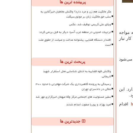
پربیننده ترین ها
مگر مالکیت هم زن و مرد دارد؟ واکنش مخاطبان خبرآنلاین به
سلب حق مالکیت زنان بر موتورسیکلت
ویلای علی کریمی توقیف شد، عکس
ترتیبات امنیتی در منطقه غرب آسیا، دیگر به قبل برنمی گردد
 مواجه
ار نیاز
اقتدار دستگاه قضایی، پشتوانه عدالت و صیانت از حقوق ملت
است
 می‌شود
پربحث ترین ها
واکنش قوه قضاییه به ادعای شناسایی محل استقرار شهید
لاریجانی
رسیدگی به پرونده کلاهبرداری یک شرکت مهاجرتی با حدود ۳۰۰
شاکی در دادسرای تهران
رد. این
.
سفیر مسئولیت های اجتماعی مرکز وکلا میهمان خبرگزاری مهر شد
امید بهزاد و پوریا صفوت اعدام شدند
h
اقدام
جدیدترین ها