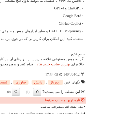
با داشتن یک
VPN
با کیفیت، می‌توانید بدون هیچ مشکلی از:
•
ChatGPT
و
GPT-4
Google Bard
•
GitHub Copilot
•
•
Midjourney
،
DALL·E
و سایر ابزارهای هوش مصنوعی 
استفاده کنید. این امکان برای کاربرانی که در حوزه برنا
جمع‌بندی
اگر به هوش مصنوعی علاقه دارید یا از ابزارهای آن در کار 
حالا برای
بهترین سایت خرید
vpn
اقدام کنید و بدون محدودی
1404/04/12
17:34:08
تگهای خبر:
رپورتاژ
,
دانش
,
فناوری
,
كیفیت
این مطلب را می پسندید؟
(0)
(1)
تازه ترین مطالب مرتبط
امکان استعلام آنلاین ممنوع الخروجی قضایی
مگر مالکیت هم زن و مرد دارد؟ واکنش مخاطبان خبرآنلاین به سلب حق مالکیت زنان