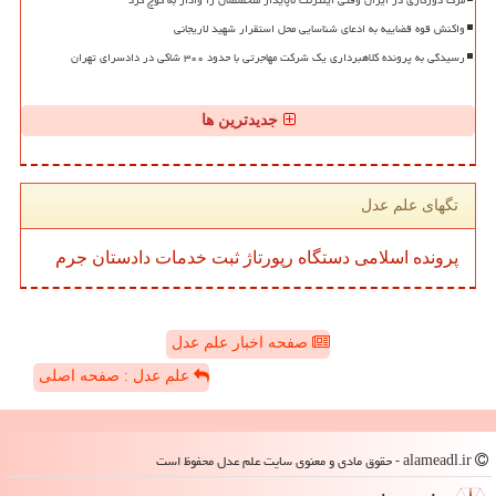
مرگ دورکاری در ایران وقتی اینترنت ناپایدار متخصصان را وادار به کوچ کرد
واکنش قوه قضاییه به ادعای شناسایی محل استقرار شهید لاریجانی
رسیدگی به پرونده کلاهبرداری یک شرکت مهاجرتی با حدود ۳۰۰ شاکی در دادسرای تهران
جدیدترین ها
تگهای علم عدل
پرونده
اسلامی
دستگاه
رپورتاژ
ثبت
خدمات
دادستان
جرم
صفحه اخبار علم عدل
علم عدل : صفحه اصلی
alameadl.ir - حقوق مادی و معنوی سایت علم عدل محفوظ است