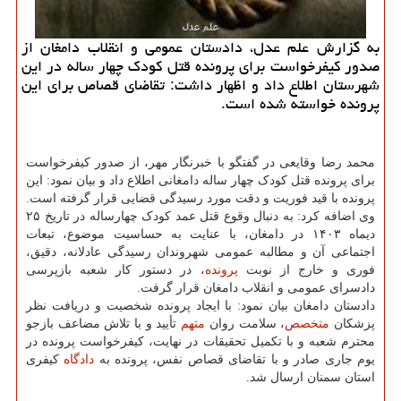
به گزارش علم عدل، دادستان عمومی و انقلاب دامغان از
صدور کیفرخواست برای پرونده قتل کودک چهار ساله در این
شهرستان اطلاع داد و اظهار داشت: تقاضای قصاص برای این
پرونده خواسته شده است.
محمد رضا وقایعی در گفتگو با خبرنگار مهر، از صدور کیفرخواست
برای پرونده قتل کودک چهار ساله دامغانی اطلاع داد و بیان نمود: این
پرونده با قید فوریت و دقت مورد رسیدگی قضایی قرار گرفته است.
وی اضافه کرد: به دنبال وقوع قتل عمد کودک چهارساله در تاریخ ۲۵
دیماه ۱۴۰۳ در دامغان، با عنایت به حساسیت موضوع، تبعات
اجتماعی آن و مطالبه عمومی شهروندان رسیدگی عادلانه، دقیق،
فوری و خارج از نوبت
پرونده
، در دستور کار شعبه بازپرسی
دادسرای عمومی و انقلاب دامغان قرار گرفت.
دادستان دامغان بیان نمود: با ایجاد پرونده شخصیت و دریافت نظر
پزشکان
متخصص
، سلامت روان
متهم
تأیید و با تلاش مضاعف بازجو
محترم شعبه و با تکمیل تحقیقات در نهایت، کیفرخواست پرونده در
یوم جاری صادر و با تقاضای قصاص نفس، پرونده به
دادگاه
کیفری
استان سمنان ارسال شد.