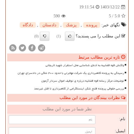
1403/12/22
19:11:54
590
5
/
5.0
تگهای خبر:
پرونده
,
پزشك
,
دادستان
,
دادگاه
این مطلب را می پسندید؟
(0)
(1)
تازه ترین مطالب مرتبط
واکنش قوه قضاییه به ادعای شناسایی محل استقرار شهید لاریجانی
رسیدگی به پرونده کلاهبرداری یک شرکت مهاجرتی با حدود ۳۰۰ شاکی در دادسرای تهران
توضیحات مرکز رسانه قوه قضائیه درباره ی توقیف اموال سردار آزمون
بررسی حقوقی پرونده قلنج شکن اینستاگرامی از کلاهبرداری تا قتل غیرعمد
نظرات بینندگان در مورد این مطلب
نظر شما در مورد این مطلب
نام:
ایمیل: