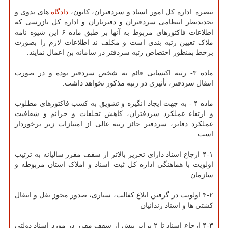
تبصره: اداره کل امور اسناد و سردفتران، کانون،
دادگاه
های بدوی و
تجدیدنظر انتظامی سردفتران و دفتریاران و اداره کل بازرسی که
اطلاعات فاکتورهای مربوط به آنها بر طبق ماده ۶ این شیوه نامه
ملاک تعیین رتبه بندی است و مکلف ند اطلاعات لازم را بصورت
برخط بمنظور اختصاص رتبه سردفتر در سامانه بن اعمال نمایند.
ماده ۳- رتبه اکتسابی قائم به شخص سردفتر بوده و در صورت
انتقال سردفتر، تأثیری در رتبه مذکور نخواهد داشت.
ماده ۴ - به جهت ایجاد انگیزه و تشویق به کسب فاکتورهای مطلوب
و ارتقاء عملکرد سردفتران، کاهش تخلفات و جرائم و شفافیت
عملکرد دفاتر، سردفتر حائز رتبه عالی از امتیازات زیر برخوردار
است:
۴-۱ ارجاع اسناد دارای تحریر بالاتر از سقف مقرر سالیانه به ترتیب
اولویت با هماهنگی اداره کل ثبت اسناد و املاک استان مربوطه و
سازمان.
۴-۲ اولویت در گرفتن ابلاغ کفالت، سیاری، صدور مجوز نقل و انتقال
کشتی ها و اسناد زندانیان
۴-۳ ارجاع اسناد تا ۲ برابر بیش از سقف مقرر در مورد اسناد دولتی