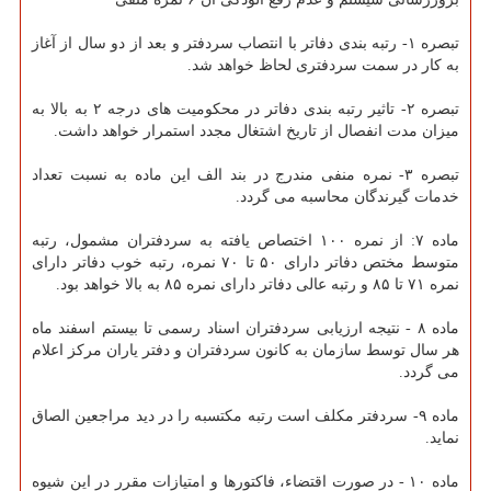
تبصره ۱- رتبه بندی دفاتر با انتصاب سردفتر و بعد از دو سال از آغاز
به کار در سمت سردفتری لحاظ خواهد شد.
تبصره ۲- تاثیر رتبه بندی دفاتر در محکومیت های درجه ۲ به بالا به
میزان مدت انفصال از تاریخ اشتغال مجدد استمرار خواهد داشت.
تبصره ۳- نمره منفی مندرج در بند الف این ماده به نسبت تعداد
خدمات گیرندگان محاسبه می گردد.
ماده ۷: از نمره ۱۰۰ اختصاص یافته به سردفتران مشمول، رتبه
متوسط مختص دفاتر دارای ۵۰ تا ۷۰ نمره، رتبه خوب دفاتر دارای
نمره ۷۱ تا ۸۵ و رتبه عالی دفاتر دارای نمره ۸۵ به بالا خواهد بود.
ماده ۸ - نتیجه ارزیابی سردفتران اسناد رسمی تا بیستم اسفند ماه
هر سال توسط سازمان به کانون سردفتران و دفتر یاران مرکز اعلام
می گردد.
ماده ۹- سردفتر مکلف است رتبه مکتسبه را در دید مراجعین الصاق
نماید.
ماده ۱۰ - در صورت اقتضاء، فاکتورها و امتیازات مقرر در این شیوه