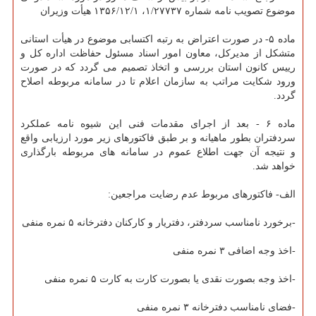
موضوع تصویب نامه شماره ۱/۲۷۷۳۷، ۱۳۵۶/۱۲/۱ هیأت وزیران
ماده ۵- در صورت اعتراض به رتبه اکتسابی موضوع در هیأت استانی
متشکل از مدیرکل، معاون امور اسناد مسئول حفاظت اداره کل و
رییس کانون استان بررسی و اتخاذ تصمیم می گردد که در صورت
ورود شکایت مراتب به سازمان اعلام تا در سامانه مربوطه اصلاح
گردد.
ماده ۶ - بعد از اجرای مقدمات فنی این شیوه نامه عملکرد
سردفتران بطور ماهیانه و بر طبق فاکتورهای زیر مورد ارزیابی واقع
و نتیجه آن جهت اطلاع عموم در سامانه های مربوطه بارگذاری
خواهد شد.
الف- فاکتورهای مربوط عدم رضایت مراجعین:
-برخورد نامناسب سردفتر، دفتریار و کارکنان دفترخانه ۵ نمره منفی
-اخذ وجه اضافی ۳ نمره منفی
-اخذ وجه بصورت نقدی یا بصورت کارت به کارت ۵ نمره منفی
-فضای نامناسب دفترخانه ۳ نمره منفی