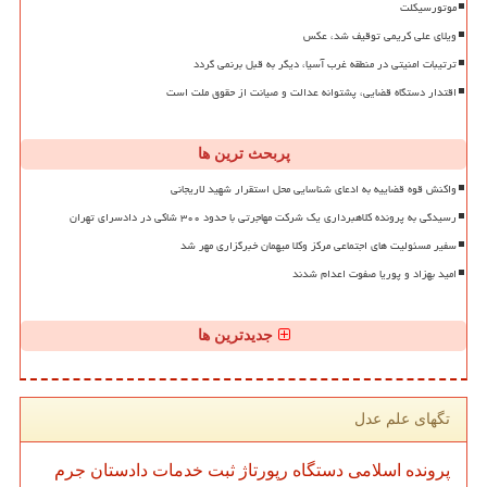
موتورسیکلت
ویلای علی کریمی توقیف شد، عکس
ترتیبات امنیتی در منطقه غرب آسیا، دیگر به قبل برنمی گردد
اقتدار دستگاه قضایی، پشتوانه عدالت و صیانت از حقوق ملت است
پربحث ترین ها
واکنش قوه قضاییه به ادعای شناسایی محل استقرار شهید لاریجانی
رسیدگی به پرونده کلاهبرداری یک شرکت مهاجرتی با حدود ۳۰۰ شاکی در دادسرای تهران
سفیر مسئولیت های اجتماعی مرکز وکلا میهمان خبرگزاری مهر شد
امید بهزاد و پوریا صفوت اعدام شدند
جدیدترین ها
تگهای علم عدل
پرونده
اسلامی
دستگاه
رپورتاژ
ثبت
خدمات
دادستان
جرم