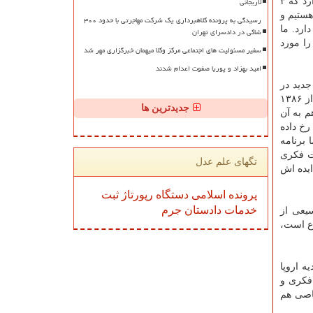
لاریجانی
وی با اشاره به اینکه قانون پشتیبانی از مالکیت صنعتی مصوب ۱۴۰۳ بسیار مهم می باشد، اظهار داشت: این قانون ۵ آئین نامه اجرایی دارد که ۳
هستیم و
رسیدگی به پرونده کلاهبرداری یک شرکت مهاجرتی با حدود ۳۰۰
ارد. ما
شاکی در دادسرای تهران
را مورد
سفیر مسئولیت های اجتماعی مرکز وکلا میهمان خبرگزاری مهر شد
امید بهزاد و پوریا صفوت اعدام شدند
دید در
کشور دارد و نخستین مبحث اینست که مقرر است ظرف سه سال ارزیابی ماهوی اختراعات هم وارد مرکز مالکیت معنوی شود. تا پیش از ۱۳۸۶
جدیدترین ها
۸۶ به بعد ارزیابی ماهوی هم به آن
رخ داده
 برنامه
ت فکری
تگهای علم عدل
ایده اش
پرونده
اسلامی
دستگاه
رپورتاژ
ثبت
خدمات
دادستان
جرم
یعی از
ع است،
ه اروپا
 فکری و
اصی هم