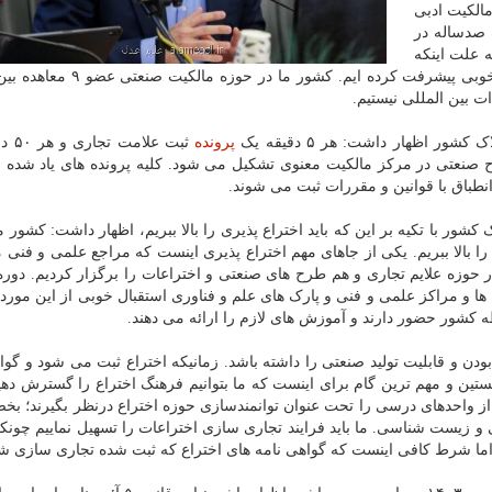
الکیت ادبی
صدساله در
 علت اینکه
در قسمت اول به لحاظ الحاق به معاهدات بین الملل به خوبی پیشرفت کرده ایم. 
 بین المللی نیستیم.
 کشور اظهار داشت: هر ۵ دقیقه یک
پرونده
ثبت علا
م یک پرونده ثبت طرح صنعتی در مرکز مالکیت معنوی تشکیل می شود. کلیه پرونده های یاد شد
طباق با قوانین و مقررات ثبت می شوند.
ر با تکیه بر این که باید اختراع پذیری را بالا ببریم، اظهار داشت: کشور م
ا بالا ببریم. یکی از جاهای مهم اختراع پذیری اینست که مراجع علمی و فنی 
ر حوزه علایم تجاری و هم طرح های صنعتی و اختراعات را برگزار کردیم. دوره
ا و مراکز علمی و فنی و پارک های علم و فناوری استقبال خوبی از این مورد 
 کشور حضور دارند و آموزش های لازم را ارائه می دهند.
دن و قابلیت تولید صنعتی را داشته باشد. زمانیکه اختراع ثبت می شود و گوا
Paten می گوییم. آموزش نخستین و مهم ترین گام برای اینست که ما بتوانیم فرهنگ اختراع را گسترش ده
ی از واحدهای درسی را تحت عنوان توانمندسازی حوزه اختراع درنظر بگیرند؛ ب
و زیست شناسی. ما باید فرایند تجاری سازی اختراعات را تسهیل نماییم چونک
م اما شرط کافی اینست که گواهی نامه های اختراع که ثبت شده تجاری سازی ش