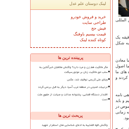
لینک دوستان علم عدل
خرید و فروش خودرو
کشور ما در حوزه مالکیت صنعتی عضو ۹ معاهده بین المللی
طراحی سایت
فیش حج
قیمت بیسیم باوفنگ
مت تجاری و هر ۵۰ دقیقه یک
کوتاه کننده لینک
ه به شکل
پربیننده ترین ها
ا معادن
ما اصول
مگر مالکیت هم زن و مرد دارد؟ واکنش مخاطبان خبرآنلاین به
سلب حق مالکیت زنان بر موتورسیکلت
 های ما
کردند و
ویلای علی کریمی توقیف شد، عکس
ترتیبات امنیتی در منطقه غرب آسیا، دیگر به قبل برنمی گردد
اقتدار دستگاه قضایی، پشتوانه عدالت و صیانت از حقوق ملت
هی نامه
است
یم و باید
خصوص در
ه زمانی
پربحث ترین ها
ود.
واکنش قوه قضاییه به ادعای شناسایی محل استقرار شهید