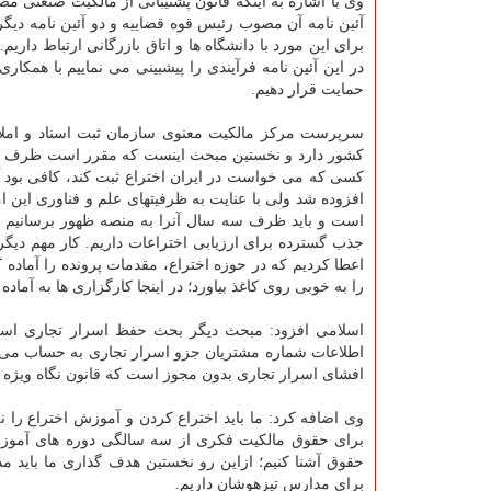
آئین نامه آن مصوب رئیس قوه قضاییه و دو آئین نامه دیگ
برای این مورد با دانشگاه ها و اتاق بازرگانی ارتباط داری
در این آئین نامه فرآیندی را پیشبینی می نماییم با همک
حمایت قرار دهیم.
سرپرست مرکز مالکیت معنوی سازمان ثبت اسناد و املاک
افزوده شد ولی با عنایت به ظرفیتهای علم و فناوری این امر
است و باید ظرف سه سال آنرا به منصه ظهور برسانیم این
جذب گسترده برای ارزیابی اختراعات داریم. کار مهم د
اعطا کردیم که در حوزه اختراع، مقدمات پرونده را آماده
را به خوبی روی کاغذ بیاورد؛ در اینجا کارگزاری ها به آم
اسلامی افزود: مبحث دیگر بحث حفظ اسرار تجاری است
اطلاعات شماره مشتریان جزو اسرار تجاری به حساب می آ
افشای اسرار تجاری بدون مجوز است که قانون نگاه ویژه 
وی اضافه کرد: ما باید اختراع کردن و آموزش اختراع را نه 
برای حقوق مالکیت فکری از سه سالگی دوره های آموزشی د
حقوق آشنا کنیم؛ ازاین رو نخستین هدف گذاری ما باید
برای مدارس تیزهوشان داریم.