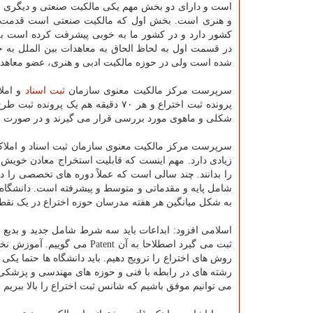
است و دارای دو بخش مهم یکی مالکیت صنعتی و دیگری م
و هنری است. بخش اول که مالکیت صنعتی است قدمت 
کشور دارد و در کشور ما به خوبی پیشرفت کرده است به
شده است ولی در حوزه مالکیت ادبی و هنری، عضو معاهدات
سرپرست مرکز مالکیت معنوی سازمان
ثبت
اسناد
و املاک
پرونده ثبت اختراع و هر ۷۰ دقیقه ه
شکلی و ماهوی مورد بررسی قرار می گیرند و در صورت ان
سرپرست مرکز مالکیت معنوی سازمان ثبت اسناد و املاک کشو
زیادی دارد. مهم اینست که قابلیت استخراج معادن خویش ر
را بدانند. چند سالی است که عملاً دوره های تخصصی را د
شامل پایه و مقدماتی و متوسط و پیشرفته است. دانشگاه ه
به شکل میانگین هر هفته مدرسان حوزه اختراع در یک نقطه
اسلامی افزود: ابداعات باید سه شرط شامل جدید و بدیع بو
ثبت می گیرد اصطلاحا به آن t
روش های اختراع را ترویج دهیم. باید دانشگاه ها حتما یک
رشته های در رابطه با فنی و حوزه های مهندسی و پزشکی 
می توانیم موفق باشیم که شانس ثبت اختراع را بالا ببری