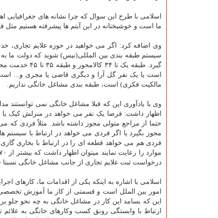
اسلامی با طرح این سوال که چرا نشانه های جغرافیایی اه
ما است و خوشبختانه در این آیتم ها پیشرفته هستیم مثل ف
وی اضافه کرد: اگر می خواهید در حوزه علایم تجاری، خدمتی 
سیستم طبقه بندی بین المللی(نیس) شوید که دولت ما به ای
است یا یک نفر گل آرا و دیگری قاضی یا مجری و... است؛
مالکیت فکری) است، طبقه بندی مشاغل خانگی نداریم.
وی با یادآوری این که قبلا مشاغل خانگی نمی توانستند
اظهار داشت: فرضا یک نفر می خواهد در منزلش کیک یا محصول
حتما از مراجع متولی مجوز داشته باشد. مثلاً فردی که می خ
مجوز بگیرد یا اگر فردی می خواهد در ارتباط با سیستم های
فردی هم می خواهد قطعه ای را در ارتباط با بخاری گازی تو
درخواست ثبت علایم تجاری از جانب مشاغل خانگی نسبتا ق
اسلامی با اشاره به اینکه یکی از اقدامات ما، کارهای ا
امور بین الملل است و قسمتی از کار ما آموزش تخصص
این که بسامد این کار در مشاغل خانگی به چه نحو جلو برو
ارتباط با وابستگی رونق کسب وکارهای خانگی به علائم تجار