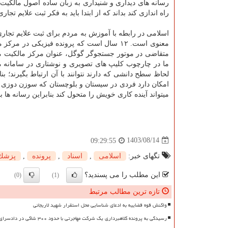
رسانه های دیداری و شنیداری به زبان ساده اصول مالک
راه اندازی کند بداند که از ابتدا باید به فکر ثبت علایم تجار
اسلامی در رابطه با آموزش به مردم برای ثبت علایم تج
معنوی است. ۱۲ سال است که پرونده فیزیکی د
متقاضی در موتور جستجوگر گوگل، عنوان مرکز مالکیت معن
ما در چارچوب کلیپ های تصویری و نوشتاری در سامانه مو
لحاظ سطح دانشی که دارند نتوانند با آن ارتباط بگیرند؛ 
امکان دارد فردی در سیستان و بلوچستان که سوزن دوزی را 
میتواند آینده کاری خویش را متحول کند بنابراین رسانه ها با
1403/08/14
09:29:55
تگهای خبر:
اسلامی
,
اسناد
,
پرونده
,
پزشك
این مطلب را می پسندید؟
(0)
(1)
تازه ترین مطالب مرتبط
واکنش قوه قضاییه به ادعای شناسایی محل استقرار شهید لاریجانی
رسیدگی به پرونده کلاهبرداری یک شرکت مهاجرتی با حدود ۳۰۰ شاکی در دادسرای تهران