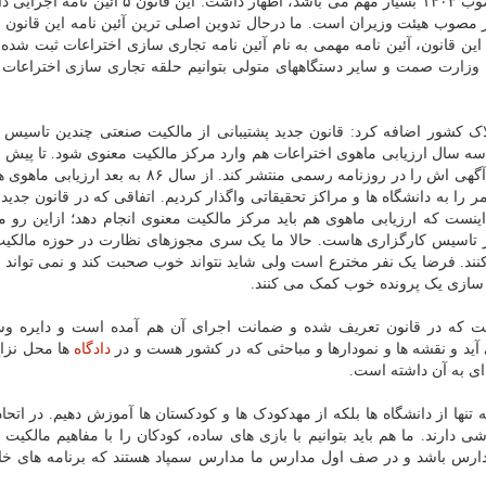
ر مصوب هیئت وزیران است. ما درحال تدوین اصلی ترین آئین نامه این قانون 
م. این قانون، آئین نامه مهمی به نام آئین نامه تجاری سازی اختراعات ثبت شده د
اری وزارت صمت و سایر دستگاههای متولی بتوانیم حلقه تجاری سازی اختراعات 
 کشور اضافه کرد: قانون جدید پشتیبانی از مالکیت صنعتی چندین تاسیس ج
کسی که می خواست در ایران اختراع ثبت کند، کافی بود آگهی اش را در روزنامه رسمی منتشر کند. از سال 
 را به دانشگاه ها و مراکز تحقیقاتی واگذار کردیم. اتفاقی که در قانون جدید 
ست که ارزیابی ماهوی هم باید مرکز مالکیت معنوی انجام دهد؛ ازاین رو ما
یگر تاسیس کارگزاری هاست. حالا ما یک سری مجوزهای نظارت در حوزه مالکی
 کنند. فرضا یک نفر مخترع است ولی شاید نتواند خوب صحبت کند و نمی تواند 
اده سازی یک پرونده خوب کمک می کنند.
 که در قانون تعریف شده و ضمانت اجرای آن هم آمده است و دایره وس
ید و نقشه ها و نمودارها و مباحثی که در کشور هست و در
دادگاه
ها محل نزا
ای به آن داشته است.
تنها از دانشگاه ها بلکه از مهدکودک ها و کودکستان ها آموزش دهیم. در اتحادی
ارند. ما هم باید بتوانیم با بازی های ساده، کودکان را با مفاهیم مالکیت
 مدارس باشد و در صف اول مدارس ما مدارس سمپاد هستند که برنامه های خ