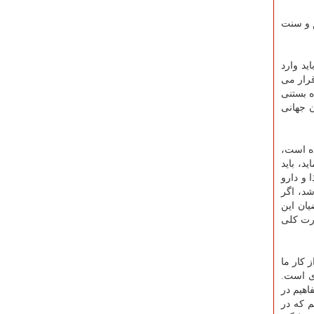
م و سنت
ید وارد
طبقه قرار می
تولیدکننده بستنی
ن جهانی
ه است،
د، باید
 و دارو
شد، اگر
یان این
 به صورت کلی
 کار ما
ی است.
اهیم در
م که در