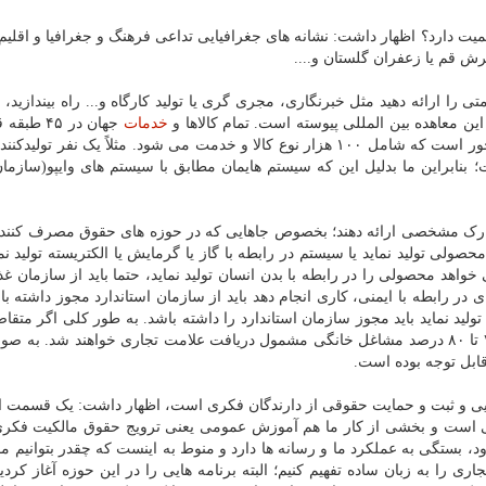
میت دارد؟ اظهار داشت: نشانه های جغرافیایی تداعی فرهنگ و جغرافیا و اقلی
رش قم یا زعفران گلستان و....
را ارائه دهید مثل خبرنگاری، مجری گری یا تولید کارگاه و... راه بیندازید، با
ن معاهده بین المللی پیوسته است. تمام کالاها و
خدمات
جهان در ۴۵ 
گیرد. طبقه یک تا ۳۴ کالامحور و طبقه ۳۵ تا ۴۵ خدمت محور است که شامل ۱۰۰ هزار نوع کالا و خدمت می شود. مثلاً یک نفر 
 بنابراین ما بدلیل این که سیستم هایمان مطابق با سیستم های وایپو(سازما
 مدارک مشخصی ارائه دهند؛ بخصوص جاهایی که در حوزه های حقوق مصرف کنند
ی تولید نماید یا سیستم در رابطه با گاز یا گرمایش یا الکتریسته تولید نمای
واهد محصولی را در رابطه با بدن انسان تولید نماید، حتما باید از سازمان غذا
 در رابطه با ایمنی، کاری انجام دهد باید از سازمان استاندارد مجوز داشته با
لید نماید باید مجوز سازمان استاندارد را داشته باشد. به طور کلی اگر متقاض
موارد را رعایت نمایند میتوان اظهار داشت که بیشتر از ۷۰ تا ۸۰ درصد مشاغل خانگی مشمول دریافت علامت تجاری خواهند شد.
ابل توجه بوده است.
جرایی و ثبت و حمایت حقوقی از دارندگان فکری است، اظهار داشت: یک قسمت از
ی است و بخشی از کار ما هم آموزش عمومی یعنی ترویج حقوق مالکیت فکر
د، بستگی به عملکرد ما و رسانه ها دارد و منوط به اینست که چقدر بتوانیم مف
ی را به زبان ساده تفهیم کنیم؛ البته برنامه هایی را در این حوزه آغاز کردی