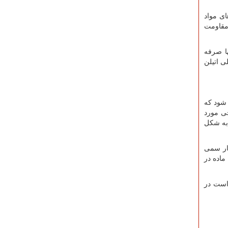
ی مواد
مقاومت
ا صرفه
ی اتیلن
شود که
حی مورد
 به شکل
خار سمی
ماده در
 است در