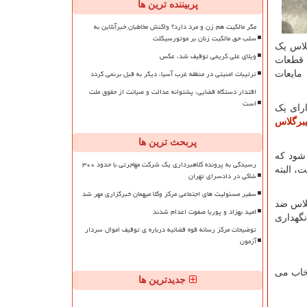
پربیننده ترین ها
مگر مالکیت هم زن و مرد دارد؟ واکنش مخاطبان خبرآنلاین به
سلب حق مالکیت زنان بر موتورسیکلت
گلاس یک
ویلای علی کریمی توقیف شد، عکس
ع قطعات
ترتیبات امنیتی در منطقه غرب آسیا، دیگر به قبل برنمی گردد
 مایعات
اقتدار دستگاه قضایی، پشتوانه عدالت و صیانت از حقوق ملت
است
ارای یک
یبرگلاس
پربحث ترین ها
 شود که
رسیدگی به پرونده کلاهبرداری یک شرکت مهاجرتی با حدود ۳۰۰
، البته
شاکی در دادسرای تهران
سفیر مسئولیت های اجتماعی مرکز وکلا میهمان خبرگزاری مهر شد
گلاس ضد
امید بهزاد و پوریا صفوت اعدام شدند
گهداری
توضیحات مرکز رسانه قوه قضائیه درباره ی توقیف اموال سردار
آزمون
تخاب می
جدیدترین ها