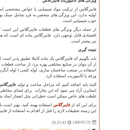
ویژگی های کامپوزیت فایبرگلاس
فایبرگلاس از ترکیب مواد شیمیایی با خواص مشخصی ای
اولیه ندارد، این ویژگی های منحصر به فرد شامل سبک بودن
خوب شیمیایی است.
از جمله دیگر ویژگی های قطعات فایبرگلاس این است که
اقتصادی قابل توجهی دارد. فایبرگلاس ماده ای است که هر
نیز بیشتر است.
نتیجه گیری
باید بگوییم که فایبرگلاس یک ماده کاملا تطبیق پذیر است
از آن بتوان در صنایع مختلفی بهره برد، از ساخت قطعات
استفاده در صنعت ساختمان سازی، لوله کشی ( لوله آبگرمک
ورقه یا کامپوزیت استفاده کرد.
البته باید اضافه کنیم که مراحل ساخت و تولید
فایبرگلاس
استایرن آزاد می شود که این بخارات برای غشای مخاطی و 
غلظت های خاص ممکن است خطراتی مثل انفجار ایجاد شو
برای این که از
فایبرگلاس
استفاده بهینه کنید، بهتر است ب
این زمینه تحقیقات لازم را قبل از اقدام به استفاده از فایب
1400/01/31
20:25:43