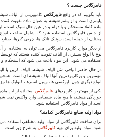
فایبرگلاس چیست ؟
باید بگوییم که در واقع
فایبرگلاس
کامپوزیتی از الیاف شیشه
پلیمری است و از پشم شیشه به عنوان ماده تقویت کننده و 
ماده کاملا مستحکم و با دوام و در عین حال سبک است، ای
از جنس فایبرگلاس استفاده شود که شامل ساخت انواع ای
مختلف از جمله اسید، سپتیک تانک ها، چربی گیرها، صنای
از دیگر موارد کاربرد فایبرگلاس می توان به استفاده از 
نوع یا انواع بیشتری از الیاف تقویت کننده هستند که تو
استفاده می شود. این مواد باعث می شود که استحکام و س
در حال حاضر الیافی مثل الیاف شیشه، الیاف کربن یا الی
مهمترین و پرکاربردترین آنها الیاف شیشه ای است. همچن
انواع دیگری چون اپوکسی ها، وینیل استرها، فنولیک ها نیز
یکی از مهمترین کاربردهای
فایبرگلاس
استفاده از این ماد
خوردگی هستند، با هیچ ماده شیمیایی وارد واکنش نمی ش
اسید از مواد فایبرگلاس استفاده شود.
مواد اولیه صنایع فایبرگلاس کدامند؟
برای ساخت فایبرگلاس از مواد اولیه مختلفی استفاده می
شود. مواد اولیه برای تهیه
فایبرگلاس
به شرح زیر است:
-
رزین های پلی ‏استری ارتوفتالیک و ایزوفتالیک