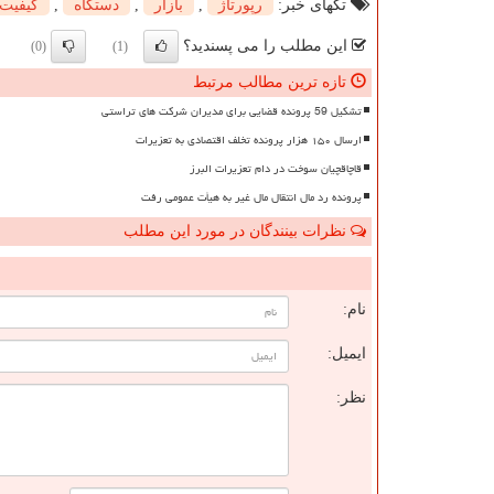
تگهای خبر:
رپورتاژ
,
بازار
,
دستگاه
,
كیفیت
این مطلب را می پسندید؟
(0)
(1)
تازه ترین مطالب مرتبط
تشکیل 59 پرونده قضایی برای مدیران شرکت های تراستی
ارسال ۱۵۰ هزار پرونده تخلف اقتصادی به تعزیرات
قاچاقچیان سوخت در دام تعزیرات البرز
پرونده رد مال انتقال مال غیر به هیأت عمومی رفت
نظرات بینندگان در مورد این مطلب
ن
نام:
ایمیل:
نظر: