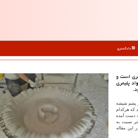
دادگستری
مری است و
اد پلیمری
د.
و پشم شیشه
 که هرکدام
ه دست آمده
تر نسبت به
 این مقاله