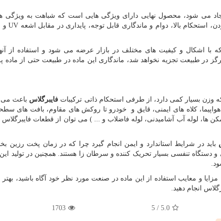
جاد می شود، محصول نهایی دارای ویژگی هایی است که شباهت به ویژگی ها
، استحکام بالا، دوام و ماندگاری قابل توجه، پایداری در مقابل اشعه
UV
و 
 با اشکال و کیفیت های مختلف در بازار عرضه می شود و استفاده از آنه
گز در طبیعت تجزیه نخواهد شد، ماندگاری این ماده در طبیعت حتی از ماده پل
 که وزن بسیار کمی دارد، از طرفی استحکام ذاتی ترکیبات
فایبرگلاس
باعث می 
 هواپیما، کلاه های ایمنی، قایق و خودرو تا روکش های مقاوم، بافت های سط
ن ها، لوله آب آشامیدنی، لوله فاضلاب و ... ) می توان از قطعات فایبرگلاس
باید در شرایط استاندارد و ایمن انجام گیرد چرا که در زمان پخت رزین ب
دستگاه تنفسی بسیار تحریک کننده و سرطان زا هستند. همچنین در تولید این 
د.
ا مزایا و معایب استفاده از این ماده در صنعت مورد نظر خود آگاه باشید، بهتر
رگلاس انجام دهید.
1703
5
/
5.0