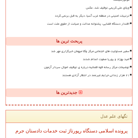
ویلای علی کریمی توقیف شد، عکس
ترتیبات امنیتی در منطقه غرب آسیا، دیگر به قبل برنمی گردد
اقتدار دستگاه قضایی، پشتوانه عدالت و صیانت از حقوق ملت است
پربحث ترین ها
سفیر مسئولیت های اجتماعی مرکز وکلا میهمان خبرگزاری مهر شد
امید بهزاد و پوریا صفوت اعدام شدند
توضیحات مرکز رسانه قوه قضائیه درباره ی توقیف اموال سردار آزمون
۲۱ هزار زندانی جرایم غیرعمد در انتظار آزادی هستند
جدیدترین ها
تگهای علم عدل
پرونده
اسلامی
دستگاه
رپورتاژ
ثبت
خدمات
دادستان
جرم