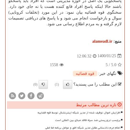
پاسخگویی یک اصل در حوزه مدیریتی است که افراد باید پاسخگو
باشند حالا اینکه پاسخ افراد قانع کننده هست یا نه جای خود دارد.
سخنگوی قوه قضائیه بیان نمود: در این مورد (تخلفات کرونایی)
سوال و بازخواست انجام می شود و با پاسخ های دریافتی تصمیمات
لازم گرفته و به مردم اطلاع رسانی می شود.
منبع:
alameadl.ir
1400/01/25
12:06:32
1558
5
/
5.0
تگهای خبر:
قوه قضائیه
این مطلب را می پسندید؟
(0)
(1)
تازه ترین مطالب مرتبط
افزایش اموال توقیف شده از مدیر شبکه اینترنشنال توسط قوه قضاییه
برچسب تروریستی ضد سپاه فاقد مبنای بین المللی است
اعلام جرم دادستانی مقابل مدیر شبکه افق و عوامل برنامه خط خطی