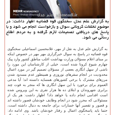
به گزارش علم عدل سخنگوی قوه قضائیه اظهار داشت: در
موضوع تخلفات کرونائی سوال و بازخواست انجام می شود و با
پاسخ های دریافتی تصمیمات لازم گرفته و به مردم اطلاع
رسانی می شود.
به گزارش علم عدل به نقل از مهر، غلامحسین اسماعیلی سخنگوی
قوه قضائیه در پاسخ به سوال خبرگزاری مهر مهر در خصوص اینکه
بر مبنای اعلام مسؤلان وزارت بهداشت اغلب مناطق کشور وارد پیک
چهارم شیوع کرونا شده است، خیلی از کارشناسان این مورد را
ناشی از سهل انگاری بعضی از مسؤلان تصمیم گیر در مورد اعمال
محدودیت در انجام سفرهای نوروزی و همینطور عدم مسدود شدن
مرزهای مشترک با برخی کشورهای همسایه دانسته اند؛ آیا مدعی
العموم برای برخورد با این سهل انگاری ها که منجر به فوت چند
برابری شهروندان و ابتلای ده ها هزار نفری به این ویروس شده
است اقدامی انجام داده یا خواهد داد؟ اظهار داشت: هر یک از
مسئولانی که محرز شود در انجام وظایف خودشان قصور داشته اند
و قصور و تقصیر آنها خسارات برای جامعه به دنبال داشته است،
حتما باید پاسخگوی اعمال و رفتار خودشان باشد. وی ادامه داد: