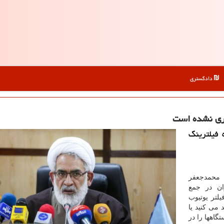
دادگستری
یری نشده است
فیلترینگ
 محمدجعفر
ن در جمع
لتر یوتیوب
د می کنید یا
گاهها را در