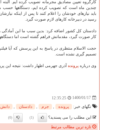
کارگروه تعیین مصادیق مجرمانه تصویب کرده ایم. البته ا
چندین ماه است که تصویب کرده ایم، دستگاهها حسب م
باید نیازهای خودشان را اعلام کنند تا پس از اینکه نیازشان
رسید در دبیرخانه کارهای لازم صورت گیرد.
دادستان کل کشور اضافه کرد: بدین سبب ما این آمادگی را
کار صورت گیرد، مقدماتش فراهم گشته است اما دستگاهها مق
حجت الاسلام منتظری در پاسخ به این پرسش که آیا فیلتر 
تصمیم گیری نشده است.
وی درباره
پرونده
آذری جهرمی اظهار داشت: نتیجه این پرو
1400/01/17
12:35:25
تگهای خبر:
پرونده
,
جرم
,
دادستان
,
دانش
این مطلب را می پسندید؟
(0)
(1)
تازه ترین مطالب مرتبط